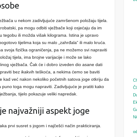
 osobe
ježbača u nekom zadivljujuće zamršenom položaju tijela.
krobatski, pa mogu odbiti vježbače koji osjećaju da im
nu tegobu ili možda višak kilograma. Istina je upravo
ogotovo tijelima koja su malo „zahrđala“ ili malo kruća.
ima svoja fizička ograničenja, pa ne možemo svi napraviti
ožaj tijela, ima brojne varijacije i može se lako
inog vježbača. Čak će i dobro izveden dio asane dati
raviti bez ikakvih teškoća, a nekima ćemo se baviti
e kad već nakon nekoliko početnih satova joge otkriju da
Ch
 da puno toga mogu napraviti. Zadivljujuće je pratiti kako
Čl
ežbanja, tijelo pokazuje veliki napredak.
D
Ek
 je najvažniji aspekt joge
G
N
ka prvi susret s jogom i najčešći način prakticiranja.
od