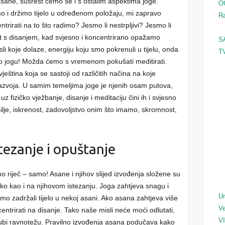
asane, susrest ćemo se i s ostalim aspektima joge.
O
 i držimo tijelo u određenom položaju, mi zapravo
Ra
irati na to što radimo? Jesmo li nestrpljivi? Jesmo li
t s disanjem, kad svjesno i koncentrirano opažamo
S
sli koje dolaze, energiju koju smo pokrenuli u tijelu, onda
TV
mo jogu! Možda ćemo s vremenom pokušati meditirati.
eština koja se sastoji od različitih načina na koje
azvoja. U samim temeljima joge je njenih osam putova,
fizičko vježbanje, disanje i meditaciju čini ih i svjesno
lje, iskrenost, zadovoljstvo onim što imamo, skromnost,
tezanje i opuštanje
mo riječ – samo! Asane i njihov slijed izvođenja složene su
ko kao i na njihovom istezanju. Joga zahtjeva snagu i
Un
ismo zadržali tijelo u nekoj asani. Ako asana zahtjeva više
Ve
ntrirati na disanje. Tako naše misli neće moći odlutati,
V
 gubi ravnotežu. Pravilno izvođenja asana podučava kako