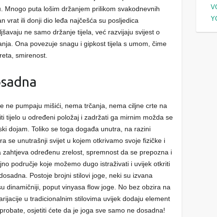
V
žnicu. Mnogo puta lošim držanjem prilikom svakodnevnih
Y
 vrat ili donji dio leđa najčešća su posljedica
avaju ne samo držanje tijela, već razvijaju svijest o
ezanja. Ona povezuje snagu i gipkost tijela s umom, čime
reta, smirenost.
dosadna
 se ne pumpaju mišići, nema trčanja, nema ciljne crte na
iti tijelo u određeni položaj i zadržati ga mirnim možda se
ski dojam. Toliko se toga događa unutra, na razini
ra se unutrašnji svijet u kojem otkrivamo svoje fizičke i
ja zahtjeva određenu zrelost, spremnost da se prepozna i
rajno područje koje možemo dugo istraživati i uvijek otkriti
osadna. Postoje brojni stilovi joge, neki su izvana
 su dinamičniji, poput vinyasa flow joge. No bez obzira na
varijacije u tradicionalnim stilovima uvijek dodaju element
probate, osjetiti ćete da je joga sve samo ne dosadna!