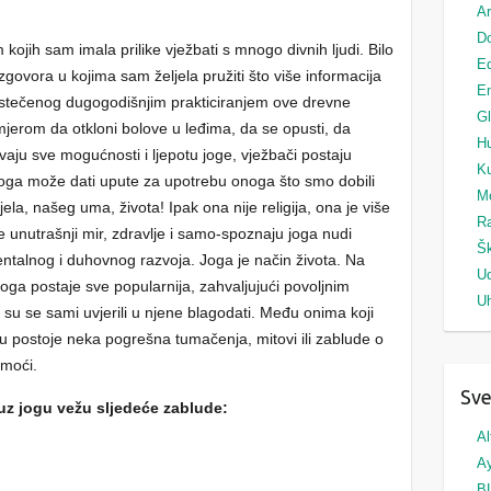
Ar
Do
jih sam imala prilike vježbati s mnogo divnih ljudi. Bilo
Ed
govora u kojima sam željela pružiti što više informacija
Em
stečenog dugogodišnjim prakticiranjem ove drevne
G
mjerom da otkloni bolove u leđima, da se opusti, da
H
ivaju sve mogućnosti i ljepotu joge, vježbači postaju
Ku
 Joga može dati upute za upotrebu onoga što smo dobili
M
la, našeg uma, života! Ipak ona nije religija, ona je više
Ra
že unutrašnji mir, zdravlje i samo-spoznaju joga nudi
Šk
ntalnog i duhovnog razvoja. Joga je način života. Na
U
joga postaje sve popularnija, zahvaljujući povoljnim
Uh
 su se sami uvjerili u njene blagodati. Među onima koji
u postoje neka pogrešna tumačenja, mitovi ili zablude o
omoći.
Sve
uz jogu vežu sljedeće zablude:
Al
A
B