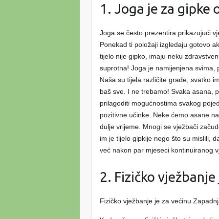
1. Joga je za gipke
Joga se često prezentira prikazujući v
Ponekad ti položaji izgledaju gotovo a
tijelo nije gipko, imaju neku zdravstve
suprotna! Joga je namijenjena svima, p
Naša su tijela različite građe, svatko 
baš sve. I ne trebamo! Svaka asana, pol
prilagoditi mogućnostima svakog pojed
pozitivne učinke. Neke ćemo asane nap
dulje vrijeme. Mnogi se vježbači začud
im je tijelo gipkije nego što su mislili,
već nakon par mjeseci kontinuiranog vj
2. Fizičko vježbanje
Fizičko vježbanje je za većinu Zapadnja