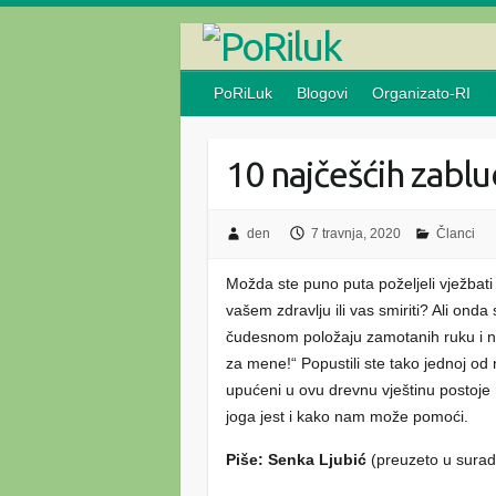
Skip
to
content
PoRiLuk
Blogovi
Organizato-RI
10 najčešćih zablu
den
7 travnja, 2020
Članci
Možda ste puno puta poželjeli vježbati 
vašem zdravlju ili vas smiriti? Ali onda
čudesnom položaju zamotanih ruku i no
za mene!“ Popustili ste tako jednoj od
upućeni u ovu drevnu vještinu postoje
joga jest i kako nam može pomoći.
Piše: Senka Ljubić
(preuzeto u surad