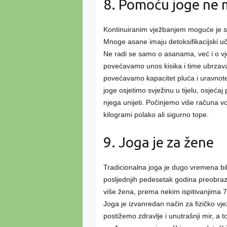
8. Pomoću joge ne 
Kontinuiranim vježbanjem moguće je smrš
Mnoge asane imaju detoksifikacijski učina
Ne radi se samo o asanama, već i o vj
povećavamo unos kisika i time ubrzava
povećavamo kapacitet pluća i uravnot
joge osjetimo svježinu u tijelu, osjeća
njega unijeti. Počinjemo više računa vo
kilogrami polako ali sigurno tope.
9. Joga je za žene
Tradicionalna joga je dugo vremena b
posljednjih pedesetak godina preobraz
više žena, prema nekim ispitivanjima 7
Joga je izvanredan način za fizičko vj
postižemo zdravlje i unutrašnji mir, a 