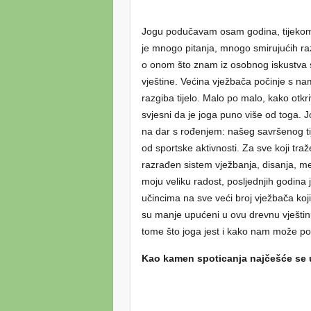
Jogu podučavam osam godina, tijekom ko
je mnogo pitanja, mnogo smirujućih raz
o onom što znam iz osobnog iskustva 
vještine. Većina vježbača počinje s na
razgiba tijelo. Malo po malo, kako otkr
svjesni da je joga puno više od toga.
na dar s rođenjem: našeg savršenog tije
od sportske aktivnosti. Za sve koji tra
razrađen sistem vježbanja, disanja, me
moju veliku radost, posljednjih godina 
učincima na sve veći broj vježbača koji
su manje upućeni u ovu drevnu vještin
tome što joga jest i kako nam može p
Kao kamen spoticanja najčešće se 