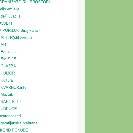
GRANIZATO-RI i PROSTORI
dio emisije
dePiLLacija
AVJETI
 PORILUK-Biraj kanal!
ALTER(stil života)
ART
Edukacija
EMISIJE
GLAZBA
HUMOR
Kultura
KVARNER.info
Mozaik
RARITETI !
UDRUGE
categorized
getarijanska prehrana
IKEND PONUDE