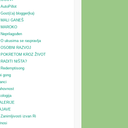
AutoPillot
Gost(ća) blogger(ka)
MALI GANEŠ
MAROKO
Neprilagođen
O ukusima se raspravlja
OSOBNI RAZVOJ
POKRETOM KROZ ŽIVOT
RADITI NIŠTA?
Redemptisong
i gong
anci
uhovnost
ologija
ALERIJE
AJAVE
Zanimljivosti izvan Ri
nosi