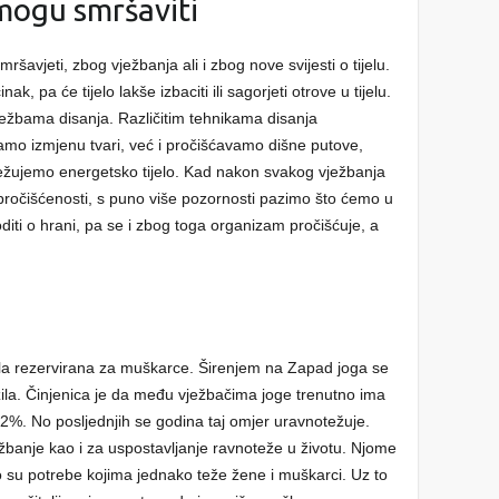
mogu smršaviti
avjeti, zbog vježbanja ali i zbog nove svijesti o tijelu.
k, pa će tijelo lakše izbaciti ili sagorjeti otrove u tijelu.
ežbama disanja. Različitim tehnikama disanja
mo izmjenu tvari, već i pročišćavamo dišne putove,
ežujemo energetsko tijelo. Kad nakon svakog vježbanja
j pročišćenosti, s puno više pozornosti pazimo što ćemo u
diti o hrani, pa se i zbog toga organizam pročišćuje, a
ila rezervirana za muškarce. Širenjem na Zapad joga se
ila. Činjenica je da među vježbačima joge trenutno ima
2%. No posljednjih se godina taj omjer uravnotežuje.
ežbanje kao i za uspostavljanje ravnoteže u životu. Njome
to su potrebe kojima jednako teže žene i muškarci. Uz to