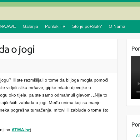
NAJAVE
Galerija
Poriluk TV
Što je poRiluk?
O Nama
da o jogi
Por
jogu? Ili ste razmišljali o tome da bi joga mogla pomoći
 ste vidjeli sliku mršave, gipke mlade djevojke u
gu oko tijela, pa ste samo odmahnuli glavom, „Nije to
 najčešćih zabluda o jogi. Među onima koji su manje
 neka pogrešna tumačenja, mitovi ili zablude o tome što
Por
nji sa
ATMA.hr
)
Al