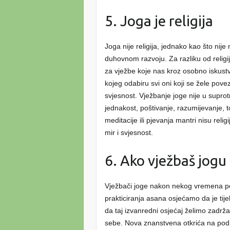
5. Joga je religija
Joga nije religija, jednako kao što nije
duhovnom razvoju. Za razliku od religi
za vježbe koje nas kroz osobno iskustv
kojeg odabiru svi oni koji se žele pove
svjesnost. Vježbanje joge nije u suprotn
jednakost, poštivanje, razumijevanje, 
meditacije ili pjevanja mantri nisu re
mir i svjesnost.
6. Ako vježbaš jogu
Vježbači joge nakon nekog vremena poči
prakticiranja asana osjećamo da je tije
da taj izvanredni osjećaj želimo zadrža
sebe. Nova znanstvena otkrića na pod