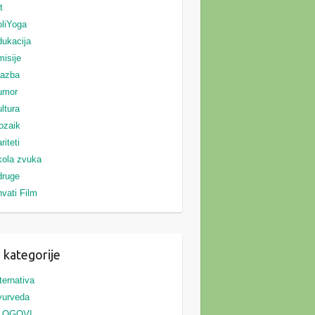
t
liYoga
ukacija
isije
lazba
umor
ltura
ozaik
riteti
ola zvuka
druge
vati Film
 kategorije
ternativa
yurveda
LOGOVI