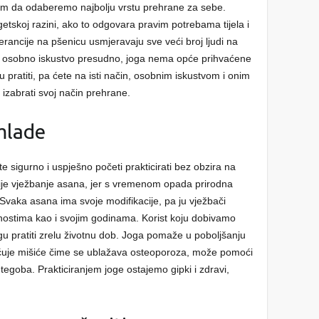
 nam da odaberemo najbolju vrstu prehrane za sebe.
etskoj razini, ako to odgovara pravim potrebama tijela i
tolerancije na pšenicu usmjeravaju sve veći broj ljudi na
je osobno iskustvo presudno, joga nema opće prihvaćene
pratiti, pa ćete na isti način, osobnim iskustvom i onim
 izabrati svoj način prehrane.
 mlade
te sigurno i uspješno početi prakticirati bez obzira na
žnije vježbanje asana, jer s vremenom opada prirodna
i. Svaka asana ima svoje modifikacije, pa ju vježbači
nostima kao i svojim godinama. Korist koju dobivamo
pratiti zrelu životnu dob. Joga pomaže u poboljšanju
ršćuje mišiće čime se ublažava osteoporoza, može pomoći
 tegoba. Prakticiranjem joge ostajemo gipki i zdravi,