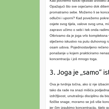
Kad počnemo fizički vježbati izvodeći 
Opažajući što sve osjećamo dok dišemo
promatramo sebe. Možemo li se koncentr
odlučni i uporni? Kad povežemo pokre
osjete svog tijela, valove svog uma, mi
zapravo učimo o sebi i tek onda radi
Otkrivamo da je joga vrlo kompleksna vj
stječemo iskustvo na putu duhovnog r
osam udova. Pojednostavljeno rečeno uz 
ponašanje u kojem prakticiramo nenasi
koncentraciju i još mnogo toga.
3. Joga je „samo“ is
Ova je tvrdnja točna, ako iz nje izbaci
tako da rade na snazi mišića podjedna
izdržljivost, unutrašnju disciplinu da b
fizičke snage, moramo se još više konce
jer čim izgubimo koncentraciju, tijelo