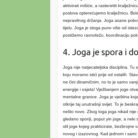
aktivirati mišiće, a rasteretiti kralje
poslova opterećujemo kralježnicu. Bolan
nepravilnog držanja. Joga asane poboljš
tijelu. Joga je stoga puno više od ist
postižemo ravnotežu, koordinaciju pok
4. Joga je spora i 
Joga nije natjecateljska disciplina. Tu
koju moramo stići prije od ostalih. Stav
ne čini dinamičnim, no to je samo vanj
energije i osjeta! Vježbanjem joge otva
mentalne granice. Joga je vještina ko
otkrije taj unutrašnji svijet. To je besk
nešto novo. Zbog toga joga nikad nije d
gledano sporiji, poput yin joge, a neki
stil joge kojeg prakticirate, bezbrojne 
novog i izazovnog. Kad jednom i sami 