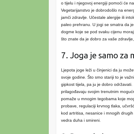
o tijelu i njegovoj energiji pomoći će
Vegetarijanstvo je dobrodošlo na energ
jamči zdravlje. Učestale alergije ili in
paleo prehranu. U jogi se smatra da 
dogme koje se pod svaku cijenu moraju 
što znate da je dobro za vaše zdravlje,
7. Joga je samo za
Ljepota joge leži u činjenici da ju može
svoje godine. Što smo stariji to je va
gipkost tijela, pa ju je dobro održavat
prilagođavaju svojim trenutnim moguć
pomaže u mnogim tegobama koje mogu 
probave, regulaciji krvnog tlaka, učv
kod artritisa, nesanice i mnogih drugih
vedra duha i smireni.