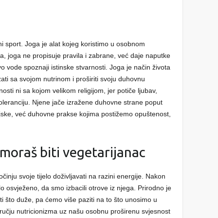
 ni sport. Joga je alat kojeg koristimo u osobnom
ja, joga ne propisuje pravila i zabrane, već daje naputke
o vode spoznaji istinske stvarnosti. Joga je način života
zati sa svojom nutrinom i proširiti svoju duhovnu
osti ni sa kojom velikom religijom, jer potiče ljubav,
toleranciju. Njene jače izražene duhovne strane poput
ligijske, već duhovne prakse kojima postižemo opuštenost,
 moraš biti vegetarijanac
nju svoje tijelo doživljavati na razini energije. Nakon
lo osvježeno, da smo izbacili otrove iz njega. Prirodno je
ti što duže, pa ćemo više paziti na to što unosimo u
ručju nutricionizma uz našu osobnu proširenu svjesnost