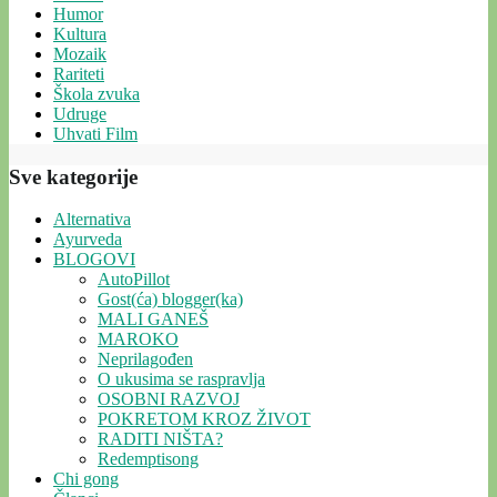
Humor
Kultura
Mozaik
Rariteti
Škola zvuka
Udruge
Uhvati Film
Sve kategorije
Alternativa
Ayurveda
BLOGOVI
AutoPillot
Gost(ća) blogger(ka)
MALI GANEŠ
MAROKO
Neprilagođen
O ukusima se raspravlja
OSOBNI RAZVOJ
POKRETOM KROZ ŽIVOT
RADITI NIŠTA?
Redemptisong
Chi gong