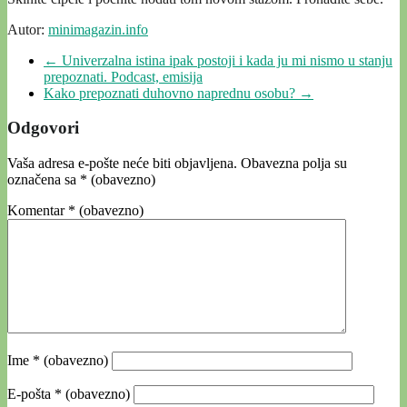
Autor:
minimagazin.info
←
Univerzalna istina ipak postoji i kada ju mi nismo u stanju
prepoznati. Podcast, emisija
Kako prepoznati duhovno naprednu osobu?
→
Odgovori
Vaša adresa e-pošte neće biti objavljena.
Obavezna polja su
označena sa
* (obavezno)
Komentar
* (obavezno)
Ime
* (obavezno)
E-pošta
* (obavezno)