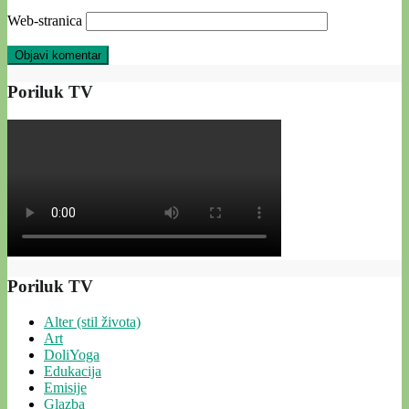
Web-stranica
Poriluk TV
Poriluk TV
Alter (stil života)
Art
DoliYoga
Edukacija
Emisije
Glazba