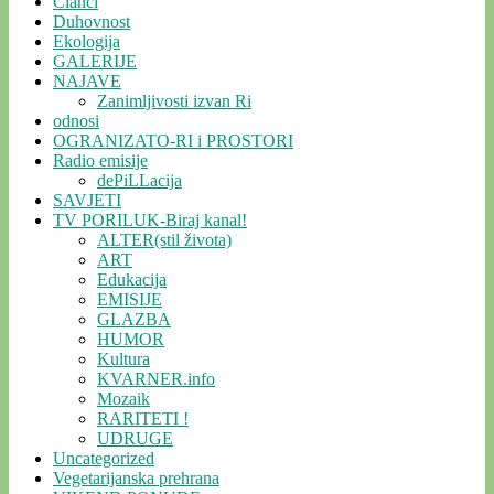
Članci
Duhovnost
Ekologija
GALERIJE
NAJAVE
Zanimljivosti izvan Ri
odnosi
OGRANIZATO-RI i PROSTORI
Radio emisije
dePiLLacija
SAVJETI
TV PORILUK-Biraj kanal!
ALTER(stil života)
ART
Edukacija
EMISIJE
GLAZBA
HUMOR
Kultura
KVARNER.info
Mozaik
RARITETI !
UDRUGE
Uncategorized
Vegetarijanska prehrana