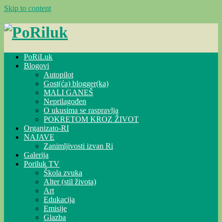
Skip to content
PoRiLuk
Blogovi
Autopilot
Gost(ća) blogger(ka)
MALI GANEŠ
Neprilagođen
O ukusima se raspravlja
POKRETOM KROZ ŽIVOT
Organizato-RI
NAJAVE
Zanimljivosti izvan Ri
Galerija
Poriluk TV
Škola zvuka
Alter (stil života)
Art
Edukacija
Emisije
Glazba