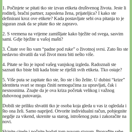
1. Počinjete se pitati tko ste izvan etiketa društvenog života. Jeste li
roditelj, bračni partner, zaposlena žena, prijateljica? I kako ste
definirani kroz ove etikete? Kada postavljate sebi ova pitanja to je
siguran znak da se pitate tko ste zapravo.
2. S vremena na vrijeme zamišljate kako bježite od svega, sasvim
sami. Gdje bježite u vašoj mašti?
3. Čitate sve što vam “padne pod ruke” o životnoj svrsi. Zato što ste
nedavno shvatili da vaš život mora biti nešto više.
4. Pitate se što je ispod vašeg vanjskog izgleda. Radoznali ste
saznati tko biste bili kada biste se riješili svih etiketa. Tko ostaje?
5. Više puta se zapitate tko ste, što ste i što želite. U dubini “krize”
identiteta svari se mogu činiti nemogućima za upravljati, čak i
nesnosnima. Znajte da je ova kriza početak velikog i važnog
duhovnog putovanja.
Dobili ste priliku shvatiti tko je osoba koja gleda u vas iz ogledala i
što ona želi. Samo naprijed. Otvorite individualni račun, pobjegnite
negdje za vikend, skrenite sa starog, istrošenog puta i zakoračite na
novi.
Skinite cipele i počnite hodati tom novom stazom. Pronađite sebe.