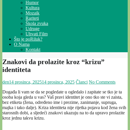
Humor
Kultura
Mozaik
Rariteti
Škola zvuka
Udruge
Uhvati Film
Što je poRiluk?
O Nama
Kontakt
Znakovi da prolazite kroz “krizu”
identiteta
den
14 prosinca, 2025
14 prosinca, 2025
Članci
No Comments
Događa li vam se da se pogledate u ogledalo i zapitate se tko je ta
osoba koja gleda u vas? Vaš pravi identitet je ono tko ste vi zaista,
bez etiketa (žena, određeno ime i prezime, zanimanje, supruga,
majka i tako dalje). Kriza identiteta nije rijetka pojava kod žena svih
starosnih dobi, a sljedeći znakovi ukazuju na to da upravo prolazite
kroz jednu takvu krizu.