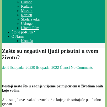
Humor
Kultura
Mozaik
Rariteti
Škola zvuka
Udruge
Uhvati Film
Što je poRiluk?
O Nama
Kontakt
Zašto su negativni ljudi prisutni u tvom
životu?
den
9 listopada, 2022
9 listopada, 2022
Članci
No Comments
Postoji nešto što u zadnje vrijeme primjećujem u životima onih
koje volim.
A to su njihove svakodnevne borbe koje je frustrirajuće pa i bolno
gledati.