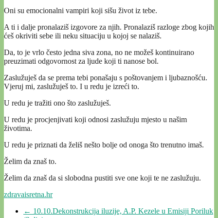
Oni su emocionalni vampiri koji sišu život iz tebe.
A ti i dalje pronalaziš izgovore za njih. Pronalaziš razloge zbog kojih
ćeš okriviti sebe ili neku situaciju u kojoj se nalaziš.
Da, to je vrlo često jedna siva zona, no ne možeš kontinuirano
preuzimati odgovornost za ljude koji ti nanose bol.
Zaslužuješ da se prema tebi ponašaju s poštovanjem i ljubaznošću.
Vjeruj mi, zaslužuješ to. I u redu je izreći to.
U redu je tražiti ono što zaslužuješ.
U redu je procjenjivati koji odnosi zaslužuju mjesto u našim
životima.
U redu je priznati da želiš nešto bolje od onoga što trenutno imaš.
Želim da znaš to.
Želim da znaš da si slobodna pustiti sve one koji te ne zaslužuju.
zdravaisretna.hr
←
10.10.Dekonstrukcija iluzije, A.P. Kezele u Emisiji Poriluk