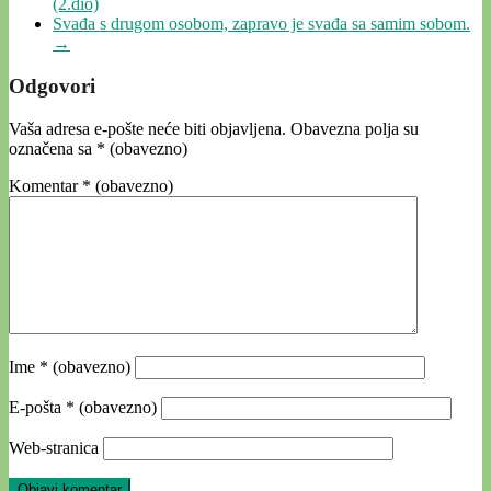
(2.dio)
Svađa s drugom osobom, zapravo je svađa sa samim sobom.
→
Odgovori
Vaša adresa e-pošte neće biti objavljena.
Obavezna polja su
označena sa
* (obavezno)
Komentar
* (obavezno)
Ime
* (obavezno)
E-pošta
* (obavezno)
Web-stranica