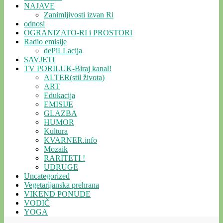
NAJAVE
Zanimljivosti izvan Ri
odnosi
OGRANIZATO-RI i PROSTORI
Radio emisije
dePiLLacija
SAVJETI
TV PORILUK-Biraj kanal!
ALTER(stil života)
ART
Edukacija
EMISIJE
GLAZBA
HUMOR
Kultura
KVARNER.info
Mozaik
RARITETI !
UDRUGE
Uncategorized
Vegetarijanska prehrana
VIKEND PONUDE
VODIČ
YOGA