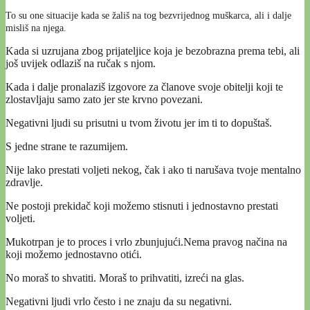
To su one situacije kada se žališ na tog bezvrijednog muškarca, ali i dalje
misliš na njega.
Kada si uzrujana zbog prijateljice koja je bezobrazna prema tebi, ali
još uvijek odlaziš na ručak s njom.
Kada i dalje pronalaziš izgovore za članove svoje obitelji koji te
zlostavljaju samo zato jer ste krvno povezani.
Negativni ljudi su prisutni u tvom životu jer im ti to dopuštaš.
S jedne strane te razumijem.
Nije lako prestati voljeti nekog, čak i ako ti narušava tvoje mentalno
zdravlje.
Ne postoji prekidač koji možemo stisnuti i jednostavno prestati
voljeti.
Mukotrpan je to proces i vrlo zbunjujući.Nema pravog načina na
koji možemo jednostavno otići.
No moraš to shvatiti. Moraš to prihvatiti, izreći na glas.
Negativni ljudi vrlo često i ne znaju da su negativni.