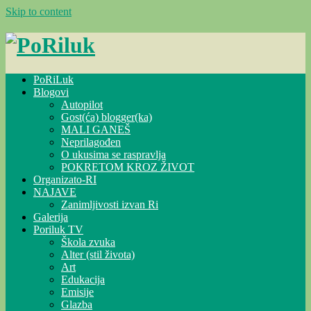
Skip to content
PoRiLuk
Blogovi
Autopilot
Gost(ća) blogger(ka)
MALI GANEŠ
Neprilagođen
O ukusima se raspravlja
POKRETOM KROZ ŽIVOT
Organizato-RI
NAJAVE
Zanimljivosti izvan Ri
Galerija
Poriluk TV
Škola zvuka
Alter (stil života)
Art
Edukacija
Emisije
Glazba