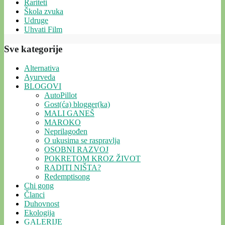
Rariteti
Škola zvuka
Udruge
Uhvati Film
Sve kategorije
Alternativa
Ayurveda
BLOGOVI
AutoPillot
Gost(ća) blogger(ka)
MALI GANEŠ
MAROKO
Neprilagođen
O ukusima se raspravlja
OSOBNI RAZVOJ
POKRETOM KROZ ŽIVOT
RADITI NIŠTA?
Redemptisong
Chi gong
Članci
Duhovnost
Ekologija
GALERIJE