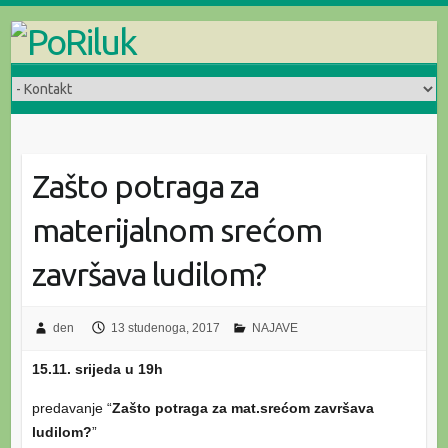
Skip
to
content
Zašto potraga za
materijalnom srećom
završava ludilom?
den
13 studenoga, 2017
NAJAVE
15.11. srijeda u 19h
predavanje “
Zašto potraga za mat.srećom završava
ludilom?
”