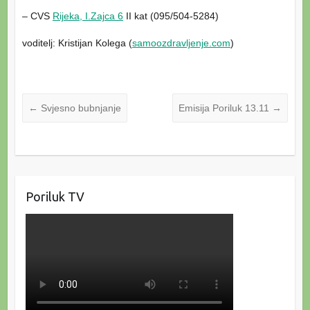
– CVS
Rijeka, I.Zajca 6
II kat (095/504-5284)
voditelj: Kristijan Kolega (
samoozdravljenje.com
)
←
Svjesno bubnjanje
Emisija Poriluk 13.11
→
Poriluk TV