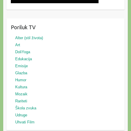
Poriluk TV
Alter (stil života)
Art
DoliYoga
Edukacija
Emisije
Glazba
Humor
Kultura
Mozaik
Rariteti
Škola zvuka
Udruge
Uhvati Film