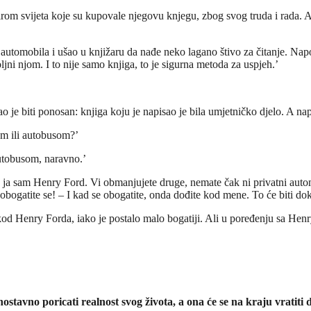
rom svijeta koje su kupovale njegovu knjegu, zbog svog truda i rada. Ali
tomobila i ušao u knjižaru da nađe neko lagano štivo za čitanje. Napol
jni njom. I to nije samo knjiga, to je sigurna metoda za uspjeh.’
 je biti ponosan: knjiga koju je napisao je bila umjetničko djelo. A na
tom ili autobusom?’
utobusom, naravno.’
 ja sam Henry Ford. Vi obmanjujete druge, nemate čak ni privatni automo
 obogatite se! – I kad se obogatite, onda dođite kod mene. To će biti do
 Henry Forda, iako je postalo malo bogatiji. Ali u poređenju sa Henry 
nostavno poricati realnost svog života, a ona će se na kraju vratiti 