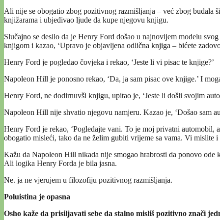
Ali nije se obogatio zbog pozitivnog razmišljanja – već zbog budala ši
knjižarama i ubjeđivao ljude da kupe njegovu knjigu.
Slučajno se desilo da je Henry Ford došao u najnovijem modelu svog au
knjigom i kazao, ‘Upravo je objavljena odlična knjiga – bićete zadovol
Henry Ford je pogledao čovjeka i rekao, ‘Jeste li vi pisac te knjige?’
Napoleon Hill je ponosno rekao, ‘Da, ja sam pisac ove knjige.’ I mogao
Henry Ford, ne dodirnuvši knjigu, upitao je, ‘Jeste li došli svojim au
Napoleon Hill nije shvatio njegovu namjeru. Kazao je, ‘Došao sam a
Henry Ford je rekao, ‘Pogledajte vani. To je moj privatni automobil, a
obogatio misleći, tako da ne želim gubiti vrijeme sa vama. Vi mislite i
Kažu da Napoleon Hill nikada nije smogao hrabrosti da ponovo ode kod
Ali logika Henry Forda je bila jasna.
Ne. ja ne vjerujem u filozofiju pozitivnog razmišljanja.
Poluistina je opasna
Osho kaže da prisiljavati sebe da stalno misliš pozitivno znači jed