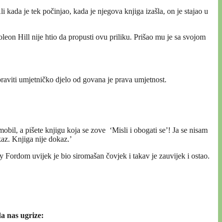
 kada je tek počinjao, kada je njegova knjiga izašla, on je stajao u
eon Hill nije htio da propusti ovu priliku. Prišao mu je sa svojom
praviti umjetničko djelo od govana je prava umjetnost.
bil, a pišete knjigu koja se zove ‘Misli i obogati se’! Ja se nisam
kaz. Knjiga nije dokaz.’
Fordom uvijek je bio siromašan čovjek i takav je zauvijek i ostao.
da nas ugrize: