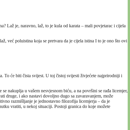
na? Laž je, naravno, laž, to je kula od karata – mali povjetarac i cijela
ž, već poluistina koja se pretvara da je cijela istina I to je ono što ovi
 će biti čista svijest. U toj čistoj svijesti živjećete najprirodniji i
e se nakuplja u vašem nesvjesnom biću, a na površini se rađa licemjer,
ravati druge, i ako nastavi dovoljno dugo sa zavaravanjem, može
tivno razmišljanje je jednostavno filozofija licemjerja – da je
u vratiti, u nekoj situaciji. Postoji granica do koje možete