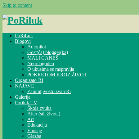
Skip to content
PoRiLuk
Blogovi
Autopilot
Gost(ća) blogger(ka)
MALI GANEŠ
Neprilagođen
O ukusima se raspravlja
POKRETOM KROZ ŽIVOT
Organizato-RI
NAJAVE
Zanimljivosti izvan Ri
Galerija
Poriluk TV
Škola zvuka
Alter (stil života)
Art
Edukacija
Emisije
Glazba