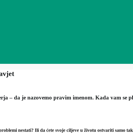
avjet
mjerja – da je nazovemo pravim imenom. Kada vam se pla
roblemi nestati? Ili da ćete svoje ciljeve u životu ostvariti samo ta