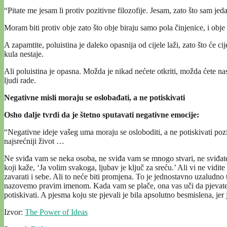
“Pitate me jesam li protiv pozitivne filozofije. Jesam, zato što sam jeda
Moram biti protiv obje zato što obje biraju samo pola činjenice, i obj
A zapamtite, poluistina je daleko opasnija od cijele laži, zato što će ci
kula nestaje.
Ali poluistina je opasna. Možda je nikad nećete otkriti, možda ćete nastav
ljudi rade.
Negativne misli moraju se oslobađati, a ne potiskivati
Osho dalje tvrdi da je štetno sputavati negativne emocije:
“Negativne ideje vašeg uma moraju se osloboditi, a ne potiskivati pozitiv
najsrećniji život …
Ne sviđa vam se neka osoba, ne sviđa vam se mnogo stvari, ne sviđate 
koji kaže, ‘Ja volim svakoga, ljubav je ključ za sreću.’ Ali vi ne vid
zavarati i sebe. Ali to neće biti promjena. To je jednostavno uzaludno t
nazovemo pravim imenom. Kada vam se plače, ona vas uči da pjevate. Mo
potiskivati. A pjesma koju ste pjevali je bila apsolutno besmislena, jer j
Izvor:
The Power of Ideas