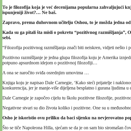
To je filozofija koja je već decenijama popularna zahvaljujući knj
ispunjeniji život?… Ne baš.
Zapravo, prema duhovnom učitelju Oshou, to je možda jedna od “n
Kada su ga pitali šta misli o pokretu “pozitivnog razmišljanja”, 
sebi.
“Filozofija pozitivnog razmišljanja znači biti neiskren, vidjeti nešto i 
Pozitivno razmišljanje je jedna glupa filozofija koju je Amerika iznje
potpuno apsurdnom idejom o pozitivnoj filozofiji…
A ona se naročito sviđa osrednjim umovima …
Knjiga koju je napisao Dale Carnegie, ‘Kako steći prijatelje i naklonost
konkurencija, jer je manje-više dijeljena besplatno i gurana ljudima 
Dale Carnegie je započeo cijelu tu školu pozitivne filozofije, pozitivn
Negativne stvari su dio života koliko i pozitivne. One su u međusobno
Osho je iskoristio ovu priliku da baci sijenku na nevjerovatno po
Što se tiče Napoleona Hilla, sjećam se da je on sam bio siromašan čovj