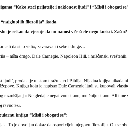
igama “Kako steći prijatelje i naklonost ljudi” i “Misli i obogati s
ajglupljih filozofija” ikada.
Osho je rekao da vjeruje da on nanosi više štete nego koristi. Zašto
poricati da si to vidio, zavaravati i sebe i druge…
drila – ništa drugo. Dale Carnegie, Napoleon Hill, i hrišćanski svešteni
 ljudi’, prodata je u istom tiražu kao i Biblija. Nijedna knjiga nikada ni
u džepove. Knjigu koju je napisao Dale Carnegie ljudi su kupovali vlasti
og razmišljanja: Ne gledajte negativnu stranu, mračniju stranu. Ali time 
j ravnoteži.
pularnu knjigu “Misli i obogati se”:
ek. To je dovoljan dokaz da ospori cijelu njegovu filozofiju. On se obog