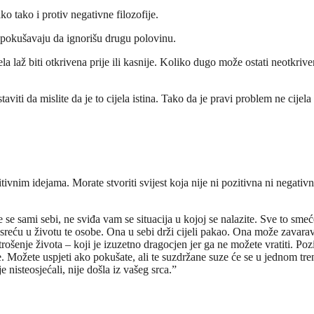
ko tako i protiv negativne filozofije.
e pokušavaju da ignorišu drugu polovinu.
jela laž biti otkrivena prije ili kasnije. Koliko dugo može ostati neotkrive
iti da mislite da je to cijela istina. Tako da je pravi problem ne cijela la
nim idejama. Morate stvoriti svijest koja nije ni pozitivna ni negativna. To
se sami sebi, ne sviđa vam se situacija u kojoj se nalazite. Sve to smeć
ite sreću u životu te osobe. Ona u sebi drži cijeli pakao. Ona može zava
rošenje života – koji je izuzetno dragocjen jer ga ne možete vratiti. Pozi
žete uspjeti ako pokušate, ali te suzdržane suze će se u jednom trenutk
e nisteosjećali, nije došla iz vašeg srca.”