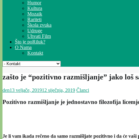
Humor
Kultura
Mozaik
Rariteti
Škola zvuka
Udruge
Uhvati Film
Što je poRiluk?
O Nama
Kontakt
zašto je “pozitivno razmišljanje” jako loš s
den
13 veljače, 2019
12 siječnja, 2019
Članci
Pozitivno razmišljanje je jednostavno filozofija lice
Je li vam ikada rečeno da samo razmišljate pozitivno i da će vaši p