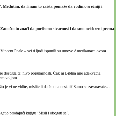
e”. Međutim, da li nam to zaista pomaže da vodimo srećniji i
? Zato što to znači da poričemo stvarnost i da smo neiskreni prema
k, Vincent Peale – svi ti ljudi ispunili su umove Amerikanaca ovom
je dostigla taj nivo popularnosti. Čak ni Biblija nije adekvatna
tom voljom.
što je vi ne vidite, mislite li da će ona nestati? Samo se zavaravate…
atio prodajući knjigu ‘Misli i obogati se’.