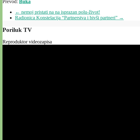
Prevod:
Buka
←
nemoj pristati na na isprazan polu-život!
Radionica Konstelacija “Partnerstva i bivši partneri”
→
Poriluk TV
Reproduktor videozapisa