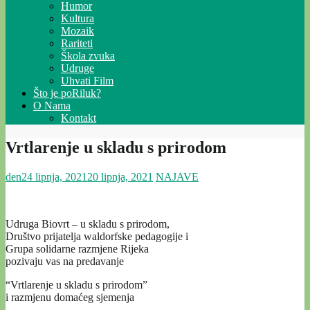
Humor
Kultura
Mozaik
Rariteti
Škola zvuka
Udruge
Uhvati Film
Što je poRiluk?
O Nama
Kontakt
Vrtlarenje u skladu s prirodom
den
24 lipnja, 2021
20 lipnja, 2021
NAJAVE
Udruga Biovrt – u skladu s prirodom,
Društvo prijatelja waldorfske pedagogije i
Grupa solidarne razmjene Rijeka
pozivaju vas na predavanje
“Vrtlarenje u skladu s prirodom”
i razmjenu domaćeg sjemenja