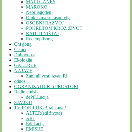
MALI GANEŠ
MAROKO
Neprilagođen
O ukusima se raspravlja
OSOBNI RAZVOJ
POKRETOM KROZ ŽIVOT
RADITI NIŠTA?
Redemptisong
Chi gong
Članci
Duhovnost
Ekologija
GALERIJE
NAJAVE
Zanimljivosti izvan Ri
odnosi
OGRANIZATO-RI i PROSTORI
Radio emisije
dePiLLacija
SAVJETI
TV PORILUK-Biraj kanal!
ALTER(stil života)
ART
Edukacija
EMISIJE