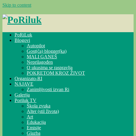
Skip to content
PoRiLuk
Blogovi
Autopilot
Gost(ća) blogger(ka)
MALI GANEŠ
Neprilagođen
O ukusima se raspravlja
POKRETOM KROZ ŽIVOT
Organizato-RI
NAJAVE
Zanimljivosti izvan Ri
Galerija
Poriluk TV
Škola zvuka
Alter (stil života)
Art
Edukacija
Emisije
Glazba