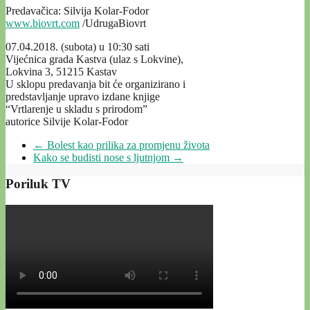
Predavačica: Silvija Kolar-Fodor
www.biovrt.com
/UdrugaBiovrt
07.04.2018. (subota) u 10:30 sati
Vijećnica grada Kastva (ulaz s Lokvine),
Lokvina 3, 51215 Kastav
U sklopu predavanja bit će organizirano i
predstavljanje upravo izdane knjige
“Vrtlarenje u skladu s prirodom”
autorice Silvije Kolar-Fodor
←
Bolest kao prilika za promjenu života
Kako se budisti nose s ljutnjom
→
Poriluk TV