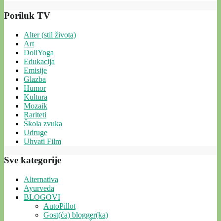
Poriluk TV
Alter (stil života)
Art
DoliYoga
Edukacija
Emisije
Glazba
Humor
Kultura
Mozaik
Rariteti
Škola zvuka
Udruge
Uhvati Film
Sve kategorije
Alternativa
Ayurveda
BLOGOVI
AutoPillot
Gost(ća) blogger(ka)