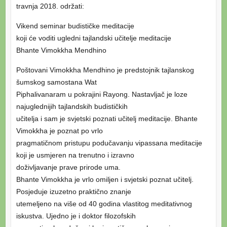
travnja 2018. održati:
Vikend seminar budističke meditacije
koji će voditi ugledni tajlandski učitelje meditacije
Bhante Vimokkha Mendhino
Poštovani Vimokkha Mendhino je predstojnik tajlanskog
šumskog samostana Wat
Piphalivanaram u pokrajini Rayong. Nastavljač je loze
najuglednijih tajlandskih budističkih
učitelja i sam je svjetski poznati učitelj meditacije. Bhante
Vimokkha je poznat po vrlo
pragmatičnom pristupu podučavanju vipassana meditacije
koji je usmjeren na trenutno i izravno
doživljavanje prave prirode uma.
Bhante Vimokkha je vrlo omiljen i svjetski poznat učitelj.
Posjeduje izuzetno praktično znanje
utemeljeno na više od 40 godina vlastitog meditativnog
iskustva. Ujedno je i doktor filozofskih