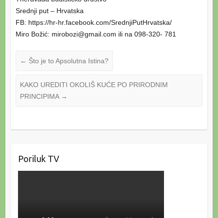
Srednji put – Hrvatska
FB: https://hr-hr.facebook.com/SrednjiPutHrvatska/
Miro Božić: mirobozi@gmail.com ili na 098-320- 781
←
Što je to Apsolutna Istina?
KAKO UREDITI OKOLIŠ KUĆE PO PRIRODNIM
PRINCIPIMA
→
Poriluk TV