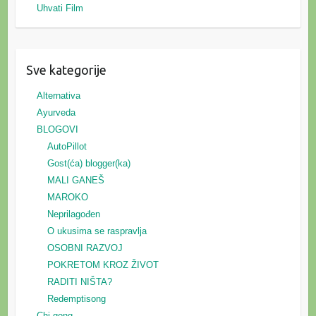
Uhvati Film
Sve kategorije
Alternativa
Ayurveda
BLOGOVI
AutoPillot
Gost(ća) blogger(ka)
MALI GANEŠ
MAROKO
Neprilagođen
O ukusima se raspravlja
OSOBNI RAZVOJ
POKRETOM KROZ ŽIVOT
RADITI NIŠTA?
Redemptisong
Chi gong