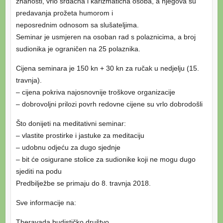
znanosti, vrlo srdačna i karizmatična osoba, a njegova su
predavanja prožeta humorom i
neposrednim odnosom sa slušateljima.
Seminar je usmjeren na osoban rad s polaznicima, a broj
sudionika je ograničen na 25 polaznika.
Cijena seminara je 150 kn + 30 kn za ručak u nedjelju (15.
travnja).
– cijena pokriva najosnovnije troškove organizacije
– dobrovoljni prilozi povrh redovne cijene su vrlo dobrodošli
Što donijeti na meditativni seminar:
– vlastite prostirke i jastuke za meditaciju
– udobnu odjeću za dugo sjednje
– bit će osigurane stolice za sudionike koji ne mogu dugo
sjediti na podu
Predbilježbe se primaju do 8. travnja 2018.
Sve informacije na:
Theravada budističko društvo