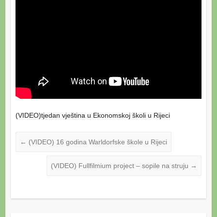
(VIDEO)tjedan vještina u Ekonomskoj školi u Rijeci
←
(VIDEO) 16 godina Warldorfske škole u Rijeci
(VIDEO) Fullfilmium project – sopile na struju
→