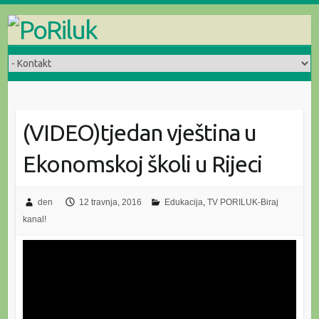
Skip
to
content
(VIDEO)tjedan vještina u
Ekonomskoj školi u Rijeci
den
12 travnja, 2016
Edukacija
,
TV PORILUK-Biraj
kanal!