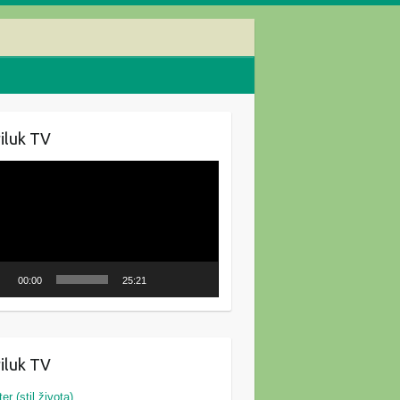
iluk TV
oduktor
ozapisa
00:00
25:21
iluk TV
ter (stil života)