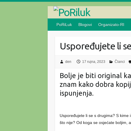
Skip
to
content
PoRiLuk
Blogovi
Organizato-RI
Uspoređujete li s
den
17 rujna, 2023
Članci
Bolje je biti original
znam kako dobra kopij
ispunjenja.
Uspoređujete li se s drugima? S kime i 
što nije? Od koga se osjećate boljim, a