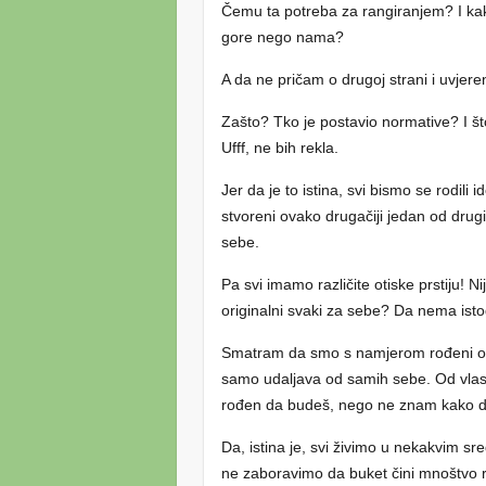
Čemu ta potreba za rangiranjem? I kak
gore nego nama?
A da ne pričam o drugoj strani i uvjere
Zašto? Tko je postavio normative? I 
Ufff, ne bih rekla.
Jer da je to istina, svi bismo se rodili id
stvoreni ovako drugačiji jedan od drug
sebe.
Pa svi imamo različite otiske prstiju! Ni
originalni svaki za sebe? Da nema ist
Smatram da smo s namjerom rođeni ova
samo udaljava od samih sebe. Od vlastit
rođen da budeš, nego ne znam kako do
Da, istina je, svi živimo u nekakvim sre
ne zaboravimo da buket čini mnoštvo ra