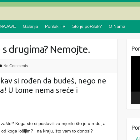
NAJAVE
Galerija
Poriluk TV
Što je poRiluk?
O Nama
e s drugima? Nemojte.
Por
Repr
No Comments
vide
 kakav si rođen da budeš, nego ne
a! U tome nema sreće i
zašto? Koga ste si postavili za mjerilo što je u redu, a
Por
 od koga lošijim? I na kraju, što vam to donosi?
Al