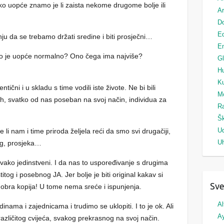
o uopće znamo je li zaista nekome drugome bolje ili
Ar
Do
Ed
nju da se trebamo držati sredine i biti prosječni…
Em
što je uopće normalno? Ono čega ima najviše?
G
H
Ku
entični i u skladu s time vodili iste živote. Ne bi bili
M
ih, svatko od nas poseban na svoj način, individua za
Ra
Šk
U
je li nam i time priroda željela reći da smo svi drugačiji,
Uh
og, prosjeka…
ko jedinstveni. I da nas to uspoređivanje s drugima
og i posebnog JA. Jer bolje je biti original kakav si
Sve
bra kopija! U tome nema sreće i ispunjenja.
Al
dinama i zajednicama i trudimo se uklopiti. I to je ok. Ali
A
zličitog cvijeća, svakog prekrasnog na svoj način.