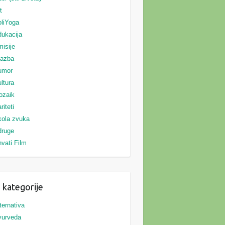
t
liYoga
ukacija
isije
lazba
umor
ltura
ozaik
riteti
ola zvuka
druge
vati Film
 kategorije
ternativa
yurveda