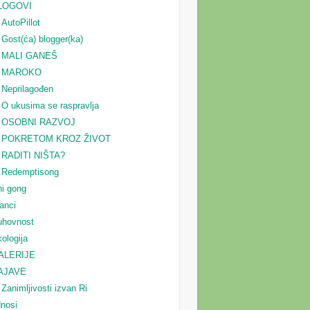
LOGOVI
AutoPillot
Gost(ća) blogger(ka)
MALI GANEŠ
MAROKO
Neprilagođen
O ukusima se raspravlja
OSOBNI RAZVOJ
POKRETOM KROZ ŽIVOT
RADITI NIŠTA?
Redemptisong
i gong
anci
uhovnost
ologija
ALERIJE
AJAVE
Zanimljivosti izvan Ri
nosi