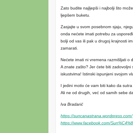
Zato budite najljepši i najbolji što može
ljepšem buketu.
Zasjajte u svom posebnom sjaju, njeguj
onda nećete imati potrebu za uspoređiv
bolji od vas ili pak u drugoj krajnosti
zamarati.
Nećete imati ni vremena razmišljati o 
A znate zašto? Jer ćete biti zadovoljn
iskustvima! Istinski ispunjeni svojom v
I jedini motiv će vam biti kako da sutra 
Ali ne od drugih, već od samih sebe 
Iva Bradarić
https://suncanastrana.wordpress.com/
https://www.facebook.com/Sun%C4%