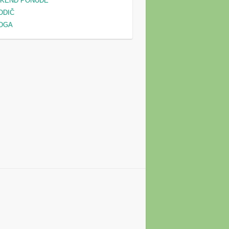
IKEND PONUDE
ODIČ
OGA