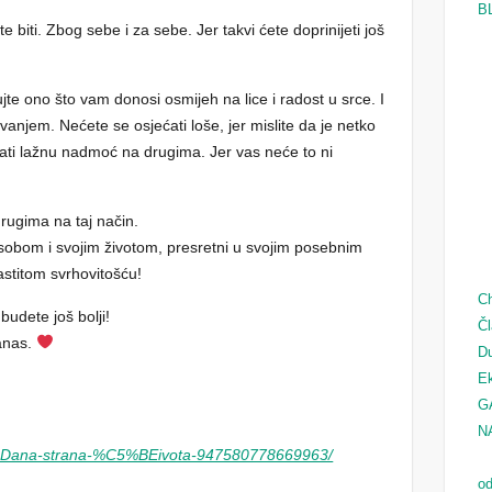
B
te biti. Zbog sebe i za sebe. Jer takvi ćete doprinijeti još
te ono što vam donosi osmijeh na lice i radost u srce. I
anjem. Nećete se osjećati loše, jer mislite da je netko
 imati lažnu nadmoć na drugima. Jer vas neće to ni
drugima na taj način.
i sobom i svojim životom, presretni u svojim posebnim
lastitom svrhovitošću!
Ch
budete još bolji!
Čl
danas.
D
Ek
G
N
8Dana-strana-%C5%BEivota-947580778669963/
od