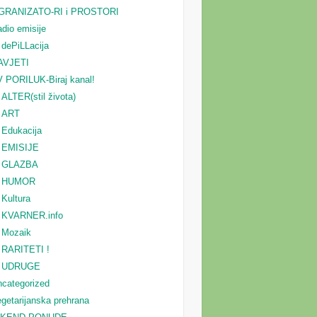
GRANIZATO-RI i PROSTORI
dio emisije
dePiLLacija
AVJETI
 PORILUK-Biraj kanal!
ALTER(stil života)
ART
Edukacija
EMISIJE
GLAZBA
HUMOR
Kultura
KVARNER.info
Mozaik
RARITETI !
UDRUGE
categorized
getarijanska prehrana