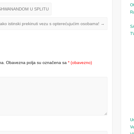
O
SHWANANDOM U SPLITU
Ra
ako istinski prekinuti vezu s opterećujućim osobama!
→
S
TV
na.
Obavezna polja su označena sa
* (obavezno)
Un
Ve