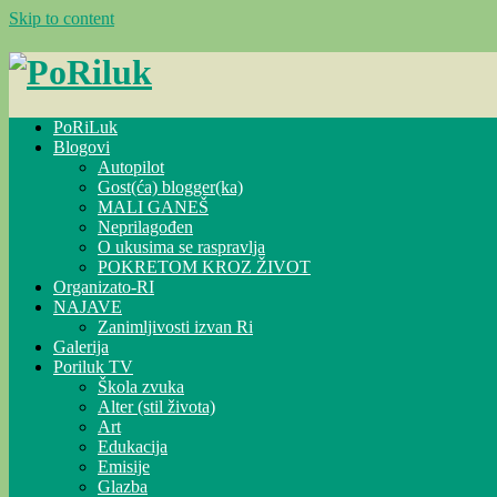
Skip to content
PoRiLuk
Blogovi
Autopilot
Gost(ća) blogger(ka)
MALI GANEŠ
Neprilagođen
O ukusima se raspravlja
POKRETOM KROZ ŽIVOT
Organizato-RI
NAJAVE
Zanimljivosti izvan Ri
Galerija
Poriluk TV
Škola zvuka
Alter (stil života)
Art
Edukacija
Emisije
Glazba