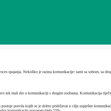
 proces spajanja. Nekoliko je razina komunikacije: sami sa sobom, sa 
vo tek mali dio u komunikaciji s drugim osobama. Komunikacija riječim
a
postoje pravila kojih se je dobro pridržavat u cilju uspješne komunika
rbalna komunikacija govorom tijela 55%.