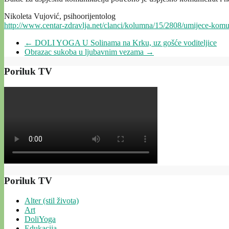
Nikoleta Vujović, psihoorijentolog
http://www.centar-zdravlja.net/clanci/kolumna/15/2808/umijece-komun
←
DOLI YOGA U Solinama na Krku, uz gošće voditeljice
Obrazac sukoba u ljubavnim vezama
→
Poriluk TV
Poriluk TV
Alter (stil života)
Art
DoliYoga
Edukacija