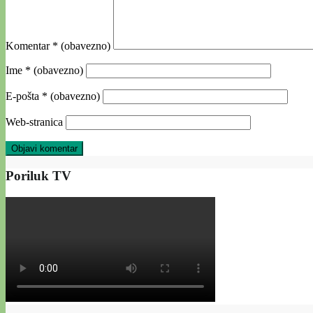
Komentar
* (obavezno)
Ime
* (obavezno)
E-pošta
* (obavezno)
Web-stranica
Poriluk TV