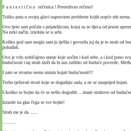
F a n t a s t i č n a rečenica ! Preeedivno rečeno!
Toliko puta u svojoj glavi napravimo probleme kojih uopće niti nema.
Ovo ljeto sam pričala s prijateljicom, kojoj su se djeca od jeseni sprema
Na neki način, izjedala se u sebi.
Koliko god sam mogla sam ju tješila i govorila joj da je to strah od bud
pohađali.
Ovo je vrlo uobičajeno stanje koje uočim i kod sebe, a i kod puno svoj
budućnosti i taj strah služi da bi nas zaštitio od buduće povrede. Među
I zato se stvarno nema smisla bojati budućnosti!!!
Treba rješavati stvari koje se događaju sada, a ne se unaprijed bojati.
Ukoliko se bojite da će se nešto dogoditi …imate strahove od budućnos
Izrazite na glas čega se sve bojite!
Strah me je da …..
………