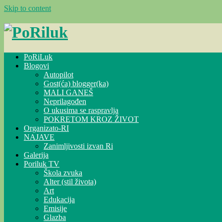
Skip to content
PoRiLuk
Blogovi
Autopilot
Gost(ća) blogger(ka)
MALI GANEŠ
Neprilagođen
O ukusima se raspravlja
POKRETOM KROZ ŽIVOT
Organizato-RI
NAJAVE
Zanimljivosti izvan Ri
Galerija
Poriluk TV
Škola zvuka
Alter (stil života)
Art
Edukacija
Emisije
Glazba