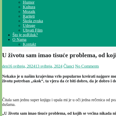
Humor
Kultura
Mozaik
Rariteti
Škola zvuka
Udruge
Uhvati Film
Što je poRiluk?
O Nama
Kontakt
U životu sam imao tisuće problema, od koji
den
16 svibnja, 2024
13 svibnja, 2024
Članci
No Comments
Nekako je u našim krajevima vrlo popularno kreirati najgore mogu
životu potreban „skok“, ta vjera da će biti dobro, da je dobro i 
Čitala sam jednu super knjigu i upala mi je u oči jedna rečenica od poz
dušama.
„U životu sam imao tisuće problema, od kojih se većina nikada ni