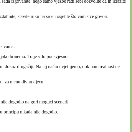
ih sada izgovarate, nego samo vježbe radi sebi dozvolite da ih izrazite
zdahnite, stavite ruku na srce i osjetite što vam srce govori.
i s vama.
 jako brinemo. To je vrlo podsvjesno.
ni dokaz drugačiji. Na taj način uvjetujemo, dok nam realnost ne
u i za njenu divnu djecu.
nije dogodio najgori mogući scenarij.
 u principu nikada nije dogodio.