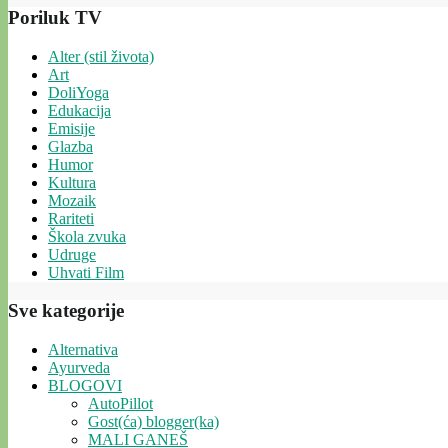
Poriluk TV
Alter (stil života)
Art
DoliYoga
Edukacija
Emisije
Glazba
Humor
Kultura
Mozaik
Rariteti
Škola zvuka
Udruge
Uhvati Film
Sve kategorije
Alternativa
Ayurveda
BLOGOVI
AutoPillot
Gost(ća) blogger(ka)
MALI GANEŠ