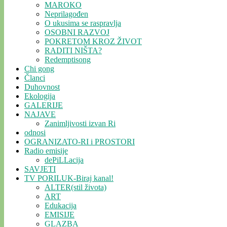
MAROKO
Neprilagođen
O ukusima se raspravlja
OSOBNI RAZVOJ
POKRETOM KROZ ŽIVOT
RADITI NIŠTA?
Redemptisong
Chi gong
Članci
Duhovnost
Ekologija
GALERIJE
NAJAVE
Zanimljivosti izvan Ri
odnosi
OGRANIZATO-RI i PROSTORI
Radio emisije
dePiLLacija
SAVJETI
TV PORILUK-Biraj kanal!
ALTER(stil života)
ART
Edukacija
EMISIJE
GLAZBA