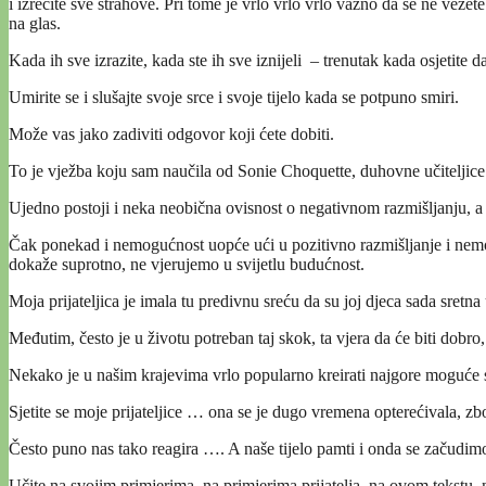
i izrecite sve strahove. Pri tome je vrlo vrlo vrlo važno da se ne vežet
na glas.
Kada ih sve izrazite, kada ste ih sve iznijeli – trenutak kada osjetite d
Umirite se i slušajte svoje srce i svoje tijelo kada se potpuno smiri.
Može vas jako zadiviti odgovor koji ćete dobiti.
To je vježba koju sam naučila od Sonie Choquette, duhovne učiteljice i
Ujedno postoji i neka neobična ovisnost o negativnom razmišljanju, a 
Čak ponekad i nemogućnost uopće ući u pozitivno razmišljanje i nemog
dokaže suprotno, ne vjerujemo u svijetlu budućnost.
Moja prijateljica je imala tu predivnu sreću da su joj djeca sada sretn
Međutim, često je u životu potreban taj skok, ta vjera da će biti dobro
Nekako je u našim krajevima vrlo popularno kreirati najgore moguće s
Sjetite se moje prijateljice … ona se je dugo vremena opterećivala, zb
Često puno nas tako reagira …. A naše tijelo pamti i onda se začudim
Učite na svojim primjerima, na primjerima prijatelja, na ovom tekstu, 