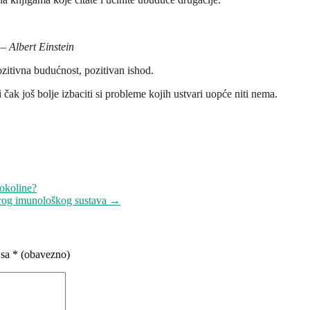
 – Albert Einstein
pozitivna budućnost, pozitivan ishod.
i čak još bolje izbaciti si probleme kojih ustvari uopće niti nema.
 okoline?
tarog imunološkog sustava
→
 sa
* (obavezno)