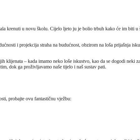
la krenuti u novu školu. Cijelo ljeto ju je bolio trbuh kako će im biti u šk
ućnosti i projekcija straha na budućnost, obzirom na loša prijašnja iskust
ih klijenata – kada imamo neko loše iskustvo, kao da se dogodi neki zap
tim, dok ga proživljavamo naše tijelo i naš sustav pati.
ti, probajte ovu fantastičnu vježbu: