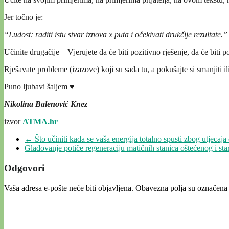
Jer točno je:
“Ludost: raditi istu stvar iznova x puta i očekivati drukčije rezultate.”
Učinite drugačije – Vjerujete da će biti pozitivno rješenje, da će biti 
Rješavate probleme (izazove) koji su sada tu, a pokušajte si smanjiti il
Puno ljubavi šaljem ♥
Nikolina Balenović Knez
izvor
ATMA.hr
←
Što učiniti kada se vaša energija totalno spusti zbog utjecaja
Gladovanje potiče regeneraciju matičnih stanica oštećenog i s
Odgovori
Vaša adresa e-pošte neće biti objavljena.
Obavezna polja su označena