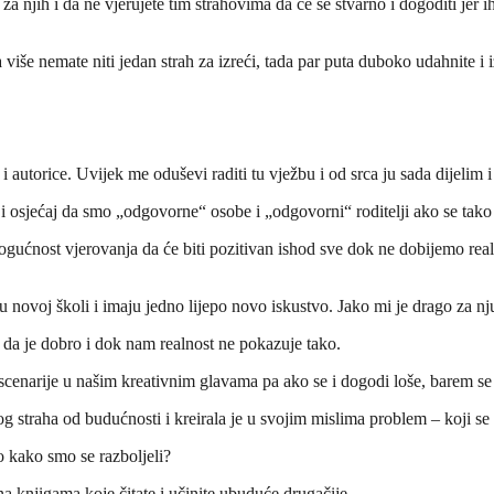
e za njih i da ne vjerujete tim strahovima da će se stvarno i dogoditi jer 
a više nemate niti jedan strah za izreći, tada par puta duboko udahnite i i
 autorice. Uvijek me oduševi raditi tu vježbu i od srca ju sada dijelim 
i osjećaj da smo „odgovorne“ osobe i „odgovorni“ roditelji ako se tako
ućnost vjerovanja da će biti pozitivan ishod sve dok ne dobijemo real
a u novoj školi i imaju jedno lijepo novo iskustvo. Jako mi je drago za nj
, da je dobro i dok nam realnost ne pokazuje tako.
cenarije u našim kreativnim glavama pa ako se i dogodi loše, barem se 
og straha od budućnosti i kreirala je u svojim mislima problem – koji se
o kako smo se razboljeli?
na knjigama koje čitate i učinite ubuduće drugačije.