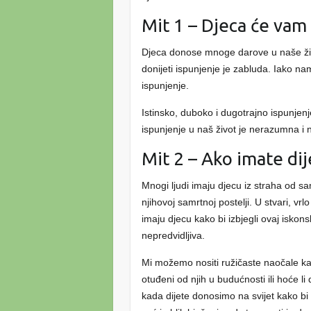
Mit 1 – Djeca će vam 
Djeca donose mnoge darove u naše živo
donijeti ispunjenje je zabluda. Iako 
ispunjenje.
Istinsko, duboko i dugotrajno ispunjenje
ispunjenje u naš život je nerazumna i
Mit 2 – Ako imate dij
Mnogi ljudi imaju djecu iz straha od sa
njihovoj samrtnoj postelji. U stvari, vr
imaju djecu kako bi izbjegli ovaj iskons
nepredvidljiva.
Mi možemo nositi ružičaste naočale kad
otuđeni od njih u budućnosti ili hoće li
kada dijete donosimo na svijet kako bi