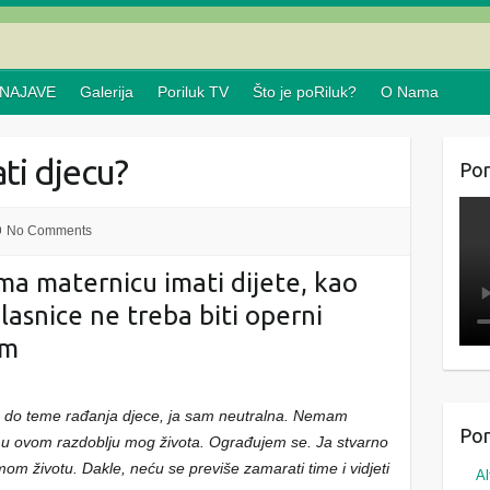
NAJAVE
Galerija
Poriluk TV
Što je poRiluk?
O Nama
ati djecu?
Por
No Comments
ma maternicu imati dijete, kao
lasnice ne treba biti operni
em
đe do teme rađanja djece, ja sam neutralna. Nemam
Por
ce u ovom razdoblju mog života. Ograđujem se. Ja stvarno
m životu. Dakle, neću se previše zamarati time i vidjeti
Al