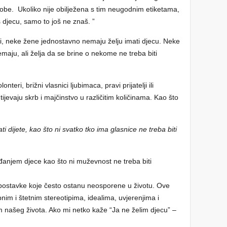
sobe. Ukoliko nije obilježena s tim neugodnim etiketama,
iš djecu, samo to još ne znaš. ”
ti, neke žene jednostavno nemaju želju imati djecu. Neke
aju, ali želja da se brine o nekome ne treba biti
teri, brižni vlasnici ljubimaca, pravi prijatelji ili
tijevaju skrb i majčinstvo u različitim količinama. Kao što
i dijete, kao što ni svatko tko ima glasnice ne treba biti
ađanjem djece kao što ni muževnost ne treba biti
ostavke koje često ostanu neosporene u životu. Ove
nim i štetnim stereotipima, idealima, uvjerenjima i
om našeg života. Ako mi netko kaže “Ja ne želim djecu” –