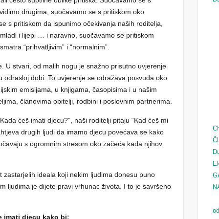
vidimo drugima, suočavamo se s pritiskom oko
 s pritiskom da ispunimo očekivanja naših roditelja,
adi i lijepi … i naravno, suočavamo se pritiskom
smatra “prihvatljivim” i “normalnim”.
e. U stvari, od malih nogu je snažno prisutno uvjerenje
u odrasloj dobi. To uvjerenje se odražava posvuda oko
zijskim emisijama, u knjigama, časopisima i u našim
jima, članovima obitelji, rodbini i poslovnim partnerima.
: “Kada ćeš imati djecu?”, naši roditelji pitaju “Kad ćeš mi
Ch
zahtjeva drugih ljudi da imamo djecu povećava se kako
Čl
uočavaju s ogromnim stresom oko začeća kada njihov
D
Ek
 zastarjelih ideala koji nekim ljudima donesu puno
G
m ljudima je dijete pravi vrhunac života. I to je savršeno
N
od
e imati djecu kako bi: