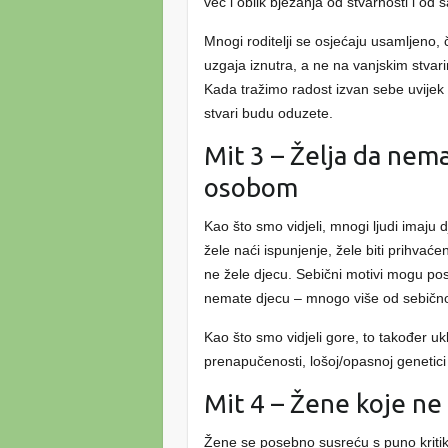
već i oblik bježanja od stvarnosti i od
Mnogi roditelji se osjećaju usamljeno, 
uzgaja iznutra, a ne na vanjskim stvari
Kada tražimo radost izvan sebe uvijek ć
stvari budu oduzete.
Mit 3 – Želja da nem
osobom
Kao što smo vidjeli, mnogi ljudi imaju 
žele naći ispunjenje, žele biti prihvaćeni 
ne žele djecu. Sebični motivi mogu post
nemate djecu – mnogo više od sebično
Kao što smo vidjeli gore, to također u
prenapučenosti, lošoj/opasnoj genetici , n
Mit 4 – Žene koje ne
Žene se posebno susreću s puno kritike