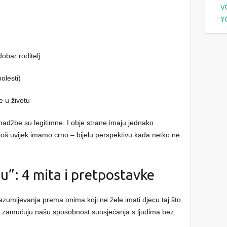
V
Y
dobar roditelj
bolesti)
e u životu
dnadžbe su legitimne. I obje strane imaju jednako
 još uvijek imamo crno – bijelu perspektivu kada netko ne
cu”: 4 mita i pretpostavke
zumijevanja prema onima koji ne žele imati djecu taj što
je zamućuju našu sposobnost suosjećanja s ljudima bez