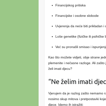
Financijskog pritiska
Financijske i osobne slobode
Uvjerenja da neće biti prikladan i 
Loše genetike (fizičke ili psihičke 
Već su pronašli smisao i ispunjenj
Kao što možete vidjeti, obje strane je
plemenite i nečasne razloge. Ali zašto
želi imati djecu?
“Ne želim imati dje
Vjerujem da je razlog zašto nemamo ra
nosimo skup mitova i pretpostavki ko
djece. Idemo ih istražiti: