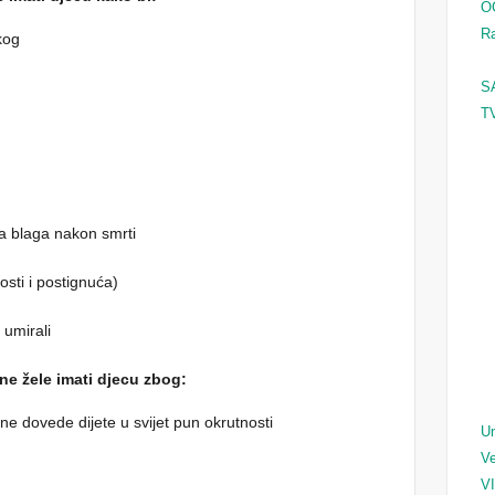
O
Ra
kog
S
TV
a blaga nakon smrti
osti i postignuća)
 umirali
 ne žele imati djecu zbog:
 ne dovede dijete u svijet pun okrutnosti
Un
Ve
V