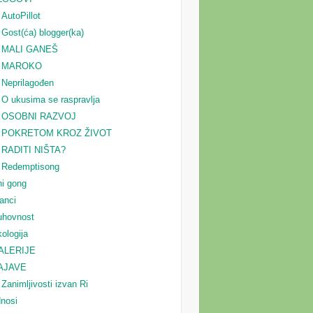
AutoPillot
Gost(ća) blogger(ka)
MALI GANEŠ
MAROKO
Neprilagođen
O ukusima se raspravlja
OSOBNI RAZVOJ
POKRETOM KROZ ŽIVOT
RADITI NIŠTA?
Redemptisong
i gong
anci
uhovnost
ologija
ALERIJE
AJAVE
Zanimljivosti izvan Ri
nosi