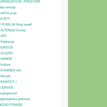
GRANIZATO-RI i PROSTORI
dio emisije
dePiLLacija
AVJETI
 PORILUK-Biraj kanal!
ALTER(stil života)
ART
Edukacija
EMISIJE
GLAZBA
HUMOR
Kultura
KVARNER.info
Mozaik
RARITETI !
UDRUGE
categorized
getarijanska prehrana
IKEND PONUDE