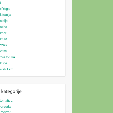
t
liYoga
ukacija
isije
lazba
umor
ltura
ozaik
riteti
ola zvuka
druge
vati Film
 kategorije
ternativa
yurveda
LOGOVI