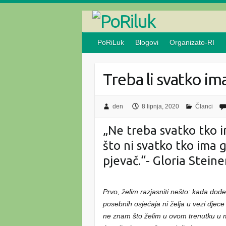
Skip
to
content
PoRiLuk
Blogovi
Organizato-RI
Treba li svatko im
den
8 lipnja, 2020
Članci
„Ne treba svatko tko i
što ni svatko tko ima g
pjevač.“- Gloria Stein
Prvo, želim razjasniti nešto: kada do
posebnih osjećaja ni želja u vezi dje
ne znam što želim u ovom trenutku u mo