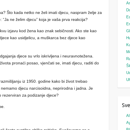
Ar
Do
a? Što kada netko ne želi imati djecu, naspram želje za
Ed
: “Ja ne želim djecu” koja je vaša prva reakcija?
Em
takvu izjavu kod žena kao znak sebičnosti. Ako ste kao
G
z djece kao usidjelicu, a muškarca bez djece kao
H
Ku
M
dgajanja djece su vrlo iskrivljena i neuravnotežena.
Ra
života pronaći posao, vjenčati se, imati djecu, raditi do
Šk
U
Uh
 razmišljanju iz 1950. godine kako bi život trebao
da nemamo djecu narcisoidna, neprirodna i jadna. Je
o rezerviran za podizanje djece?
Sve
be.
Al
A
B
ali često suptilne oblike pritiska. Suočavamo se s