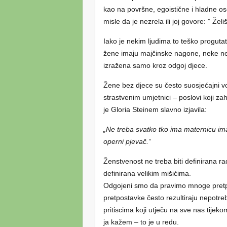
kao na površne, egoistične i hladne o
misle da je nezrela ili joj govore: ” Žel
Iako je nekim ljudima to teško proguta
žene imaju majčinske nagone, neke nem
izražena samo kroz odgoj djece.
Žene bez djece su često suosjećajni volon
strastvenim umjetnici – poslovi koji zah
je Gloria Steinem slavno izjavila:
„Ne treba svatko tko ima maternicu imat
operni pjevač.“
Ženstvenost ne treba biti definirana r
definirana velikim mišićima.
Odgojeni smo da pravimo mnoge pretp
pretpostavke često rezultiraju nepotreb
pritiscima koji utječu na sve nas tijek
ja kažem – to je u redu.