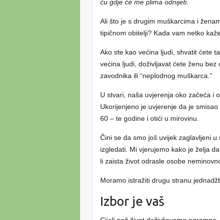
ću gdje će me plima odnijeti.
Ali što je s drugim muškarcima i ženam
tipičnom obitelji? Kada vam netko kaže
Ako ste kao većina ljudi, shvatit ćete 
većina ljudi, doživljavat ćete ženu be
zavodnika ili “neplodnog muškarca.”
U stvari, naša uvjerenja oko začeća i o
Ukorijenjeno je uvjerenje da je smisao 
60 – te godine i otići u mirovinu.
Čini se da smo još uvijek zaglavljeni u
izgledati. Mi vjerujemo kako je želja 
li zaista život odrasle osobe neminovn
Moramo istražiti drugu stranu jednadž
Izbor je vaš
Cijeli naš život doživljavamo ogromne, 