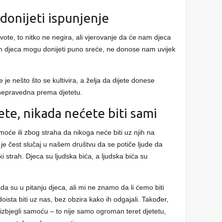
donijeti ispunjenje
te, to nitko ne negira, ali vjerovanje da će nam djeca
nam djeca mogu donijeti puno sreće, ne donose nam uvijek
 je nešto što se kultivira, a želja da dijete donese
 nepravedna prema djetetu.
ete, nikada nećete biti sami
moće ili zbog straha da nikoga neće biti uz njih na
lo je čest slučaj u našem društvu da se potiče ljude da
ki strah. Djeca su ljudska bića, a ljudska bića su
a su u pitanju djeca, ali mi ne znamo da li ćemo biti
 doista biti uz nas, bez obzira kako ih odgajali. Također,
 izbjegli samoću – to nije samo ogroman teret djetetu,