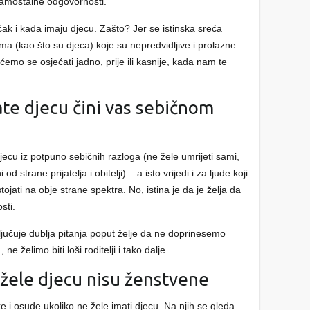
 samostalne odgovornosti.
čak i kada imaju djecu. Zašto? Jer se istinska sreća
ma (kao što su djeca) koje su nepredvidljive i prolazne.
emo se osjećati jadno, prije ili kasnije, kada nam te
ate djecu čini vas sebičnom
djecu iz potpuno sebičnih razloga (ne žele umrijeti sami,
od strane prijatelja i obitelji) – a isto vrijedi i za ljude koji
ojati na obje strane spektra. No, istina je da je želja da
sti.
ključuje dublja pitanja poput želje da ne doprinesemo
e želimo biti loši roditelji i tako dalje.
 žele djecu nisu ženstvene
 i osude ukoliko ne žele imati djecu. Na njih se gleda