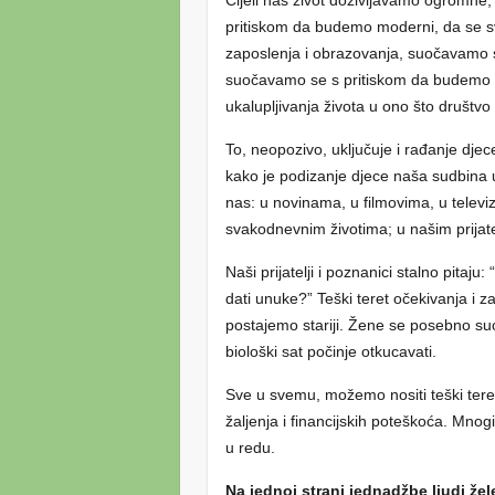
pritiskom da budemo moderni, da se s
zaposlenja i obrazovanja, suočavamo se
suočavamo se s pritiskom da budemo ml
ukalupljivanja života u ono što društvo 
To, neopozivo, uključuje i rađanje djec
kako je podizanje djece naša sudbina 
nas: u novinama, u filmovima, u televi
svakodnevnim životima; u našim prijatel
Naši prijatelji i poznanici stalno pitaju
dati unuke?” Teški teret očekivanja i 
postajemo stariji. Žene se posebno s
biološki sat počinje otkucavati.
Sve u svemu, možemo nositi teški teret
žaljenja i financijskih poteškoća. Mnogi
u redu.
Na jednoj strani jednadžbe ljudi žel