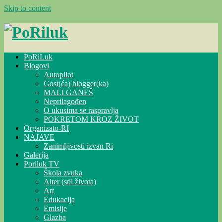
Skip to content
PoRiLuk
Blogovi
Autopilot
Gost(ća) blogger(ka)
MALI GANEŠ
Neprilagođen
O ukusima se raspravlja
POKRETOM KROZ ŽIVOT
Organizato-RI
NAJAVE
Zanimljivosti izvan Ri
Galerija
Poriluk TV
Škola zvuka
Alter (stil života)
Art
Edukacija
Emisije
Glazba