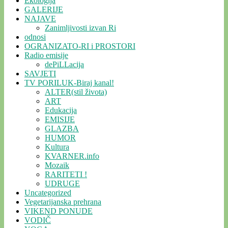
Ekologija
GALERIJE
NAJAVE
Zanimljivosti izvan Ri
odnosi
OGRANIZATO-RI i PROSTORI
Radio emisije
dePiLLacija
SAVJETI
TV PORILUK-Biraj kanal!
ALTER(stil života)
ART
Edukacija
EMISIJE
GLAZBA
HUMOR
Kultura
KVARNER.info
Mozaik
RARITETI !
UDRUGE
Uncategorized
Vegetarijanska prehrana
VIKEND PONUDE
VODIČ