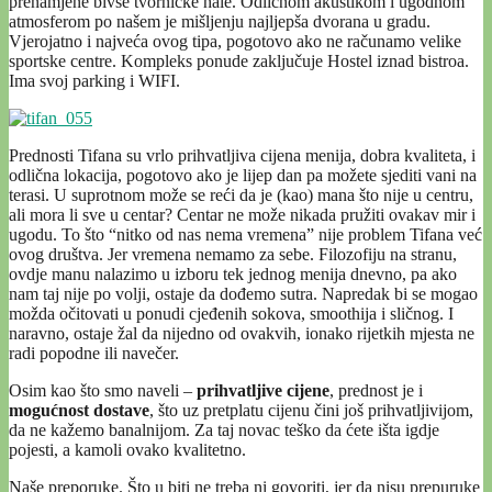
prenamjene bivše tvorničke hale. Odličnom akustikom i ugodnom
atmosferom po našem je mišljenju najljepša dvorana u gradu.
Vjerojatno i najveća ovog tipa, pogotovo ako ne računamo velike
sportske centre. Kompleks ponude zaključuje Hostel iznad bistroa.
Ima svoj parking i WIFI.
Prednosti Tifana su vrlo prihvatljiva cijena menija, dobra kvaliteta, i
odlična lokacija, pogotovo ako je lijep dan pa možete sjediti vani na
terasi. U suprotnom može se reći da je (kao) mana što nije u centru,
ali mora li sve u centar? Centar ne može nikada pružiti ovakav mir i
ugodu. To što “nitko od nas nema vremena” nije problem Tifana već
ovog društva. Jer vremena nemamo za sebe. Filozofiju na stranu,
ovdje manu nalazimo u izboru tek jednog menija dnevno, pa ako
nam taj nije po volji, ostaje da dođemo sutra. Napredak bi se mogao
možda očitovati u ponudi cjeđenih sokova, smoothija i sličnog. I
naravno, ostaje žal da nijedno od ovakvih, ionako rijetkih mjesta ne
radi popodne ili navečer.
Osim kao što smo naveli –
prihvatljive cijene
, prednost je i
mogućnost dostave
, što uz pretplatu cijenu čini još prihvatljivijom,
da ne kažemo banalnijom. Za taj novac teško da ćete išta igdje
pojesti, a kamoli ovako kvalitetno.
Naše preporuke. Što u biti ne treba ni govoriti, jer da nisu prepuruke