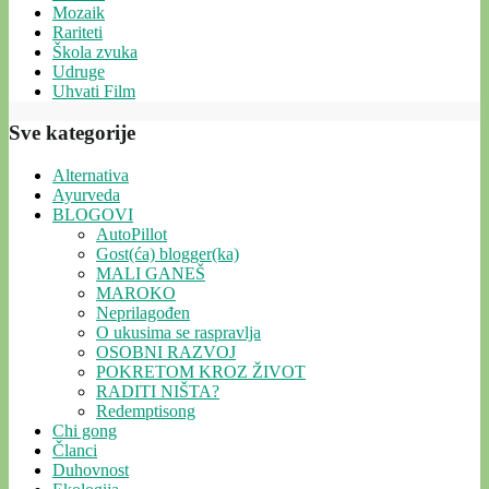
Mozaik
Rariteti
Škola zvuka
Udruge
Uhvati Film
Sve kategorije
Alternativa
Ayurveda
BLOGOVI
AutoPillot
Gost(ća) blogger(ka)
MALI GANEŠ
MAROKO
Neprilagođen
O ukusima se raspravlja
OSOBNI RAZVOJ
POKRETOM KROZ ŽIVOT
RADITI NIŠTA?
Redemptisong
Chi gong
Članci
Duhovnost