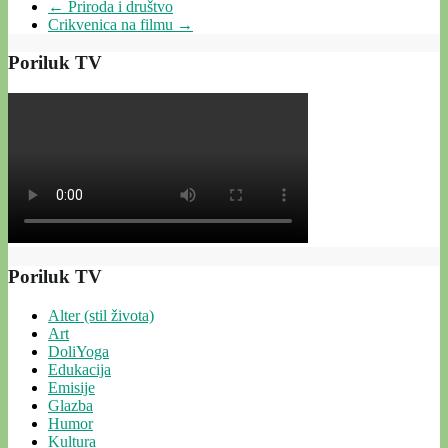
←
Priroda i društvo
Crikvenica na filmu
→
Poriluk TV
Poriluk TV
Alter (stil života)
Art
DoliYoga
Edukacija
Emisije
Glazba
Humor
Kultura