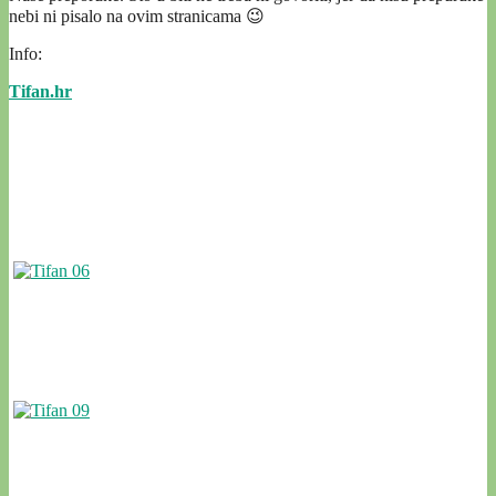
nebi ni pisalo na ovim stranicama 😉
Info:
Tifan.hr