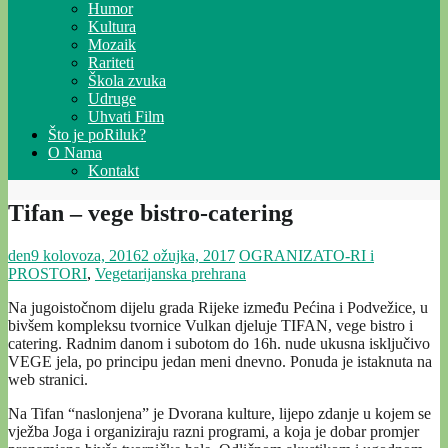
Humor
Kultura
Mozaik
Rariteti
Škola zvuka
Udruge
Uhvati Film
Što je poRiluk?
O Nama
Kontakt
Tifan – vege bistro-catering
den
9 kolovoza, 2016
2 ožujka, 2017
OGRANIZATO-RI i
PROSTORI
,
Vegetarijanska prehrana
Na jugoistočnom dijelu grada Rijeke između Pećina i Podvežice, u
bivšem kompleksu tvornice Vulkan djeluje TIFAN, vege bistro i
catering. Radnim danom i subotom do 16h. nude ukusna isključivo
VEGE jela, po principu jedan meni dnevno. Ponuda je istaknuta na
web stranici.
Na Tifan “naslonjena” je Dvorana kulture, lijepo zdanje u kojem se
vježba Joga i organiziraju razni programi, a koja je dobar promjer