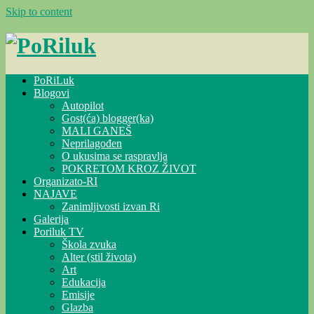
Skip to content
PoRiLuk
Blogovi
Autopilot
Gost(ća) blogger(ka)
MALI GANEŠ
Neprilagođen
O ukusima se raspravlja
POKRETOM KROZ ŽIVOT
Organizato-RI
NAJAVE
Zanimljivosti izvan Ri
Galerija
Poriluk TV
Škola zvuka
Alter (stil života)
Art
Edukacija
Emisije
Glazba