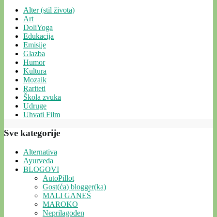
Alter (stil života)
Art
DoliYoga
Edukacija
Emisije
Glazba
Humor
Kultura
Mozaik
Rariteti
Škola zvuka
Udruge
Uhvati Film
Sve kategorije
Alternativa
Ayurveda
BLOGOVI
AutoPillot
Gost(ća) blogger(ka)
MALI GANEŠ
MAROKO
Neprilagođen