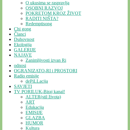
O ukusima se raspravlja
OSOBNI RAZVOJ
POKRETOM KROZ ŽIVOT
RADITI NIŠTA?
Redemptisong
Chi gong
Članci
Duhovnost
Ekologija
GALERIJE
NAJAVE
Zanimljivosti izvan Ri
odnosi
OGRANIZATO-RI i PROSTORI
Radio emisije
dePiLLacija
SAVJETI
TV PORILUK-Biraj kanal!
ALTER(stil života)
ART
Edukacija
EMISIJE
GLAZBA
HUMOR
Kultura