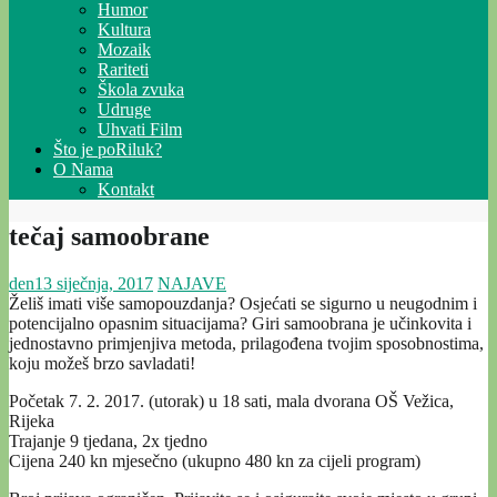
Humor
Kultura
Mozaik
Rariteti
Škola zvuka
Udruge
Uhvati Film
Što je poRiluk?
O Nama
Kontakt
tečaj samoobrane
den
13 siječnja, 2017
NAJAVE
Želiš imati više samopouzdanja? Osjećati se sigurno u neugodnim i
potencijalno opasnim situacijama? Giri samoobrana je učinkovita i
jednostavno primjenjiva metoda, prilagođena tvojim sposobnostima,
koju možeš brzo savladati!
Početak 7. 2. 2017. (utorak) u 18 sati, mala dvorana OŠ Vežica,
Rijeka
Trajanje 9 tjedana, 2x tjedno
Cijena 240 kn mjesečno (ukupno 480 kn za cijeli program)