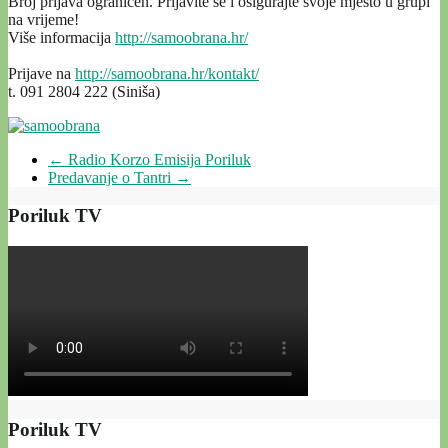
Broj prijava ograničen. Prijavite se i osigurajte svoje mjesto u grupi
na vrijeme!
Više informacija
http://samoobrana.hr/
Prijave na
http://samoobrana.hr/kontakt/
t. 091 2804 222 (Siniša)
←
Radio Korzo Emisija Poriluk
Predavanje o Tantri
→
Poriluk TV
Poriluk TV