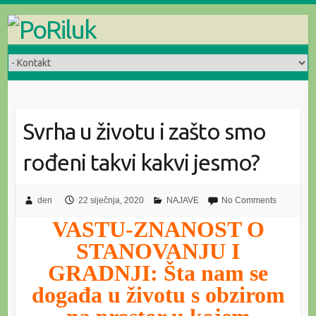
Skip
to
content
Svrha u životu i zašto smo
rođeni takvi kakvi jesmo?
den
22 siječnja, 2020
NAJAVE
No Comments
VASTU-ZNANOST O
STANOVANJU I
GRADNJI: Šta nam se
događa u životu s obzirom