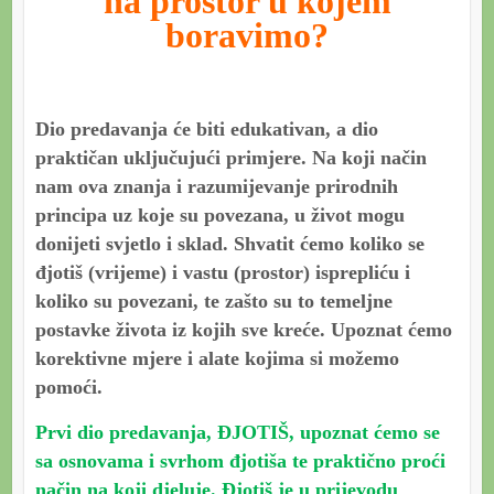
na prostor u kojem
boravimo?
Dio predavanja će biti edukativan, a dio
praktičan uključujući primjere. Na koji način
nam ova znanja i razumijevanje prirodnih
principa uz koje su povezana, u život mogu
donijeti svjetlo i sklad. Shvatit ćemo koliko se
đjotiš (vrijeme) i vastu (prostor) isprepliću i
koliko su povezani, te zašto su to temeljne
postavke života iz kojih sve kreće. Upoznat ćemo
korektivne mjere i alate kojima si možemo
pomoći.
Prvi dio predavanja, ĐJOTIŠ, upoznat ćemo se
sa osnovama i svrhom đjotiša te praktično proći
način na koji djeluje. Đjotiš je u prijevodu