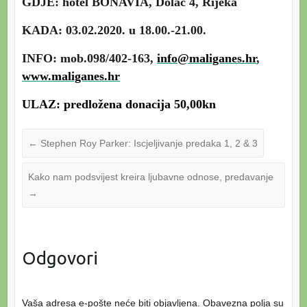
GDJE: hotel BONAVIA, Dolac 4, Rijeka
KADA: 03.02.2020. u 18.00.-21.00.
INFO: mob.098/402-163,
info@maliganes.hr
,
www.maliganes.hr
ULAZ: predložena donacija 50,00kn
←
Stephen Roy Parker: Iscjeljivanje predaka 1, 2 & 3
Kako nam podsvijest kreira ljubavne odnose, predavanje
→
Odgovori
Vaša adresa e-pošte neće biti objavljena.
Obavezna polja su