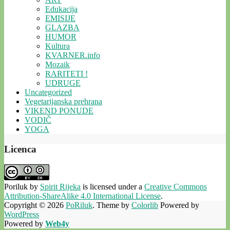
Edukacija
EMISIJE
GLAZBA
HUMOR
Kultura
KVARNER.info
Mozaik
RARITETI !
UDRUGE
Uncategorized
Vegetarijanska prehrana
VIKEND PONUDE
VODIČ
YOGA
Licenca
Poriluk
by
Spirit Rijeka
is licensed under a
Creative Commons
Attribution-ShareAlike 4.0 International License
.
Copyright © 2026
PoRiluk
. Theme by
Colorlib
Powered by
WordPress
Powered by
Web4y