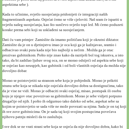
aspektima sebe ).
Kada to učinimo, svjetlo suosjećanja pridonijeti će integraciji naših
fragmentiranih aspekata. Osjećat ćemo se više cjeloviti. Naš sram će ispariti u
svjetlu našeg suosjećanja, kao što sunčevo svjetlo topi led. Mi ćemo poduzeti
korake prema sebi koji su usklađeni sa suosjećanjem.
Dati ću vam primjer: Zamislite da imamo političara koji je okrutni diktator.
Zamislite da je on u djetinjstvu imao je oca koji ga je kažnjavao, sramio i
odbacivao svaki puta kada nije bio najbolji u nečem . Možda ga je otac
prozivao gubitnikom. Pošto nije znao kako da razriješi bol tog iskustva, a isto
tako, da bi zadržao ljubav svog oca, on se morao odsijeći od aspekta sebe koji
se osjećao kao neuspjeh, kao gubitnik i od boli vlastitih osjećaja da možda nije
dovoljno dobar.
Morao se poistovjetiti sa stranom sebe koja je pobjednik. Morao je prikriti
stranu sebe koja se nikada nije osjećala dovoljno dobra sa dostignućima, tako
da je vise ne vidi. Morao je odbaciti svaki osjećaj, misao, postupak ili osobu
koju je njegov otac povezivao sa gubitnikom. Morao je sebe vidjeti potpuno
drugačije od njih. I pošto ih odgurnuo tako daleko od sebe, aspekat sebe sa
kojim se poistovjetio se sada više ne može povezati sa njima. Sada je on taj koji
ih sve zove gubitnicima. On je sada taj koji svojim postupcima povećava
njihovu patnju misleći da to zaslužuju.
I sve dok se ne vrati strani sebe koja se osjeća da nije dovoljno dobra, kako bi