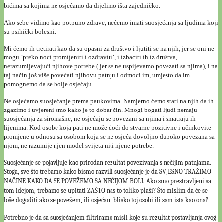
bićima sa kojima ne osjećamo da dijelimo išta zajedničko.
Ako sebe vidimo kao potpuno zdrave, nećemo imati suosjećanja sa ljudima koji
su psihički bolesni.
Mi ćemo ih tretirati kao da su opasni za društvo i ljutiti se na njih, jer se oni ne
mogu ‘preko noci promijeniti i ozdraviti’, i izbaciti ih iz društva,
nerazumijevajući njihove potrebe ( jer se ne uspijevamo povezati sa njima), i na
taj način još više povećati njihovu patnju i odmoci im, umjesto da im
pomognemo da se bolje osjećaju.
Ne osjećamo suosjećanje prema paukovima. Namjerno ćemo stati na njih da ih
zgazimo i uvjereni smo kako je to dobar čin. Mnogi bogati ljudi nemaju
suosjećanja za siromašne, ne osjećaju se povezani sa njima i smatraju ih
lijenima. Kod osobe koja pati ne može doći do stvarne pozitivne i učinkovite
promjene u odnosu sa osobom koja se ne osjeća dovoljno duboko povezana sa
njom, ne razumije njen model svijeta niti njene potrebe.
Suosjećanje se pojavljuje kao prirodan rezultat povezivanja s nečijim patnjama.
Stoga, sve što trebamo kako bismo razvili suosjećanje je da SVJESNO TRA
ŽIMO
NAČINE KAKO DA SE POVEŽEMO SA NEČIJOM BOLI. Ako smo prestravljeni sa
tom idejom, trebamo se upitati ZAŠTO nas to toliko pla
ši?
Što
mislim da će se
loše dogoditi ako se povežem, ili osjećam blisko toj osobi ili sam ista kao ona?
Potrebno je da sa suosjećanjem filtriramo misli koje su rezultat postavljanja ovog