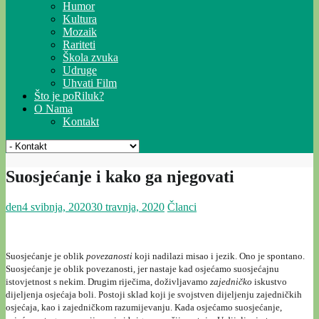
Humor
Kultura
Mozaik
Rariteti
Škola zvuka
Udruge
Uhvati Film
Što je poRiluk?
O Nama
Kontakt
Suosjećanje i kako ga njegovati
den
4 svibnja, 2020
30 travnja, 2020
Članci
Suosjećanje je oblik
povezanosti
koji nadilazi misao i jezik. Ono je spontano.
Suosjećanje je oblik povezanosti, jer nastaje kad osjećamo suosjećajnu
istovjetnost s nekim. Drugim riječima, doživljavamo
zajedničko
iskustvo
dijeljenja osjećaja boli. Postoji sklad koji je svojstven dijeljenju zajedničkih
osjećaja, kao i zajedničkom razumijevanju. Kada osjećamo suosjećanje,