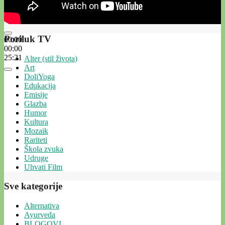
Poriluk TV
00:00
00:00
25:21
Alter (stil života)
Art
DoliYoga
Edukacija
Emisije
Glazba
Humor
Kultura
Mozaik
Rariteti
Škola zvuka
Udruge
Uhvati Film
Sve kategorije
Alternativa
Ayurveda
BLOGOVI