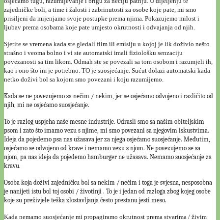
osjećamo tugu, razumijevanje i brigu za nečiju patnju. U dijeljenju te
zajedničke boli, a time i žalosti i zabrinutosti za osobe koje pate, mi smo
prisiljeni da mijenjamo svoje postupke prema njima. Pokazujemo milost i
ljubav prema osobama koje pate umjesto okrutnosti i odvajanja od njih.
Sjetite se vremena kada ste gledali film ili emisiju u kojoj je lik doživio nešto
strašno i veoma bolno i vi ste automatski imali fiziološku senzaciju
povezanosti sa tim likom. Odmah ste se povezali sa tom osobom i razumjeli ih,
kao i ono što im je potrebno. TO je suosjećanje. Sućut dolazi automatski kada
netko doživi bol sa kojom smo povezani i koju razumijemo.
Kada se ne povezujemo sa nečim / nekim, jer se osjećamo odvojeno i različito od
njih, mi ne osjećamo suosjećanje.
To je razlog uspjeha naše mesne industrije. Odrasli smo sa našim obiteljskim
psom i zato što imamo vezu s njime, mi smo povezani sa njegovim iskustvima.
Ideja da pojedemo psa nas užasava jer za njega osjećamo suosjećanje. Međutim,
osjećamo se odvojeno od krave i nemamo vezu s njom. Ne povezujemo se sa
njom, pa nas ideja da pojedemo hamburger ne užasava. Nemamo suosjećanje za
kravu.
Osoba koja doživi zajedničku bol sa nekim / nečim i toga je svjesna, nesposobna
je nanijeti istu bol toj osobi / životinji . To je i jedan od razloga zbog kojeg osobe
koje su preživjele teška zlostavljanja često prestanu jesti meso.
Kada nemamo suosjećanje mi propagiramo okrutnost prema stvarima / živim