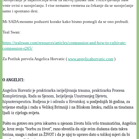
vrste ovisi o suosjećanju. I vise nemamo vremena za čekanje da se suosjećanje
samo i spontano desi.
Mi SADA moramo poduzeti korake kako bismo pomogli da se ono probudi.
Teal Swan:
https://tealswan.com/resources/articles/compassion-and-how-to-cultivate-
compassion-r265/
Za Poriluk prevela Angelica Horvatic (
www.angelicahorvatic.com
)
O ANGELICI:
Angelica Horvatic je prakticarka iscijeljivanja trauma, prakticarka Procesa
Kompletiranja, Rada sa Sjenom, Iscijeljenja Unutrasnjeg Djeteta,
hipnoterapeutica. Rodjena je i odrasla u Hrvatskoj.
u posljednjih 16 godina, za
vrijeme studija i rada u Velikoj Britaniji i na Bliskom Istoku, radila sa tisućama
ljudi iz cijeloga svijeta.
Pošto su gotovo sva prva iskustva u njenom životu bila vrlo traumatična, Angelica
je, kroz svoju “borbu za život”, rano shvatila da nije svim dušama data takva
brzina, snaga i radost za ŽIVOT i da je njoj to upravo dato u tolikoj mjeri da bi