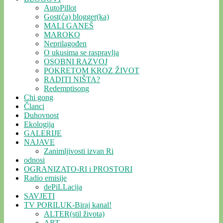
AutoPillot
Gost(ća) blogger(ka)
MALI GANEŠ
MAROKO
Neprilagođen
O ukusima se raspravlja
OSOBNI RAZVOJ
POKRETOM KROZ ŽIVOT
RADITI NIŠTA?
Redemptisong
Chi gong
Članci
Duhovnost
Ekologija
GALERIJE
NAJAVE
Zanimljivosti izvan Ri
odnosi
OGRANIZATO-RI i PROSTORI
Radio emisije
dePiLLacija
SAVJETI
TV PORILUK-Biraj kanal!
ALTER(stil života)
ART