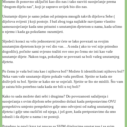
Moramo ih ponovno uključiti kao dio nas i tako razviti suosjećanje prema
“drugom dijelu nas”, koji je zapravo uvijek bio dio nas.
Unutarnje dijete je samo jedan od primjera mnogih takvih dijelova Sebe (
dijelova svijesti ) koji postoje. I baš zbog toga najlakše razvijamo vlastito
samosuosjećanje kada smo prisutni s unutarnjim djetetom u nama, kada učimo
o njemu i kada ga pokušamo
razumijeti.
Sljedeći koraci su vrlo jednostavni jer ćete se lako povezati sa svojim
unutarnjim djetetom koje je već dio vas… A onda ( ako to već nije prirodno
dogodilo), počnite sami svjesno tražiti sve ono po čemu ste isti kao vaše
unutarnje dijete. Nakon toga, pokušajte se povezati sa boli vašeg unutarnjeg
djeteta.
Po čemu je vaša bol ista kao i njihova bol? Možete li identificirati njihovu bol?
Neka vam vaše unutarnje dijete pokaže vašu prošlost. Sjetite se kada ste
doživjeli tu bol. Sjetite se kako ste se osjećali. Sjetite se što ste mislili. Što vam
je zaista bilo potrebno tada kada ste bili u toj boli?
Kako to sada možete dati sebi i drugima? Do povezanosti sažaljenja i
suosjećanja s ovim dijelom sebe prirodno dolazi kada pretpostavimo OVU
perspektivu umjesto perspektive gdje smo odvojeni od našeg unutarnjeg
djeteta i gdje smo različiti od njega, i još gore, kada pretpostavimo da smo
odrasli i da dijete u nama i ne postoji.
Potrebno je proći kroz taj proces sa SVIM dijelovima unutar nas ( sa svim