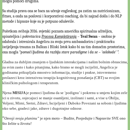
mogla pomoći drugima.
Sa studija prava ona se baca na učenje engleskog, pa zatim na nutricionizam,
fitnes, a onda na poslovni i korporativni coaching, da bi najzad došla i do NLP
metode i hipnoze koje su je potpuno oduševile.
Početkom svibnja 2016. svjetski poznata američka spiritualna učiteljica,
spisateljica i
pokretacica
Procesa Kompletiranja
–
Teal Swan
– osobno je
odabrala i istrenirala Angelicu za svoju prvu ambasadoricu i prakticarku
iscijeljenja trauma za Balkan i Bliski Istok kako bi na tim domaćim prostorima,
ona mogla
“pomoći ljudima da razbiju stare paradigme i da se – ‘oslobode’ ”.
Gladna za dubljim znanjem o ljudskim interakcijama i našim bolnim obrascima,
za svim zasto i kako pitanjima, kako bismo se mogli iscijeliti, Angelica je
godinama prikupljala mnostvo informacija, studije i prakse, istovremeno
prolazeci kroz intenzivnu terapiju kognitivnog ponašanja (CBT) sa svojim
kliničkim psihologom i terapeutom.
Njena
MISIJA
je pomoci ljudima da se ‘podignu’ i pokrenu u smjeru kojim zele
ici u zivotu, osjecajuci se manje osamljeni, izolirani i sami, a vise u Obilju,
Voljeni, Mirni, Sretni, Zdravi, Iscijeljeni i Duboko Povezani sa sobom i ljudima
oko sebe, gradeci jake, zdrave i dugotrajne odnose.
“
Osvoji svoju planinu”
je njen moto – Budite, Posjedujte i Napravite SVE ono
što želite u životu!