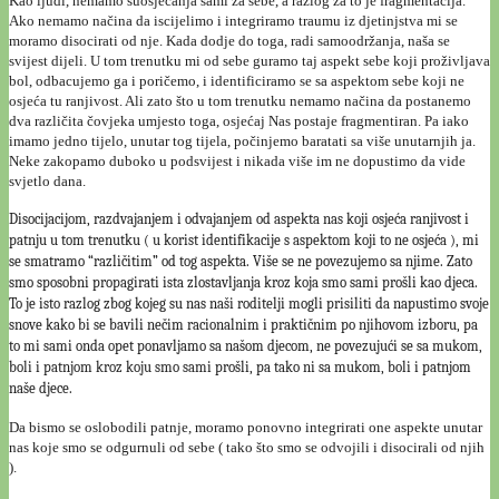
Kao ljudi, nemamo suosjećanja sami za sebe, a razlog za to je fragmentacija.
Ako nemamo načina da iscijelimo i integriramo traumu iz djetinjstva mi se
moramo disocirati od nje. Kada dodje do toga, radi samoodržanja, naša se
svijest dijeli. U tom trenutku mi od sebe guramo taj aspekt sebe koji proživljava
bol, odbacujemo ga i poričemo, i identificiramo se sa aspektom sebe koji ne
osjeća tu ranjivost. Ali zato što u tom trenutku nemamo načina da postanemo
dva različita čovjeka umjesto toga, osjećaj Nas postaje fragmentiran. Pa iako
imamo jedno tijelo, unutar tog tijela, počinjemo baratati sa više unutarnjih ja.
Neke zakopamo duboko u podsvijest i nikada više im ne dopustimo da vide
svjetlo dana.
Disocijacijom, razdvajanjem i odvajanjem od aspekta nas koji osjeća ranjivost i
patnju u tom trenutku ( u korist identifikacije s aspektom koji to ne osjeća ), mi
se smatramo “različitim” od tog aspekta. Više se ne povezujemo sa njime. Zato
smo sposobni propagirati ista zlostavljanja kroz koja smo sami prošli kao djeca.
To je isto razlog zbog kojeg su nas naši roditelji mogli prisiliti da napustimo svoje
snove kako bi se bavili nečim racionalnim i praktičnim po njihovom izboru, pa
to mi sami onda opet ponavljamo sa našom djecom, ne povezujući se sa
mukom,
boli i patnjom kroz koju smo sami
prošli, pa tako ni sa mukom, boli i patnjom
naše djece.
Da bismo se oslobodili patnje, moramo ponovno integrirati one aspekte unutar
nas koje smo se odgurnuli od sebe ( tako što smo se odvojili i disocirali od njih
).