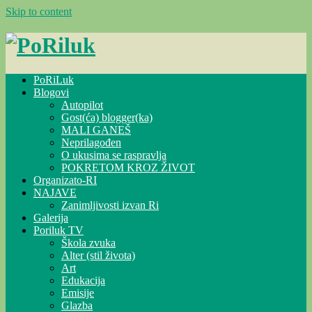
Skip to content
PoRiLuk
Blogovi
Autopilot
Gost(ća) blogger(ka)
MALI GANEŠ
Neprilagođen
O ukusima se raspravlja
POKRETOM KROZ ŽIVOT
Organizato-RI
NAJAVE
Zanimljivosti izvan Ri
Galerija
Poriluk TV
Škola zvuka
Alter (stil života)
Art
Edukacija
Emisije
Glazba