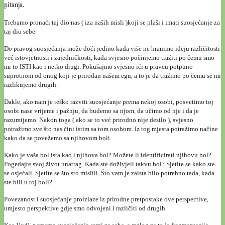
pitanja.
Trebamo pronaći taj dio nas ( iza naših misli )koji se
pla
ši i imati suosjećanje za
taj dio sebe.
Do pravog suosjećanja može doći jedino kada više ne hranimo ideju različitosti
već istovjetnosti i zajedničkosti, kada svjesno počinjemo tražiti po čemu smo
mi to ISTI kao i netko drugi. Pokušajmo svjesno ići u pravcu potpuno
suprotnom od onog koji je prirodan našem egu, a to je da tražimo po čemu se mi
razlikujemo drugih.
Dakle, ako nam je teško razviti suosjećanje prema nekoj osobi, posvetimo toj
osobi nase vrijeme i pažnju, da budemo sa njom, da učimo od nje i da je
razumijemo. Nakon toga ( ako se to već prirodno nije desilo ), svjesno
potražimo sve što nas čini istim sa tom osobom. Iz tog mjesta potražimo načine
kako da se povežemo sa njihovom boli.
Kako je vaša bol ista kao i njihova bol? Možete li identificirati njihovu bol?
Pogedajte svoj život unatrag. Kada ste doživjeli takvu bol? Sjetite se kako ste
se osjećali. Sjetite se što sto mislili. Što vam je zaista bilo potrebno tada, kada
ste bili u toj boli?
Povezanost i suosjećanje proizlaze iz prirodne pretpostake ove perspective,
umjesto perspektive gdje smo odvojeni i različiti od drugih.