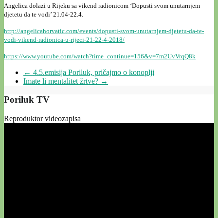
Angelica dolazi u Rijeku sa vikend radionicom ‘Dopusti svom unutarnjem
djetetu da te vodi’ 21.04-22.4.
http://angelicahorvatic.com/events/dopusti-svom-unutarnjem-djetetu-da-te-
vodi-vikend-radionica-u-rijeci-21-22-4-2018/
https://www.youtube.com/watch?time_continue=156&v=7m2UvVrqQ8k
←
4.5.emisija Poriluk, pričajmo o konoplji
Imate li mentalitet žrtve?
→
Poriluk TV
Reproduktor videozapisa