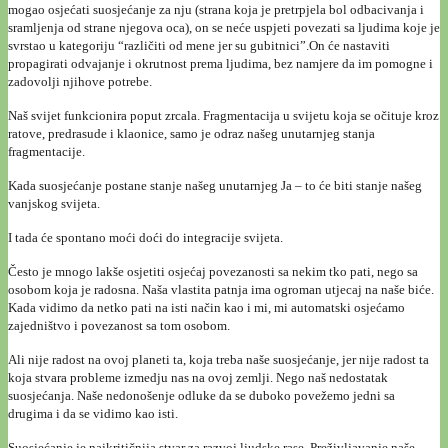
mogao osjećati suosjećanje za nju (strana koja je pretrpjela bol odbacivanja i
sramljenja od strane njegova oca), on se neće uspjeti povezati sa ljudima koje je
svrstao u kategoriju “različiti od mene jer su gubitnici”.On će nastaviti
propagirati odvajanje i okrutnost prema ljudima, bez namjere da im pomogne i
zadovolji njihove potrebe.
Naš svijet funkcionira poput zrcala. Fragmentacija u svijetu koja se očituje kroz
ratove, predrasude i klaonice, samo je odraz našeg unutarnjeg stanja
fragmentacije.
Kada suosjećanje postane stanje našeg unutarnjeg Ja – to će biti stanje našeg
vanjskog svijeta.
I tada će spontano moći doći do integracije svijeta.
Često je mnogo lakše osjetiti osjećaj povezanosti sa nekim tko pati, nego sa
osobom koja je radosna. Naša vlastita patnja ima ogroman utjecaj na naše biće.
Kada vidimo da netko pati na isti način kao i mi, mi automatski osjećamo
zajedništvo i povezanost sa tom osobom.
Ali nije radost na ovoj planeti ta, koja treba naše suosjećanje, jer nije radost ta
koja stvara probleme izmedju nas na ovoj zemlji. Nego naš nedostatak
suosjećanja. Naše nedonošenje odluke da se duboko povežemo jedni sa
drugima i da se vidimo kao isti.
Suosjećanje je najkritičnija stvar za razvoj ljudske rase. Preživljavanje naše