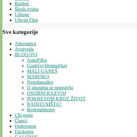
Rariteti
Škola zvuka
Udruge
Uhvati Film
Sve kategorije
Alternativa
Ayurveda
BLOGOVI
AutoPillot
Gost(ća) blogger(ka)
MALI GANEŠ
MAROKO
Neprilagođen
O ukusima se raspravlja
OSOBNI RAZVOJ
POKRETOM KROZ ŽIVOT
RADITI NIŠTA?
Redemptisong
Chi gong
Članci
Duhovnost
Ekologija