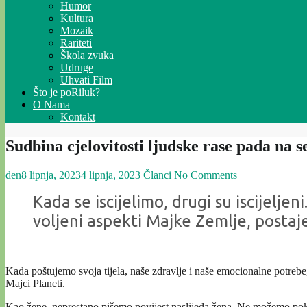
Humor
Kultura
Mozaik
Rariteti
Škola zvuka
Udruge
Uhvati Film
Što je poRiluk?
O Nama
Kontakt
Sudbina cjelovitosti ljudske rase pada na se
den
8 lipnja, 2023
4 lipnja, 2023
Članci
No Comments
Kada se iscijelimo, drugi su iscijel
voljeni aspekti Majke Zemlje, postaj
Kada poštujemo svoja tijela, naše zdravlje i naše emocionalne potrebe
Majci Planeti.
Kao žene, neprestano pišemo povijest naslijeđa žena. Ne možemo pokazat