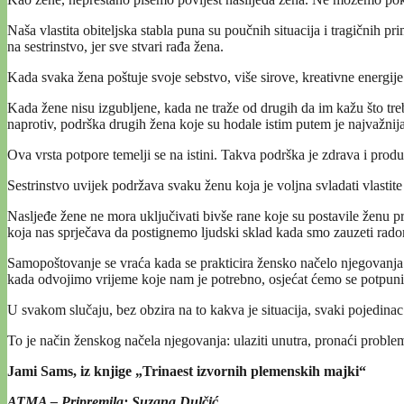
Naša vlastita obiteljska stabla puna su poučnih situacija i tragičnih pri
na sestrinstvo, jer sve stvari rađa žena.
Kada svaka žena poštuje svoje sebstvo, više sirove, kreativne energije 
Kada žene nisu izgubljene, kada ne traže od drugih da im kažu što trebaj
naprotiv, podrška drugih žena koje su hodale istim putem je najvažnija
Ova vrsta potpore temelji se na istini. Takva podrška je zdrava i prod
Sestrinstvo uvijek podržava svaku ženu koja je voljna svladati vlastite
Nasljeđe žene ne mora uključivati ​​bivše rane koje su postavile ženu 
koja nas sprječava da postignemo ljudski sklad kada smo zauzeti rad
Samopoštovanje se vraća kada se prakticira žensko načelo njegovanja 
kada odvojimo vrijeme koje nam je potrebno, osjećat ćemo se potpun
U svakom slučaju, bez obzira na to kakva je situacija, svaki pojedinac
To je način ženskog načela njegovanja: ulaziti unutra, pronaći problem
Jami Sams, iz knjige „Trinaest izvornih plemenskih majki“
ATMA – Pripremila: Suzana Dulčić