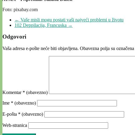
Foto: pixabay.com
←
Vaše misli mogu postati vaši najveći problemi u životu
102 Deppilacija, Francuska
→
Odgovori
Vaša adresa e-pošte neće biti objavljena.
Obavezna polja su označena
Komentar
* (obavezno)
Ime
* (obavezno)
E-pošta
* (obavezno)
Web-stranica