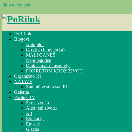
Skip to content
PoRiLuk
Blogovi
Autopilot
Gost(ća) blogger(ka)
MALI GANEŠ
Neprilagođen
O ukusima se raspravlja
POKRETOM KROZ ŽIVOT
Organizato-RI
NAJAVE
Zanimljivosti izvan Ri
Galerija
Poriluk TV
Škola zvuka
Alter (stil života)
Art
Edukacija
Emisije
Glazba