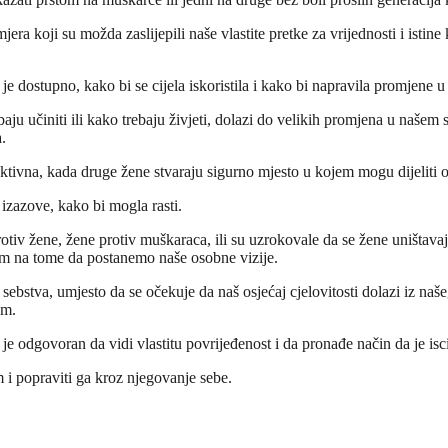
mjera koji su možda zaslijepili naše vlastite pretke za vrijednosti i istin
je dostupno, kako bi se cijela iskoristila i kako bi napravila promjene 
u učiniti ili kako trebaju živjeti, dolazi do velikih promjena u našem svi
.
uktivna, kada druge žene stvaraju sigurno mjesto u kojem mogu dijeliti o
 izazove, kako bi mogla rasti.
protiv žene, žene protiv muškaraca, ili su uzrokovale da se žene uništa
om na tome da postanemo naše osobne vizije.
sebstva, umjesto da se očekuje da naš osjećaj cjelovitosti dolazi iz n
im.
 je odgovoran da vidi vlastitu povrijeđenost i da pronađe način da je is
 i popraviti ga kroz njegovanje sebe.