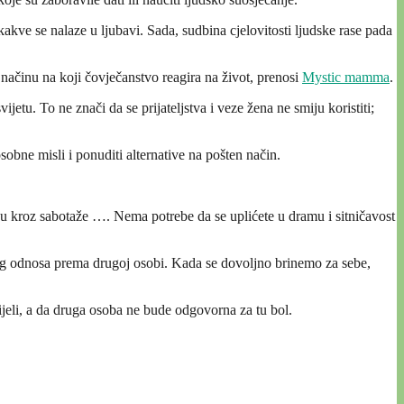
e kakve se nalaze u ljubavi. Sada, sudbina cjelovitosti ljudske rase pada
u načinu na koji čovječanstvo reagira na život, prenosi
Mystic mamma
.
jetu. To ne znači da se prijateljstva i veze žena ne smiju koristiti;
sobne misli i ponuditi alternative na pošten način.
vaju kroz sabotaže …. Nema potrebe da se uplićete u dramu i sitničavost
ašeg odnosa prema drugoj osobi. Kada se dovoljno brinemo za sebe,
cijeli, a da druga osoba ne bude odgovorna za tu bol.