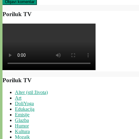
Poriluk TV
Poriluk TV
Alter (stil života)
Art
DoliYoga
Edukacija
Emisije
Glazba
Humor
Kultura
Mozaik