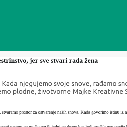
strinstvo, jer sve stvari rađa žena
jeni. Kada njegujemo svoje snove, rađamo
emo plodne, životvorne Majke Kreativne S
, stvaramo prostor za ostvarenje naših snova. Kada govorimo istinu iz na
i prstom na muškarce ili jedni na druge bez boli prošlih generacija koj