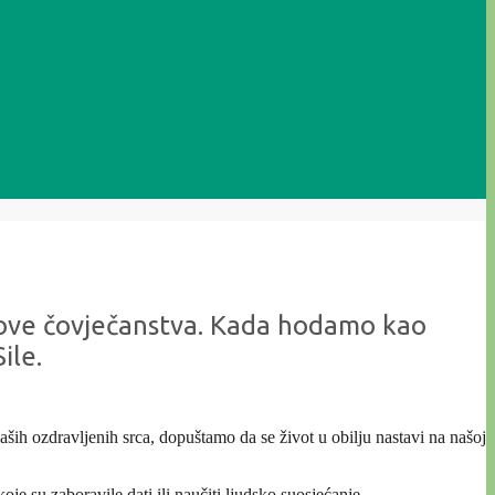
 snove čovječanstva. Kada hodamo kao
ile.
ših ozdravljenih srca, dopuštamo da se život u obilju nastavi na našoj
e su zaboravile dati ili naučiti ljudsko suosjećanje.