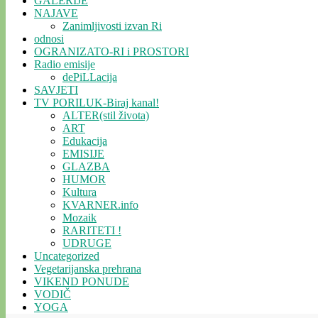
GALERIJE
NAJAVE
Zanimljivosti izvan Ri
odnosi
OGRANIZATO-RI i PROSTORI
Radio emisije
dePiLLacija
SAVJETI
TV PORILUK-Biraj kanal!
ALTER(stil života)
ART
Edukacija
EMISIJE
GLAZBA
HUMOR
Kultura
KVARNER.info
Mozaik
RARITETI !
UDRUGE
Uncategorized
Vegetarijanska prehrana
VIKEND PONUDE
VODIČ
YOGA