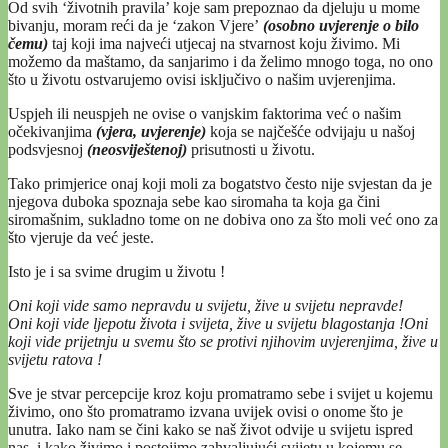
Od svih ‘životnih pravila’ koje sam prepoznao da djeluju u mome
bivanju, moram reći da je ‘zakon Vjere’
(osobno uvjerenje o bilo
čemu)
taj koji ima najveći utjecaj na stvarnost koju živimo. Mi
možemo da maštamo, da sanjarimo i da želimo mnogo toga, no ono
što u životu ostvarujemo ovisi isključivo o našim uvjerenjima.
Uspjeh ili neuspjeh ne ovise o vanjskim faktorima već o našim
očekivanjima
(vjera, uvjerenje)
koja se najčešće odvijaju u našoj
podsvjesnoj
(neosviještenoj)
prisutnosti u životu.
Tako primjerice onaj koji moli za bogatstvo često nije svjestan da je
njegova duboka spoznaja sebe kao siromaha ta koja ga čini
siromašnim, sukladno tome on ne dobiva ono za što moli već ono za
što vjeruje da već jeste.
Isto je i sa svime drugim u životu !
Oni koji vide samo nepravdu u svijetu, žive u svijetu nepravde!
Oni koji vide ljepotu života i svijeta, žive u svijetu blagostanja !
Oni
koji vide prijetnju u svemu što se protivi njihovim uvjerenjima, žive u
svijetu ratova !
Sve je stvar percepcije kroz koju promatramo sebe i svijet u kojemu
živimo, ono što promatramo izvana uvijek ovisi o onome što je
unutra. Iako nam se čini kako se naš život odvije u svijetu ispred
nas, i kako živimo i postojimo zahvaljujući svijetu u kojemu se