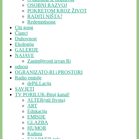
OSOBNI RAZVOJ
POKRETOM KROZ ŽIVOT
RADITI NIŠTA?
Redemptisong
Chi gong
Članci
Duhovnost
Ekologija
GALERIJE
NAJAVE
Zanimljivosti izvan Ri
odnosi
OGRANIZATO-RI i PROSTORI
Radio emisije
dePiLLacija
SAVJETI
TV PORILUK-Biraj kanal!
ALTER(stil života)
ART
Edukacija
EMISIJE
GLAZBA
HUMOR
Kultura