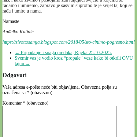
rađamo i umiremo, zapravo je sasvim suprotno te je svijet taj koji se
rađa i umire u nama.
Namaste
Anđelko Katinić
https://zivottosamja.blogspot.com/2018/05/sto-cinimo-pogresno.html
←
Pripadanje i snaga predaka, Rijeka 25.10.2025.
Svemir vas je vodio kroz “propale” veze kako bi otkrili OVU
tajnu
→
Odgovori
Vaša adresa e-pošte neće biti objavljena.
Obavezna polja su
označena sa
* (obavezno)
Komentar
* (obavezno)