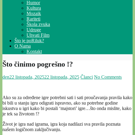
Humor
Kultura
Mozaik
Rariteti
Škola zvuka
Udruge
Uhvati Film
Što je poRiluk?
O Nama
Kontakt
Što činimo pogrešno !?
den
22 listopada, 2025
22 listopada, 2025
Članci
No Comments
Ako su za određene igre potrebni sati i sati proučavanja pravila kako
bi bili u stanju igru odigrati ispravno, ako su potrebne godine
iskustva u igri kako bi postali ‘majstori’ igre…što onda mislite, kako
je tek sa životom !?
Život je igra nad igrama, igra koja nadilazi sva pravila poznata
našem logičnom zaključivanju.