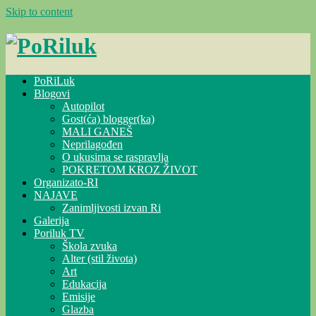
Skip to content
PoRiLuk
Blogovi
Autopilot
Gost(ća) blogger(ka)
MALI GANEŠ
Neprilagođen
O ukusima se raspravlja
POKRETOM KROZ ŽIVOT
Organizato-RI
NAJAVE
Zanimljivosti izvan Ri
Galerija
Poriluk TV
Škola zvuka
Alter (stil života)
Art
Edukacija
Emisije
Glazba