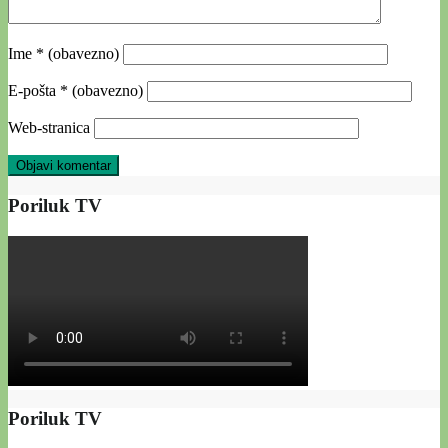
Ime
* (obavezno)
E-pošta
* (obavezno)
Web-stranica
Poriluk TV
Poriluk TV