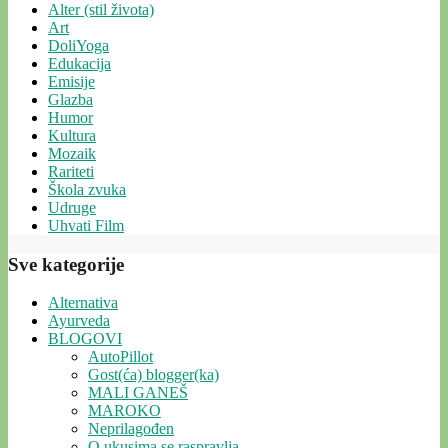
Alter (stil života)
Art
DoliYoga
Edukacija
Emisije
Glazba
Humor
Kultura
Mozaik
Rariteti
Škola zvuka
Udruge
Uhvati Film
Sve kategorije
Alternativa
Ayurveda
BLOGOVI
AutoPillot
Gost(ća) blogger(ka)
MALI GANEŠ
MAROKO
Neprilagođen
O ukusima se raspravlja