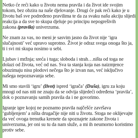
Netko će reći kako u životu nema pravila i da život ide svojim
tokom, bez obzira na naše djelovanje. Drugi će pak reći kako je u
životu baš sve podređeno pravilima te da za svaku našu akciju slijedi
reakcija a da sve to skupa djeluje po principu nepogrešivih
zakona
(pravila)
univerzuma.
Ne znam za vas, no meni je sasvim jasno da život nije ‘igra
slučajnosti’ već upravo suprotno. Život je odraz svega onoga što ja,
ti i svi mi skupa nosimo u sebi.
Ljubav i mržnja; sreća i tuga; sloboda i strah…ništa od toga ne
dolazi od života, već od nas. Sva ta stanja koja nas naizmjence
obuzimaju nisu plodovi nečega što je izvan nas, već isključivo
našega nepoznavanja sebe.
Mi smo stavili ‘igru’
(život)
ispred ‘igrača’
(Duša)
, igru za koju
mnogi od nas niti ne znaju da se odvija slijedeći određena ‘pravila’,
dok o poznavanju samih pravila da i ne govorimo.
Igranje igre kojoj ne poznamo pravila najčešće završava
‘gubljenjem’ a ništa drugačije nije niti u životu. Stoga ne oklijevajte
da već ovoga trenutka krenete da spoznajete zakone života i
univerzuma, jer oni su tu da nam služe, a mi ih neumorno koristimo
protiv sebe.