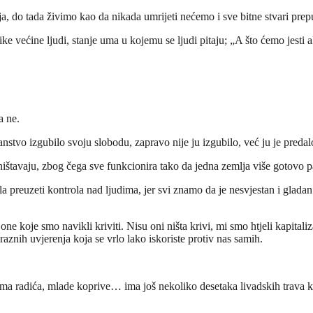
, do tada živimo kao da nikada umrijeti nećemo i sve bitne stvari prep
ke većine ljudi, stanje uma u kojemu se ljudi pitaju; „A što ćemo jesti a
a ne.
anstvo izgubilo svoju slobodu, zapravo nije ju izgubilo, već ju je predal
ištavaju, zbog čega sve funkcionira tako da jedna zemlja više gotovo pa
 preuzeti kontrola nad ljudima, jer svi znamo da je nesvjestan i gladan
 one koje smo navikli kriviti. Nisu oni ništa krivi, mi smo htjeli kapita
aznih uvjerenja koja se vrlo lako iskoriste protiv nas samih.
ima radića, mlade koprive… ima još nekoliko desetaka livadskih trava ko