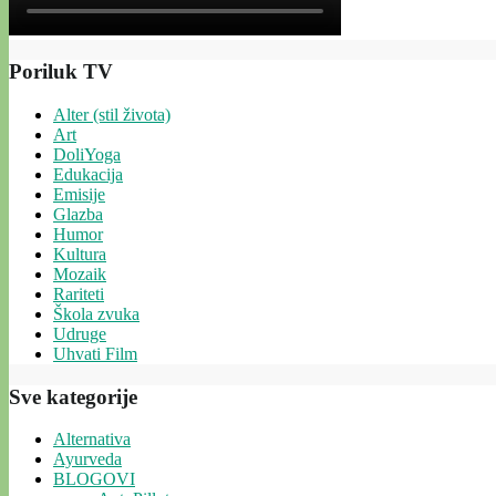
Poriluk TV
Alter (stil života)
Art
DoliYoga
Edukacija
Emisije
Glazba
Humor
Kultura
Mozaik
Rariteti
Škola zvuka
Udruge
Uhvati Film
Sve kategorije
Alternativa
Ayurveda
BLOGOVI