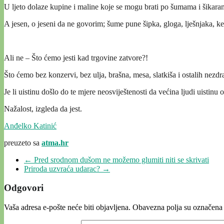
U ljeto dolaze kupine i maline koje se mogu brati po šumama i šikaram
A jesen, o jeseni da ne govorim; šume pune šipka, gloga, lješnjaka, ke
Ali ne – Što ćemo jesti kad trgovine zatvore?!
Što ćemo bez konzervi, bez ulja, brašna, mesa, slatkiša i ostalih nez
Je li uistinu došlo do te mjere neosviještenosti da većina ljudi uistinu
Nažalost, izgleda da jest.
Anđelko Katinić
preuzeto sa
atma.hr
←
Pred srodnom dušom ne možemo glumiti niti se skrivati
Priroda uzvraća udarac?
→
Odgovori
Vaša adresa e-pošte neće biti objavljena.
Obavezna polja su označena