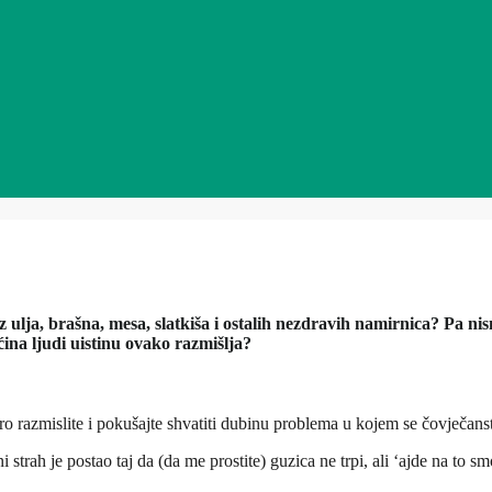
ez ulja, brašna, mesa, slatkiša i ostalih nezdravih namirnica? Pa
ećina ljudi uistinu ovako razmišlja?
ro razmislite i pokušajte shvatiti dubinu problema u kojem se čovječans
strah je postao taj da (da me prostite) guzica ne trpi, ali ‘ajde na to sm