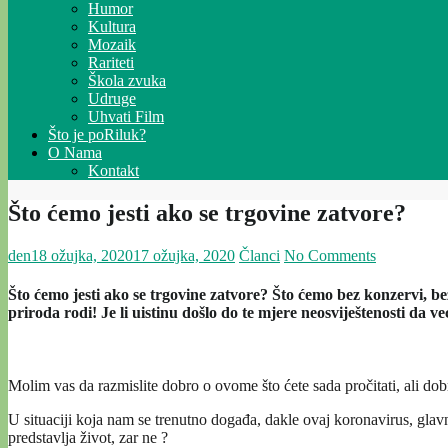
Humor
Kultura
Mozaik
Rariteti
Škola zvuka
Udruge
Uhvati Film
Što je poRiluk?
O Nama
Kontakt
Što ćemo jesti ako se trgovine zatvore?
den
18 ožujka, 2020
17 ožujka, 2020
Članci
No Comments
Što ćemo jesti ako se trgovine zatvore? Što ćemo bez konzervi, b
priroda rodi! Je li uistinu došlo do te mjere neosviještenosti da v
Molim vas da razmislite dobro o ovome što ćete sada pročitati, ali dob
U situaciji koja nam se trenutno događa, dakle ovaj koronavirus, glavni 
predstavlja život, zar ne ?