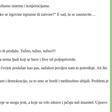
uštamo sistemu i korporacijama.
ko se trgovine isprazne ili zatvore?“ E sad, tu se zaustavite…
o ili prodalo. Tužno, tužno, tužno!!!
 nema ljudi koji se bave i žive od poljoprivrede.
 čovjek poslušan kao pas, nažalost povijest nam to potvrđuje. Ali što
lizam i demokraciju, za to smo se borili i međusobno ubijali. Problem je
je se mogu jesti, a koje su vrlo zdrave i jačaju naš imunitet. Upravo