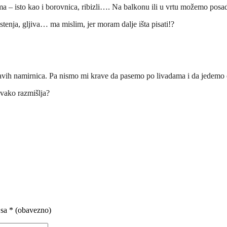
a – isto kao i borovnica, ribizli…. Na balkonu ili u vrtu možemo posad
stenja, gljiva… ma mislim, jer moram dalje išta pisati!?
dravih namirnica. Pa nismo mi krave da pasemo po livadama i da jedemo 
 ovako razmišlja?
 sa
* (obavezno)