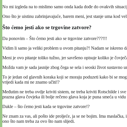
No mi izgleda na to mislimo samo onda kada dođe do ovakvih situacija
Ono što je uistinu zabrinjavajuće, barem meni, jest stanje uma kod veli
Što ćemo jesti ako se trgovine zatvore?
Da ponovim – Što ćemo jesti ako se trgovine zatvore???!!!
Vidim li samo ja veliki problem u ovom pitanju?! Nadam se iskreno d
Meni je ovo pitanje toliko tužno, jer savršeno opisuje koliko je čovječ
Možda vam je sada jasnije zbog čega se sela i seoski život sustavno un
To je jedan od glavnih koraka koji se moraju poduzeti kako bi se mogla
vrijedi kada mi ne znamo učiti!?
Međutim ne treba ovdje kriviti sistem, ne treba kriviti Rotschilde i sve
prazna glava čovjeka ili bolje rečeno glava koja je puna smeća u vidu r
Dakle – što ćemo jesti kada se trgovine zatvore!?
Ne znam za vas, ali pošto ide proljeće, ja se ne bojim. Ima maslačka, 
ono što nam treba za ovo što nam slijedi.