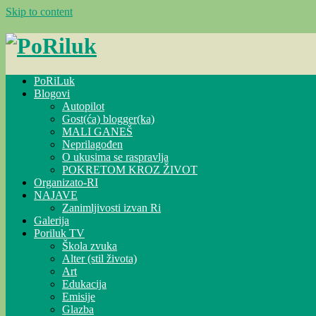
Skip to content
PoRiLuk
Blogovi
Autopilot
Gost(ća) blogger(ka)
MALI GANEŠ
Neprilagođen
O ukusima se raspravlja
POKRETOM KROZ ŽIVOT
Organizato-RI
NAJAVE
Zanimljivosti izvan Ri
Galerija
Poriluk TV
Škola zvuka
Alter (stil života)
Art
Edukacija
Emisije
Glazba