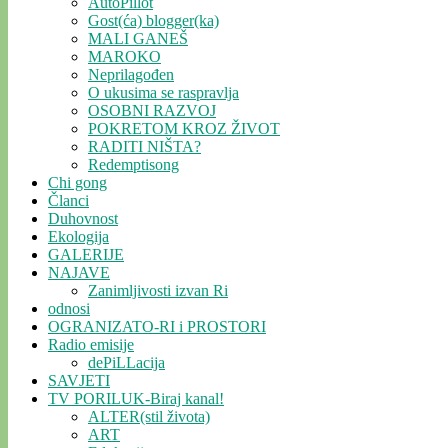
AutoPillot
Gost(ća) blogger(ka)
MALI GANEŠ
MAROKO
Neprilagođen
O ukusima se raspravlja
OSOBNI RAZVOJ
POKRETOM KROZ ŽIVOT
RADITI NIŠTA?
Redemptisong
Chi gong
Članci
Duhovnost
Ekologija
GALERIJE
NAJAVE
Zanimljivosti izvan Ri
odnosi
OGRANIZATO-RI i PROSTORI
Radio emisije
dePiLLacija
SAVJETI
TV PORILUK-Biraj kanal!
ALTER(stil života)
ART