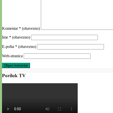
Komentar
* (obavezno)
Ime
* (obavezno)
E-pošta
* (obavezno)
Web-stranica
Poriluk TV