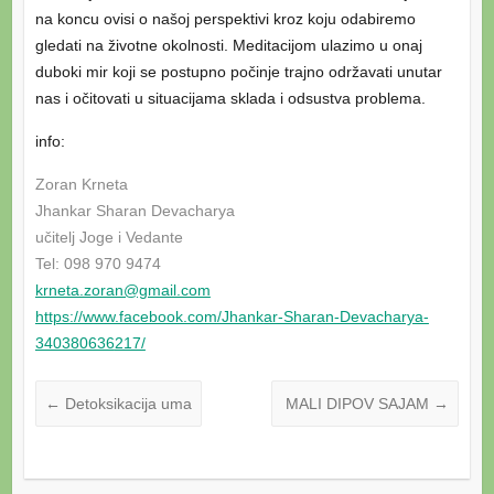
na koncu ovisi o našoj perspektivi kroz koju odabiremo
gledati na životne okolnosti. Meditacijom ulazimo u onaj
duboki mir koji se postupno počinje trajno održavati unutar
nas i očitovati u situacijama sklada i odsustva problema.
info:
Zoran Krneta
Jhankar Sharan Devacharya
učitelj Joge i Vedante
Tel: 098 970 9474
krneta.zoran@gmail.com
https://www.facebook.com/Jhank
ar-Sharan-Devacharya-
340380636
217/
←
Detoksikacija uma
MALI DIPOV SAJAM
→