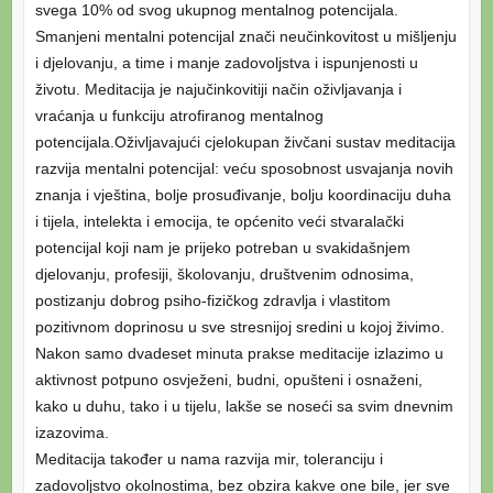
svega 10% od svog ukupnog mentalnog potencijala.
Smanjeni mentalni potencijal znači neučinkovitost u mišljenju
i djelovanju, a time i manje zadovoljstva i ispunjenosti u
životu. Meditacija je najučinkovitiji način oživljavanja i
vraćanja u funkciju atrofiranog mentalnog
potencijala.
Oživljavajući cjelokupan živčani sustav meditacija
razvija mentalni potencijal: veću sposobnost usvajanja novih
znanja i vještina, bolje prosuđivanje, bolju koordinaciju duha
i tijela, intelekta i emocija, te općenito veći stvaralački
potencijal koji nam je prijeko potreban u svakidašnjem
djelovanju, profesiji, školovanju, društvenim odnosima,
postizanju dobrog psiho-fizičkog zdravlja i vlastitom
pozitivnom doprinosu u sve stresnijoj sredini u kojoj živimo.
Nakon samo dvadeset minuta prakse meditacije izlazimo u
aktivnost potpuno osvježeni, budni, opušteni i osnaženi,
kako u duhu, tako i u tijelu, lakše se noseći sa svim dnevnim
izazovima.
Meditacija također u nama razvija mir, toleranciju i
zadovoljstvo okolnostima, bez obzira kakve one bile, jer sve