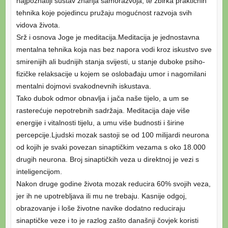
najpoznatiji sustav znanja samorazvoja, te zbirka praktičnih
tehnika koje pojedincu pružaju mogućnost razvoja svih
vidova života.
Srž i osnova Joge je meditacija.Meditacija je jednostavna
mentalna tehnika koja nas bez napora vodi kroz iskustvo sve
smirenijih ali budnijih stanja svijesti, u stanje duboke psiho-
fizičke relaksacije u kojem se oslobađaju umor i nagomilani
mentalni dojmovi svakodnevnih iskustava.
Tako dubok odmor obnavlja i jača naše tijelo, a um se
rasterećuje nepotrebnih sadržaja. Meditacija daje više
energije i vitalnosti tijelu, a umu više budnosti i širine
percepcije.Ljudski mo
zak sastoji se od 100 milijardi neurona
od kojih je svaki povezan sinaptičkim vezama s oko 18.000
drugih neurona. Broj sinaptičkih veza u direktnoj je vezi s
inteligencijom.
Nakon druge godine života mozak reducira 60% svojih veza,
jer ih ne upotrebljava ili mu ne trebaju. Kasnije odgoj,
obrazovanje i loše životne navike dodatno reduciraju
sinaptičke veze i to je razlog zašto današnji čovjek koristi