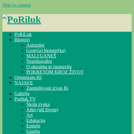
Skip to content
PoRiLuk
Blogovi
Autopilot
Gost(ća) blogger(ka)
MALI GANEŠ
Neprilagođen
O ukusima se raspravlja
POKRETOM KROZ ŽIVOT
Organizato-RI
NAJAVE
Zanimljivosti izvan Ri
Galerija
Poriluk TV
Škola zvuka
Alter (stil života)
Art
Edukacija
Emisije
Glazba