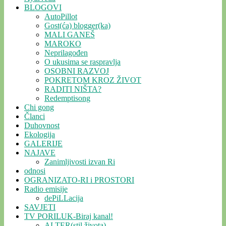
BLOGOVI
AutoPillot
Gost(ća) blogger(ka)
MALI GANEŠ
MAROKO
Neprilagođen
O ukusima se raspravlja
OSOBNI RAZVOJ
POKRETOM KROZ ŽIVOT
RADITI NIŠTA?
Redemptisong
Chi gong
Članci
Duhovnost
Ekologija
GALERIJE
NAJAVE
Zanimljivosti izvan Ri
odnosi
OGRANIZATO-RI i PROSTORI
Radio emisije
dePiLLacija
SAVJETI
TV PORILUK-Biraj kanal!
ALTER(stil života)