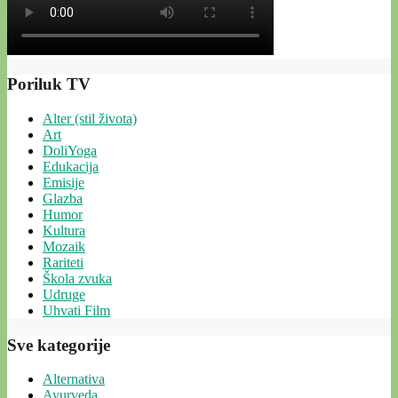
Poriluk TV
Alter (stil života)
Art
DoliYoga
Edukacija
Emisije
Glazba
Humor
Kultura
Mozaik
Rariteti
Škola zvuka
Udruge
Uhvati Film
Sve kategorije
Alternativa
Ayurveda