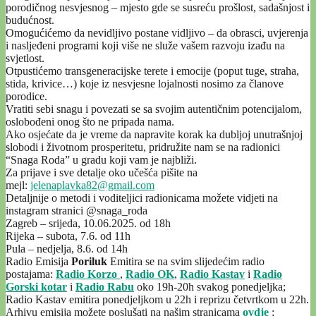
porodičnog nesvjesnog – mjesto gde se susreću prošlost, sadašnjost i
budućnost.
Omogućićemo da nevidljivo postane vidljivo – da obrasci, uvjerenja
i nasljeđeni programi koji više ne služe vašem razvoju izađu na
svjetlost.
Otpustićemo transgeneracijske terete i emocije (poput tuge, straha,
stida, krivice…) koje iz nesvjesne lojalnosti nosimo za članove
porodice.
Vratiti sebi snagu i povezati se sa svojim autentičnim potencijalom,
oslobođeni onog što ne pripada nama.
Ako osjećate da je vreme da napravite korak ka dubljoj unutrašnjoj
slobodi i životnom prosperitetu, pridružite nam se na radionici
“Snaga Roda” u gradu koji vam je najbliži.
Za prijave i sve detalje oko učešća pišite na
mejl:
jelenaplavka82@gmail.com
Detaljnije o metodi i voditeljici radionicama možete vidjeti na
instagram stranici @snaga_roda
Zagreb – srijeda, 10.06.2025. od 18h
Rijeka – subota, 7.6. od 11h
Pula – nedjelja, 8.6. od 14h
Radio Emisija
Poriluk
Emitira se na svim slijedećim radio
postajama:
Radio Korzo
,
Radio OK
,
Radio Kastav
i
Radio
Gorski kotar
i
Radio Rabu
oko 19h-20h svakog ponedjeljka;
Radio Kastav emitira ponedjeljkom u 22h i reprizu četvrtkom u 22h.
Arhivu emisija možete poslušati na našim stranicama
ovdje
;