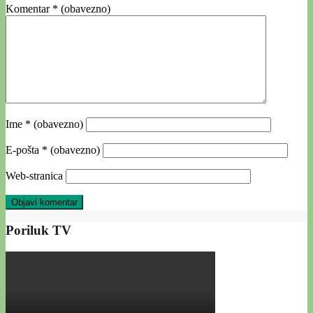
Komentar
* (obavezno)
Ime
* (obavezno)
E-pošta
* (obavezno)
Web-stranica
Poriluk TV