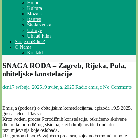
Humor
Kultura
Mozaik
Rariteti
Škola zvuka
Udruge
Uhvati Film
Što je poRiluk?
O Nama
Kontakt
SNAGA RODA – Zagreb, Rijeka, Pula,
obiteljske konstelacije
den
17 svibnja, 2025
19 svibnja, 2025
Radio emisije
No Comments
Emisija (podcast) o obiteljskim konstelacijama, epizoda 19.5.2025.
gošća Jelena Plavšić.
Kroz vođeni proces Porodičnih konstelacija, otkrićemo skrivene
dinamike porodičnog sistema, steći dublje uvide i doći do
razumijevanja koje oslobađa.
U sigurnom i podržavajućem prostoru, zajedno ćemo ući u polje