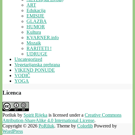
ART
Edukacija
EMISIJE
GLAZBA
HUMOR
Kultura
KVARNER.info
Mozaik
RARITETI !
UDRUGE
Uncategorized
Vegetarijanska prehrana
VIKEND PONUDE
VODIČ
YOGA
Licenca
Poriluk
by
Spirit Rijeka
is licensed under a
Creative Commons
Attribution-ShareAlike 4.0 International License
.
Copyright © 2026
PoRiluk
. Theme by
Colorlib
Powered by
WordPress