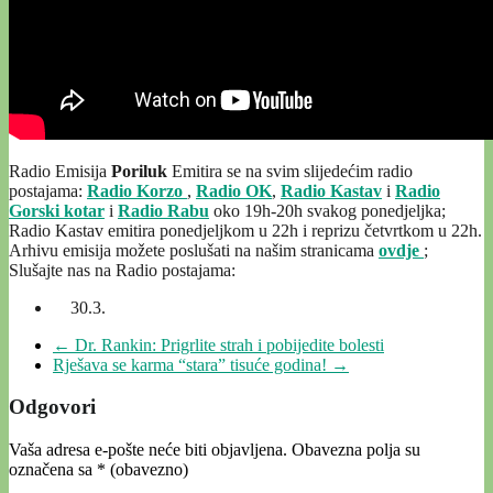
Radio Emisija
Poriluk
Emitira se na svim slijedećim radio
postajama:
Radio Korzo
,
Radio OK
,
Radio Kastav
i
Radio
Gorski kotar
i
Radio Rabu
oko 19h-20h svakog ponedjeljka;
Radio Kastav emitira ponedjeljkom u 22h i reprizu četvrtkom u 22h.
Arhivu emisija možete poslušati na našim stranicama
ovdje
;
Slušajte nas na Radio postajama:
30.3.
←
Dr. Rankin: Prigrlite strah i pobijedite bolesti
Rješava se karma “stara” tisuće godina!
→
Odgovori
Vaša adresa e-pošte neće biti objavljena.
Obavezna polja su
označena sa
* (obavezno)