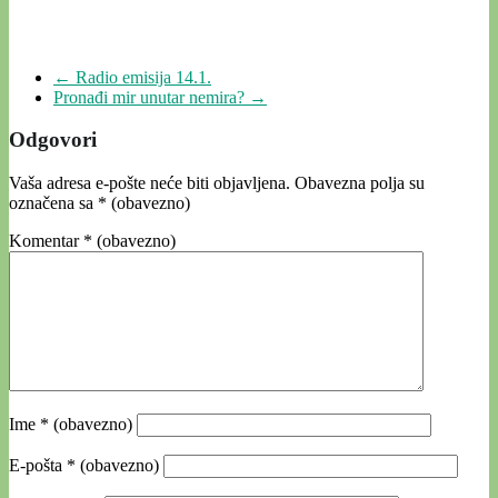
←
Radio emisija 14.1.
Pronađi mir unutar nemira?
→
Odgovori
Vaša adresa e-pošte neće biti objavljena.
Obavezna polja su
označena sa
* (obavezno)
Komentar
* (obavezno)
Ime
* (obavezno)
E-pošta
* (obavezno)