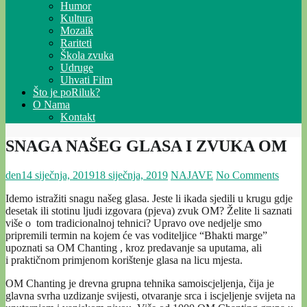
Humor
Kultura
Mozaik
Rariteti
Škola zvuka
Udruge
Uhvati Film
Što je poRiluk?
O Nama
Kontakt
SNAGA NAŠEG GLASA I ZVUKA OM
den
14 siječnja, 2019
18 siječnja, 2019
NAJAVE
No Comments
Idemo istražiti snagu našeg glasa. Jeste li ikada sjedili u krugu gdje
desetak ili stotinu ljudi izgovara (pjeva) zvuk OM? Želite li saznati
više o tom tradicionalnoj tehnici? Upravo ove nedjelje smo
pripremili termin na kojem će vas voditeljice “Bhakti marge”
upoznati sa OM Chanting , kroz predavanje sa uputama, ali
i praktičnom primjenom korištenje glasa na licu mjesta.
OM Chanting je drevna grupna tehnika samoiscjeljenja, čija je
glavna svrha uzdizanje svijesti, otvaranje srca i iscjeljenje svijeta na