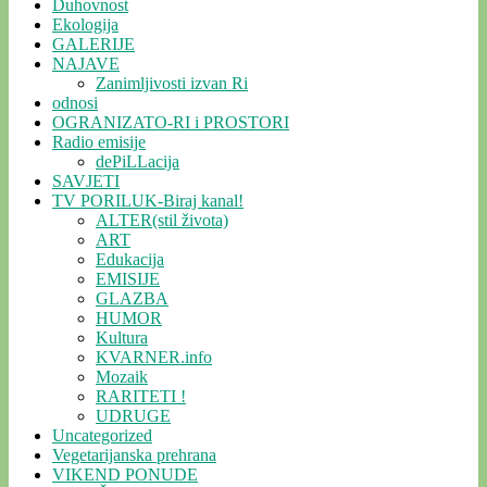
Duhovnost
Ekologija
GALERIJE
NAJAVE
Zanimljivosti izvan Ri
odnosi
OGRANIZATO-RI i PROSTORI
Radio emisije
dePiLLacija
SAVJETI
TV PORILUK-Biraj kanal!
ALTER(stil života)
ART
Edukacija
EMISIJE
GLAZBA
HUMOR
Kultura
KVARNER.info
Mozaik
RARITETI !
UDRUGE
Uncategorized
Vegetarijanska prehrana
VIKEND PONUDE