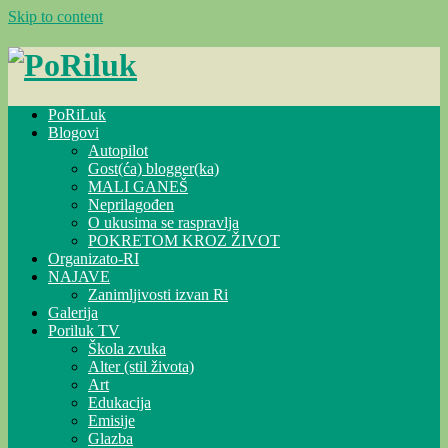
Skip to content
PoRiLuk
Blogovi
Autopilot
Gost(ća) blogger(ka)
MALI GANEŠ
Neprilagođen
O ukusima se raspravlja
POKRETOM KROZ ŽIVOT
Organizato-RI
NAJAVE
Zanimljivosti izvan Ri
Galerija
Poriluk TV
Škola zvuka
Alter (stil života)
Art
Edukacija
Emisije
Glazba