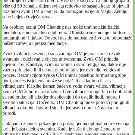
unutarnjem i vanjskom nivou. Više od 1000 OM Chanting grupa u
više od 50 zemalja diljem svijeta redovito se sastaju kako bi pjevali
kozmički zvuk OM u namjeri da pomognu iscijeliti Majku Zemlju,
sebe i cijelo čovječanstvo.
Na osobnoj razini OM Chanting nas može uravnotežiti fizički,
mentalno, emocionalno i duhovno. Otpuštaju se emocije i budi se
unutarnji mir i ljubav. Dovodi nas do radosnijeg života te potpomaže
našem zdravlju i praksi meditacije.
Zvuk i vibracija esencija su stvaranja. OM je praiskonski zvuk
stvaranja i održavanja cijelog univerzuma. Zvuk OM pripada
cijelom čovječanstvu, svim narodima i svim religijama, dakle nije
važno pridadate li ili ne nekoj od religija jer ovo nije religiozni
proces. Rezonacijom zvuka OM unutar posebno formirane grupe
ljudi, proces iscjeljenja može se pojačati uskladimo li se s
vibracijama. Kao što kamen bačen u vodu stvara valiće, vibracije
zvuka OM žubore u okruženje. Ove vibracije mogu biti od dobrobiti
za sudionike, ali također dospijevaju i do ostalih ljudi, mjesta i
životnih situacija. Općenito, OM Chanting može pomoći podignuti
vibraciju okoline i stvoriti sklad i jedinstvo unutar čovjeka i u
prirodi.
Čak nam i znanost pokazuje da postoji jedna optimalna frekvencija
koja je baza cijelog svemira. Kada je vaše tijelo opušteno, ono
vibrira na frekvenciji od 7.8 Hz. Frekvencija alpha valova u vašem