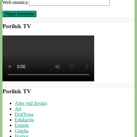
Web-stranica
Poriluk TV
Poriluk TV
Alter (stil života)
Art
DoliYoga
Edukacija
Emisije
Glazba
Humor