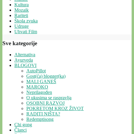
Kultura
Mozaik
Rariteti
Škola zvuka
Udruge
Uhvati Film
Sve kategorije
Alternativa
Ayurveda
BLOGOVI
AutoPillot
Gost(ća) blogger(ka)
MALI GANEŠ
MAROKO
Neprilagođen
O ukusima se raspravlja
OSOBNI RAZVOJ
POKRETOM KROZ ŽIVOT
RADITI NIŠTA?
Redemptisong
Chi gong
Članci