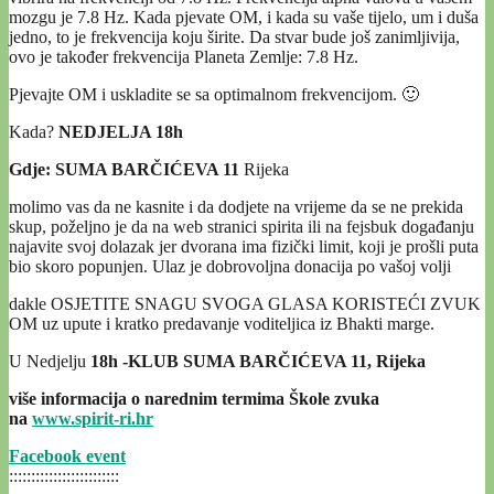
mozgu je 7.8 Hz. Kada pjevate OM, i kada su vaše tijelo, um i duša
jedno, to je frekvencija koju širite. Da stvar bude još zanimljivija,
ovo je također frekvencija Planeta Zemlje: 7.8 Hz.
Pjevajte OM i uskladite se sa optimalnom frekvencijom. 🙂
Kada?
NEDJELJA 18h
Gdje: SUMA BARČIĆEVA 11
Rijeka
molimo vas da ne kasnite i da dodjete na vrijeme da se ne prekida
skup, poželjno je da na web stranici spirita ili na fejsbuk događanju
najavite svoj dolazak jer dvorana ima fizički limit, koji je prošli puta
bio skoro popunjen. Ulaz je dobrovoljna donacija po vašoj volji
dakle OSJETITE SNAGU SVOGA GLASA KORISTEĆI ZVUK
OM uz upute i kratko predavanje voditeljica iz Bhakti marge.
U Nedjelju
18h -KLUB SUMA BARČIĆEVA 11, Rijeka
više informacija o narednim termima Škole zvuka
na
www.spirit-ri.hr
Facebook event
:::::::::::::::::::::::::