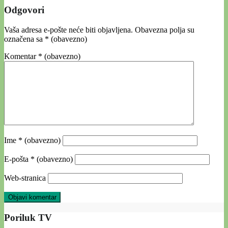
Odgovori
Vaša adresa e-pošte neće biti objavljena.
Obavezna polja su
označena sa
* (obavezno)
Komentar
* (obavezno)
Ime
* (obavezno)
E-pošta
* (obavezno)
Web-stranica
Poriluk TV