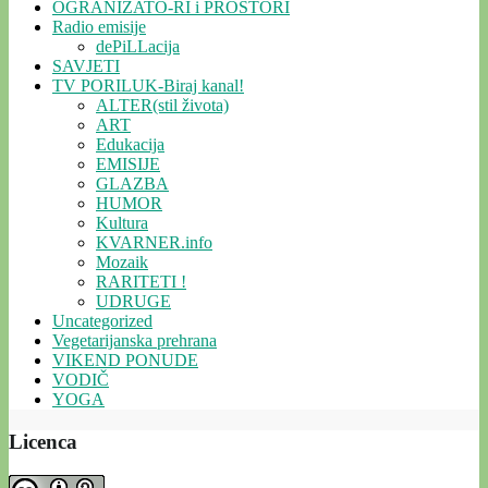
OGRANIZATO-RI i PROSTORI
Radio emisije
dePiLLacija
SAVJETI
TV PORILUK-Biraj kanal!
ALTER(stil života)
ART
Edukacija
EMISIJE
GLAZBA
HUMOR
Kultura
KVARNER.info
Mozaik
RARITETI !
UDRUGE
Uncategorized
Vegetarijanska prehrana
VIKEND PONUDE
VODIČ
YOGA
Licenca