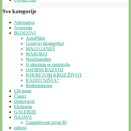
Sve kategorije
Alternativa
Ayurveda
BLOGOVI
AutoPillot
Gost(ća) blogger(ka)
MALI GANEŠ
MAROKO
Neprilagođen
O ukusima se raspravlja
OSOBNI RAZVOJ
POKRETOM KROZ ŽIVOT
RADITI NIŠTA?
Redemptisong
Chi gong
Članci
Duhovnost
Ekologija
GALERIJE
NAJAVE
Zanimljivosti izvan Ri
odnosi