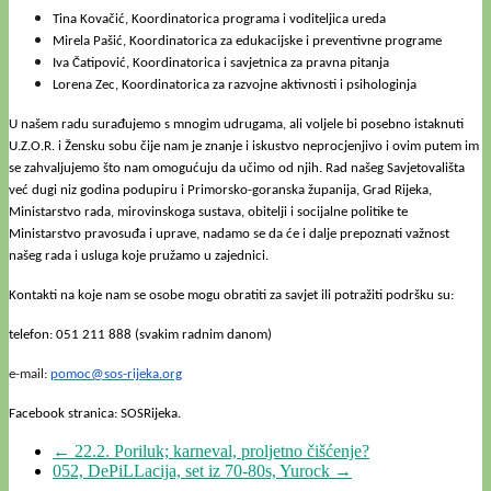
Tina Kovačić, Koordinatorica programa i voditeljica ureda
Mirela Pašić, Koordinatorica za edukacijske i preventivne programe
Iva Čatipović, Koordinatorica i savjetnica za pravna pitanja
Lorena Zec, Koordinatorica za razvojne aktivnosti i psihologinja
U našem radu surađujemo s mnogim udrugama, ali voljele bi posebno istaknuti
U.Z.O.R. i Žensku sobu čije nam je znanje i iskustvo neprocjenjivo i ovim putem im
se zahvaljujemo što nam omogućuju da učimo od njih. Rad našeg Savjetovališta
već dugi niz godina podupiru i Primorsko-goranska županija, Grad Rijeka,
Ministarstvo rada, mirovinskoga sustava, obitelji i socijalne politike te
Ministarstvo pravosuđa i uprave, nadamo se da će i dalje prepoznati važnost
našeg rada i usluga koje pružamo u zajednici.
Kontakti na koje nam se osobe mogu obratiti za savjet ili potražiti podršku su:
telefon: 051 211 888 (svakim radnim danom)
e-mail:
pomoc@sos-rijeka.org
Facebook stranica: SOSRijeka
.
←
22.2. Poriluk; karneval, proljetno čišćenje?
052, DePiLLacija, set iz 70-80s, Yurock
→