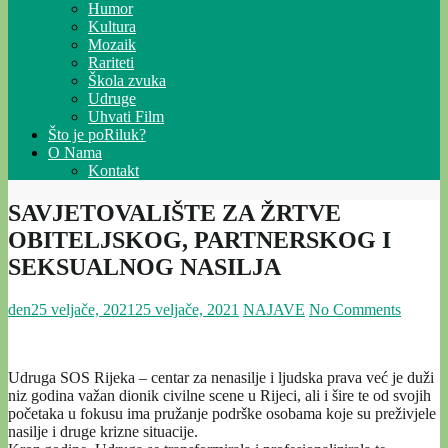
Humor
Kultura
Mozaik
Rariteti
Škola zvuka
Udruge
Uhvati Film
Što je poRiluk?
O Nama
Kontakt
SAVJETOVALIŠTE ZA ŽRTVE
OBITELJSKOG, PARTNERSKOG I
SEKSUALNOG NASILJA
den
25 veljače, 2021
25 veljače, 2021
NAJAVE
No Comments
Udruga SOS Rijeka – centar za nenasilje i ljudska prava već je duži
niz godina važan dionik civilne scene u Rijeci, ali i šire te od svojih
početaka u fokusu ima pružanje podrške osobama koje su preživjele
nasilje i druge krizne situacije.