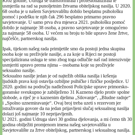
Kroz godine, Udruga se transformirala i profesionalizirala te
usmjerila na rad sa punoljetnim žrtvama obiteljskog nasilja. U 2020.
68 osoba je u našem Savjetovalištu dobilo besplatnu psihološku
pomoć i podršku te njih čak 296 besplatno primarno pravno
savjetovanje. U samo prva dva mjeseca 2021. psihološku pomoć
dobilo je najmanje 38 osoba, a pravno savjetovanje je omogućeno
za najmanje 58 osoba. U većem su broju to bile upravo žene žrtve,
najčešće, partnerskog nasilja.
Ipak, tijekom našeg rada primijetile smo da postoji jedna skupina
osoba koje su preživjele nasilje, a za koje u Rijeci ne postoji
specijalizirana usluga te smo zbog toga odlučile naš rad intenzivnije
usmjeriti upravo prema njima – osobama koje su proživjele
seksualno nasilje.
Seksualno nasilje jedan je od najtežih oblika nasilja i kršenja
ljudskih prava koji ostavlja ozbiljne psihičke i fizičke posljedice. U
2020. godini na području nadležnosti Policijske uprave primorsko-
goranske sveukupno je zabilježeno 31 Kazneno djelo protiv spolne
slobode, a riječ je o kaznenim djelima „Silovanje“, „Bludne radnje“
i „Spolno uznemiravanje“. Ovaj broj treba uzeti s rezervom jer
istraživanja govore da na jedan prijavljeni slučaj seksualnog nasilja
dolazi još najmanje 10 neprijavljenih.
U 2021. godini Udruga slavi 30 godina djelovanja, a mi ćemo tih 30
godina obilježiti promjenom imena našeg savjetovališta u
Savjetovalište za žrtve obiteljskog, partnerskog i seksualnog nasilja.