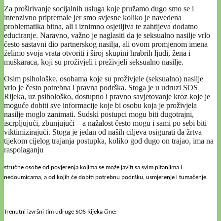
Za proširivanje socijalnih usluga koje pružamo dugo smo se i
intenzivno pripremale jer smo svjesne koliko je navedena
problematika bitna, ali i iznimno osjetljiva te zahtijeva dodatno
educiranje. Naravno, važno je naglasiti da je seksualno nasilje vrlo
često sastavni dio partnerskog nasilja, ali ovom promjenom imena
želimo svoja vrata otvoriti i široj skupini hrabrih ljudi, žena i
muškaraca, koji su proživjeli i preživjeli seksualno nasilje.
Osim psihološke, osobama koje su proživjele (seksualno) nasilje
vrlo je često potrebna i pravna podrška. Stoga je u udruzi SOS
Rijeka, uz psihološko, dostupno i pravno savjetovanje kroz koje je
moguće dobiti sve informacije koje bi osobu koja je proživjela
nasilje moglo zanimati. Sudski postupci mogu biti dugotrajni,
iscrpljujući, zbunjujući – a nažalost često mogu i sami po sebi biti
viktimizirajući. Stoga je jedan od naših ciljeva osigurati da žrtva
tijekom cijelog trajanja postupka, koliko god dugo on trajao, ima na
raspolaganju
stručne osobe od povjerenja kojima se može javiti sa svim pitanjima i
nedoumicama, a od kojih će dobiti potrebnu podršku, usmjerenje i tumačenje.
Trenutni izvršni tim udruge SOS Rijeka čine: