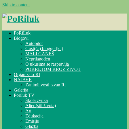
Skip to content
PoRiLuk
Blogovi
Autopilot
Gost(ća) blogger(ka)
MALI GANEŠ
Neprilagođen
O ukusima se raspravlja
POKRETOM KROZ ŽIVOT
Organizato-RI
NAJAVE
Zanimljivosti izvan Ri
Galerija
Poriluk TV
Škola zvuka
Alter (stil života)
Art
Edukacija
Emisije
Glazba