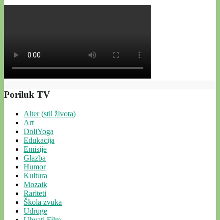
Poriluk TV
Alter (stil života)
Art
DoliYoga
Edukacija
Emisije
Glazba
Humor
Kultura
Mozaik
Rariteti
Škola zvuka
Udruge
Uhvati Film