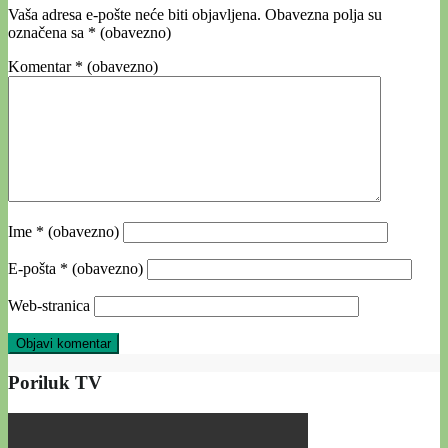
Vaša adresa e-pošte neće biti objavljena.
Obavezna polja su
označena sa
* (obavezno)
Komentar
* (obavezno)
Ime
* (obavezno)
E-pošta
* (obavezno)
Web-stranica
Poriluk TV