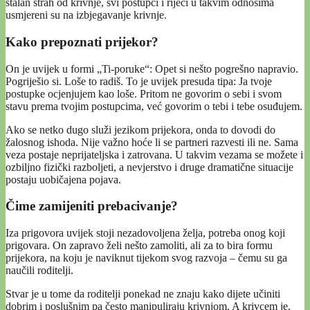
stalan strah od krivnje, svi postupci i riječi u takvim odnosima
usmjereni su na izbjegavanje krivnje.
Kako prepoznati prijekor?
On je uvijek u formi „Ti-poruke“: Opet si nešto pogrešno napravio.
Pogriješio si. Loše to radiš. To je uvijek presuda tipa: Ja tvoje
postupke ocjenjujem kao loše. Pritom ne govorim o sebi i svom
stavu prema tvojim postupcima, već govorim o tebi i tebe osuđujem.
Ako se netko dugo služi jezikom prijekora, onda to dovodi do
žalosnog ishoda. Nije važno hoće li se partneri razvesti ili ne. Sama
veza postaje neprijateljska i zatrovana. U takvim vezama se možete i
ozbiljno fizički razboljeti, a nevjerstvo i druge dramatične situacije
postaju uobičajena pojava.
Čime zamijeniti prebacivanje?
Iza prigovora uvijek stoji nezadovoljena želja, potreba onog koji
prigovara. On zapravo želi nešto zamoliti, ali za to bira formu
prijekora, na koju je naviknut tijekom svog razvoja – čemu su ga
naučili roditelji.
Stvar je u tome da roditelji ponekad ne znaju kako dijete učiniti
dobrim i poslušnim pa često manipuliraju krivnjom. A krivcem je,