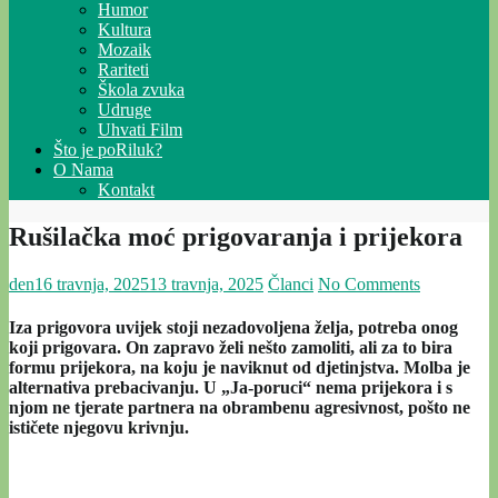
Humor
Kultura
Mozaik
Rariteti
Škola zvuka
Udruge
Uhvati Film
Što je poRiluk?
O Nama
Kontakt
Rušilačka moć prigovaranja i prijekora
den
16 travnja, 2025
13 travnja, 2025
Članci
No Comments
Iza prigovora uvijek stoji nezadovoljena želja, potreba onog
koji prigovara. On zapravo želi nešto zamoliti, ali za to bira
formu prijekora, na koju je naviknut od djetinjstva. Molba je
alternativa prebacivanju. U „Ja-poruci“ nema prijekora i s
njom ne tjerate partnera na obrambenu agresivnost, pošto ne
ističete njegovu krivnju.