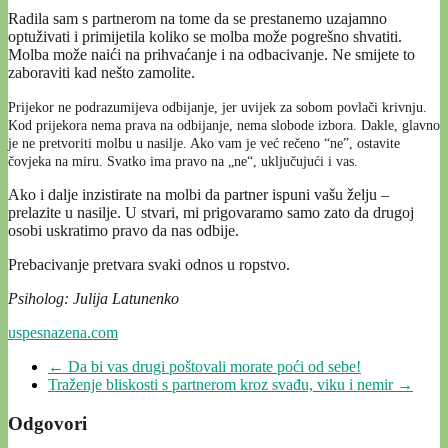
Radila sam s partnerom na tome da se prestanemo uzajamno
optuživati i primijetila koliko se molba može pogrešno shvatiti.
Molba može naići na prihvaćanje i na odbacivanje. Ne smijete to
zaboraviti kad nešto zamolite.
Prijekor ne podrazumijeva odbijanje, jer uvijek za sobom povlači krivnju.
Kod prijekora nema prava na odbijanje, nema slobode izbora. Dakle, glavno
je ne pretvoriti molbu u nasilje. Ako vam je već rečeno “ne”, ostavite
čovjeka na miru. Svatko ima pravo na „ne“, uključujući i vas.
Ako i dalje inzistirate na molbi da partner ispuni vašu želju –
prelazite u nasilje. U stvari, mi prigovaramo samo zato da drugoj
osobi uskratimo pravo da nas odbije.
Prebacivanje pretvara svaki odnos u ropstvo.
Psiholog: Julija Latunenko
uspesnazena.com
←
Da bi vas drugi poštovali morate poći od sebe!
Traženje bliskosti s partnerom kroz svađu, viku i nemir
→
Odgovori