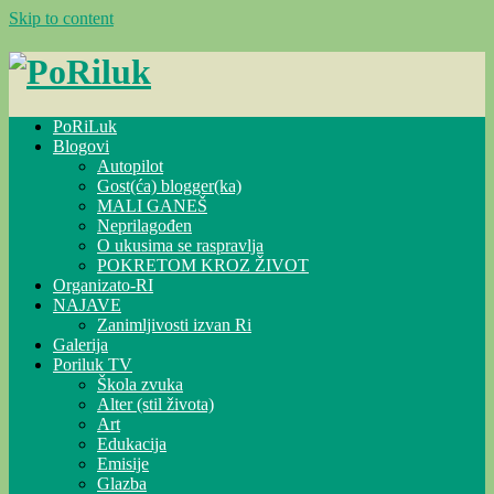
Skip to content
PoRiLuk
Blogovi
Autopilot
Gost(ća) blogger(ka)
MALI GANEŠ
Neprilagođen
O ukusima se raspravlja
POKRETOM KROZ ŽIVOT
Organizato-RI
NAJAVE
Zanimljivosti izvan Ri
Galerija
Poriluk TV
Škola zvuka
Alter (stil života)
Art
Edukacija
Emisije
Glazba