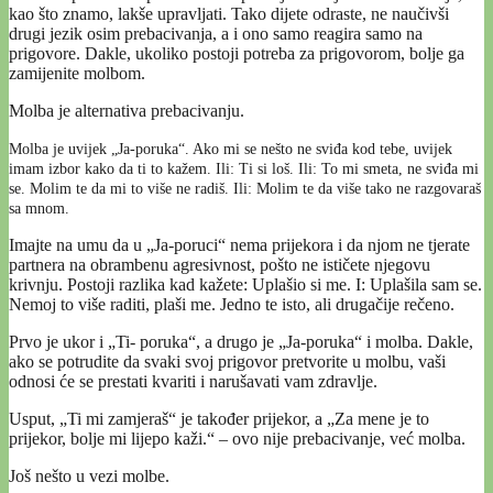
kao što znamo, lakše upravljati. Tako dijete odraste, ne naučivši
drugi jezik osim prebacivanja, a i ono samo reagira samo na
prigovore. Dakle, ukoliko postoji potreba za prigovorom, bolje ga
zamijenite molbom.
Molba je alternativa prebacivanju.
Molba je uvijek „Ja-poruka“. Ako mi se nešto ne sviđa kod tebe, uvijek
imam izbor kako da ti to kažem. Ili: Ti si loš. Ili: To mi smeta, ne sviđa mi
se. Molim te da mi to više ne radiš. Ili: Molim te da više tako ne razgovaraš
sa mnom.
Imajte na umu da u „Ja-poruci“ nema prijekora i da njom ne tjerate
partnera na obrambenu agresivnost, pošto ne ističete njegovu
krivnju. Postoji razlika kad kažete: Uplašio si me. I: Uplašila sam se.
Nemoj to više raditi, plaši me. Jedno te isto, ali drugačije rečeno.
Prvo je ukor i „Ti- poruka“, a drugo je „Ja-poruka“ i molba. Dakle,
ako se potrudite da svaki svoj prigovor pretvorite u molbu, vaši
odnosi će se prestati kvariti i narušavati vam zdravlje.
Usput, „Ti mi zamjeraš“ je također prijekor, a „Za mene je to
prijekor, bolje mi lijepo kaži.“ – ovo nije prebacivanje, već molba.
Još nešto u vezi molbe.