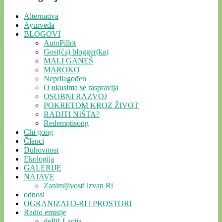
Alternativa
Ayurveda
BLOGOVI
AutoPillot
Gost(ća) blogger(ka)
MALI GANEŠ
MAROKO
Neprilagođen
O ukusima se raspravlja
OSOBNI RAZVOJ
POKRETOM KROZ ŽIVOT
RADITI NIŠTA?
Redemptisong
Chi gong
Članci
Duhovnost
Ekologija
GALERIJE
NAJAVE
Zanimljivosti izvan Ri
odnosi
OGRANIZATO-RI i PROSTORI
Radio emisije
dePiLLacija