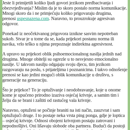
Jeste li primijetili koliko ljudi govori jezikom predbacivanja i
obezvrjeđivanja? Mislim da je to skoro postalo norma komunikacije.
Mnogi skoro da i ne primjećuju koliko prigovaraju drugima,
prenosi
uspesnazena.com
. Naravno, to prouzrokuje agresivan
odgovor.
Ponekad iz neočekivanog prigovora iznikne sasvim nepotreban
sukob. Stvar je u tome da se, kada prijekori postanu norma ili
navika, vrlo teško u njima prepoznaje indirektna agresivnost.
A upravo su prijekori oblik psihoemocionalnog nasilja jednih nad
drugima. Mnoge obitelji su ogrezle u to nesvjesno emocionalno
nasilje. U takvom nasilju odgajaju svoju djecu, tim jezikom
razgovaraju na poslu, s prijateljima i poznanicima. I takvo odnošenje
prenosi se kao jedini mogući oblik komunikacije u društvu, s
generacije na generaciju.
Što je prijekor? To je optuživanje i neodobravanje, koje u onome
kome je upućeno prirodno izaziva osjećaj krivnje, a samim tim i
želju da se brani i zaštiti od rastućeg vala krivnje.
Naravno, optuženi se počinje braniti na isti način, zauzvrat i sam
optužujući druge. I to postaje neka vrsta ping ponga, gdje je loptica
– osjećaj krivnje. Odnosi obojeni krivnjom postaju zatrovani i
nepodnošljivi. Oni lišavaju slobode oba partnera. Budući da postoji