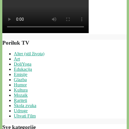
Poriluk TV
Alter (stil života)
Art
DoliYoga
Edukacija
Emisije
Glazba
Humor
Kultura
Mozaik
Rariteti
Škola zvuka
Udruge
Uhvati Film
Sve kategorije