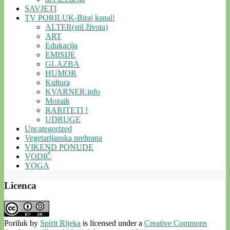
SAVJETI
TV PORILUK-Biraj kanal!
ALTER(stil života)
ART
Edukacija
EMISIJE
GLAZBA
HUMOR
Kultura
KVARNER.info
Mozaik
RARITETI !
UDRUGE
Uncategorized
Vegetarijanska prehrana
VIKEND PONUDE
VODIČ
YOGA
Licenca
Poriluk
by
Spirit Rijeka
is licensed under a
Creative Commons