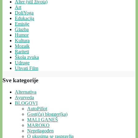
Alter (stil života)
Art
DoliYoga
Edukacija
Emisije
Glazba
Humor
Kultura
Mozaik
Rariteti
Škola zvuka
Udruge
Uhvati Film
Sve kategorije
Alternativa
Ayurveda
BLOGOVI
AutoPillot
Gost(ća) blogger(ka)
MALI GANEŠ
MAROKO
Neprilagođen
O ukusima se raspravlja