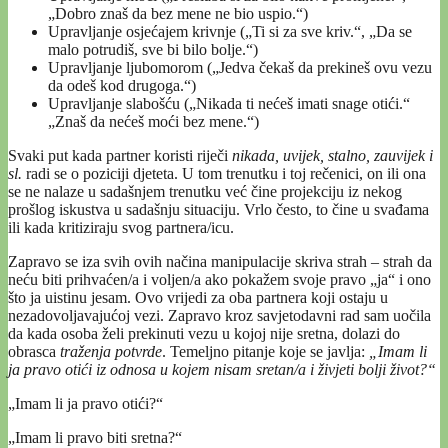
„Dobro znaš da bez mene ne bio uspio.“)
Upravljanje osjećajem krivnje („Ti si za sve kriv.“, „Da se
malo potrudiš, sve bi bilo bolje.“)
Upravljanje ljubomorom („Jedva čekaš da prekineš ovu vezu
da odeš kod drugoga.“)
Upravljanje slabošću („Nikada ti nećeš imati snage otići.“
„Znaš da nećeš moći bez mene.“)
Svaki put kada partner koristi riječi
nikada, uvijek, stalno, zauvijek i
sl.
radi se o poziciji djeteta. U tom trenutku i toj rečenici, on ili ona
se ne nalaze u sadašnjem trenutku već čine projekciju iz nekog
prošlog iskustva u sadašnju situaciju. Vrlo često, to čine u svađama
ili kada kritiziraju svog partnera/icu.
Zapravo se iza svih ovih načina manipulacije skriva strah – strah da
neću biti prihvaćen/a i voljen/a ako pokažem svoje pravo „ja“ i ono
što ja uistinu jesam. Ovo vrijedi za oba partnera koji ostaju u
nezadovoljavajućoj vezi. Zapravo kroz savjetodavni rad sam uočila
da kada osoba želi prekinuti vezu u kojoj nije sretna, dolazi do
obrasca
traženja potvrde
. Temeljno pitanje koje se javlja:
„Imam li
ja pravo otići iz odnosa u kojem nisam sretan/a i živjeti bolji život?“
„Imam li ja pravo otići?“
„Imam li pravo biti sretna?“