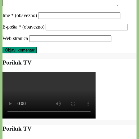
Ime
* (obavezno)
E-pošta
* (obavezno)
Web-stranica
Poriluk TV
Poriluk TV