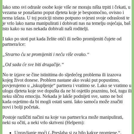
Iako smo svi odrasle osobe koje više ne moraju ništa trpiti i čekati, u
vezama se ponašamo poput djeteta koje je bespomoćno, ovisno i
nema izlaza. U toj poziciji nismo potpuno svjesni svoje odraslosti te
je vrlo lako nama manipulirati i dobivati nas na temelju osjećaja, baš
isto kako su nas nekada dobivali naši roditelji.
I tako po stoti put kada želite otići ili nešto promijeniti čujete od
partnera/ice:
„Stvarno ću se promijeniti i neću više ovako.“
„Od sada će sve biti drugačije.“
No te izjave se čine istinitima do sljedećeg problema ili izazova
kojeg život donese. Problem nastane ako svaki put popustimo,
povjerujemo u „iskupljenje“ partnera i vratimo se. Lako se vratimo u
ulogu djeteta koje sve dopušta da ne bi osjetilo prazninu, bol, tugu ili
neku sličnu emociju. Nekada je lakše podnijeti sve, samo ne bol
kada osjetimo da bi mogli ostati sami. Iako samoća može značiti
novi i bolji početak.
Postoje različiti načini na koje vas partner/ica može manipulirati,
neki su očiti, a neki vrlo skriveni (Helpern):
Upravljanje moći („Preslaba si za bilo kakve promjene.“,