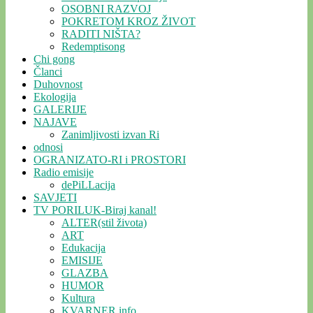
OSOBNI RAZVOJ
POKRETOM KROZ ŽIVOT
RADITI NIŠTA?
Redemptisong
Chi gong
Članci
Duhovnost
Ekologija
GALERIJE
NAJAVE
Zanimljivosti izvan Ri
odnosi
OGRANIZATO-RI i PROSTORI
Radio emisije
dePiLLacija
SAVJETI
TV PORILUK-Biraj kanal!
ALTER(stil života)
ART
Edukacija
EMISIJE
GLAZBA
HUMOR
Kultura
KVARNER.info