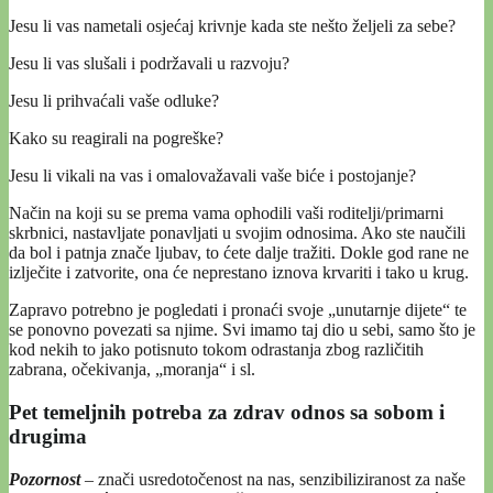
Jesu li vas nametali osjećaj krivnje kada ste nešto željeli za sebe?
Jesu li vas slušali i podržavali u razvoju?
Jesu li prihvaćali vaše odluke?
Kako su reagirali na pogreške?
Jesu li vikali na vas i omalovažavali vaše biće i postojanje?
Način na koji su se prema vama ophodili vaši roditelji/primarni
skrbnici, nastavljate ponavljati u svojim odnosima. Ako ste naučili
da bol i patnja znače ljubav, to ćete dalje tražiti. Dokle god rane ne
izlječite i zatvorite, ona će neprestano iznova krvariti i tako u krug.
Zapravo potrebno je pogledati i pronaći svoje „unutarnje dijete“ te
se ponovno povezati sa njime. Svi imamo taj dio u sebi, samo što je
kod nekih to jako potisnuto tokom odrastanja zbog različitih
zabrana, očekivanja, „moranja“ i sl.
Pet temeljnih potreba za zdrav odnos sa sobom i
drugima
Pozornost
–
znači usredotočenost na nas, senzibiliziranost za naše