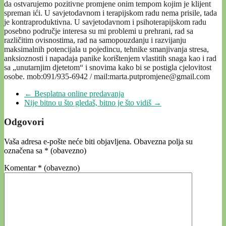
da ostvarujemo pozitivne promjene onim tempom kojim je klijent
spreman ići. U savjetodavnom i terapijskom radu nema prisile, tada
je kontraproduktivna. U savjetodavnom i psihoterapijskom radu
posebno područje interesa su mi problemi u prehrani, rad sa
različitim ovisnostima, rad na samopouzdanju i razvijanju
maksimalnih potencijala u pojedincu, tehnike smanjivanja stresa,
anksioznosti i napadaja panike korištenjem vlastitih snaga kao i rad
sa „unutarnjim djetetom“ i snovima kako bi se postigla cjelovitost
osobe. mob:091/935-6942 / mail:marta.putpromjene@gmail.com
←
Besplatna online predavanja
Nije bitno u što gledaš, bitno je što vidiš
→
Odgovori
Vaša adresa e-pošte neće biti objavljena.
Obavezna polja su
označena sa
* (obavezno)
Komentar
* (obavezno)