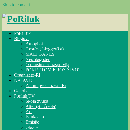
Skip to content
PoRiLuk
Blogovi
Autopilot
Gost(ća) blogger(ka)
MALI GANEŠ
Neprilagođen
O ukusima se raspravlja
POKRETOM KROZ ŽIVOT
Organizato-RI
NAJAVE
Zanimljivosti izvan Ri
Galerija
Poriluk TV
Škola zvuka
Alter (stil života)
Art
Edukacija
Emisije
Glazba