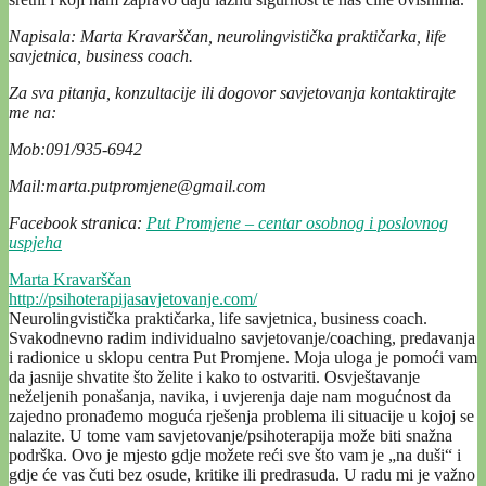
Napisala: Marta Kravarščan, neurolingvistička praktičarka, life
savjetnica, business coach.
Za sva pitanja, konzultacije ili dogovor savjetovanja kontaktirajte
me na:
Mob:091/935-6942
Mail:marta.putpromjene@gmail.com
Facebook stranica:
Put Promjene – centar osobnog i poslovnog
uspjeha
Marta Kravarščan
http://psihoterapijasavjetovanje.com/
Neurolingvistička praktičarka, life savjetnica, business coach.
Svakodnevno radim individualno savjetovanje/coaching, predavanja
i radionice u sklopu centra Put Promjene. Moja uloga je pomoći vam
da jasnije shvatite što želite i kako to ostvariti. Osvještavanje
neželjenih ponašanja, navika, i uvjerenja daje nam mogućnost da
zajedno pronađemo moguća rješenja problema ili situacije u kojoj se
nalazite. U tome vam savjetovanje/psihoterapija može biti snažna
podrška. Ovo je mjesto gdje možete reći sve što vam je „na duši“ i
gdje će vas čuti bez osude, kritike ili predrasuda. U radu mi je važno