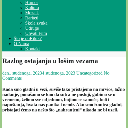
Humor
Kultura
Mozaik
Rariteti
Škola zvuka
Udruge
Uhvati Film
Što je poRiluk?
O Nama
Kontakt
Razlog ostajanja u lošim vezama
den
1 studenoga, 2023
4 studenoga, 2023
Uncategorized
No
Comments
Kada smo gladni u vezi, suviše lako pristajemo na mrvice, lažno
nadanje, ponašamo se kao da sutra ne postoji, gubimo se u
vremenu, želimo sve odjednom, bojimo se samoće, boli i
napuštanja, hvata nas panika i nemir. Ako smo iznutra gladni,
pristajati ćemo na nešto što „nahranjeni“ nikada ne bi uzeli.