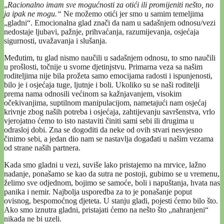
„
Racionalno imam sve mogućnosti za otići ili promijeniti nešto, no
ja ipak ne mogu.“
Ne možemo otići jer smo u samim temeljima
„gladni“. Emocionalna glad znači da nam u sadašnjem odnosu/vezi
nedostaje ljubavi, pažnje, prihvaćanja, razumijevanja, osjećaja
sigurnosti, uvažavanja i slušanja.
Međutim, tu glad nismo naučili u sadašnjem odnosu, to smo naučili
u prošlosti, točnije u svome djetinjstvu. Primarna veza sa našim
roditeljima nije bila prožeta samo emocijama radosti i ispunjenosti,
bilo je i osjećaja tuge, ljutnje i boli. Ukoliko su se naši roditelji
prema nama odnosili većinom sa kažnjavanjem, visokim
očekivanjima, suptilnom manipulacijom, nametajući nam osjećaj
krivnje zbog naših potreba i osjećaja, zahtijevanju savršenstva, vrlo
vjerojatno ćemo to isto nastaviti činiti sami sebi ili drugima u
odrasloj dobi. Zna se dogoditi da neke od ovih stvari nesvjesno
činimo sebi, a jedan dio nam se nastavlja događati u našim vezama
od strane naših partnera.
Kada smo gladni u vezi, suviše lako pristajemo na mrvice, lažno
nadanje, ponašamo se kao da sutra ne postoji, gubimo se u vremenu,
želimo sve odjednom, bojimo se samoće, boli i napuštanja, hvata nas
panika i nemir. Najbolja usporedba za to je ponašanje poput
ovisnog, bespomoćnog djeteta. U stanju gladi, pojesti ćemo bilo što.
Ako smo iznutra gladni, pristajati ćemo na nešto što „nahranjeni“
nikada ne bi uzeli.