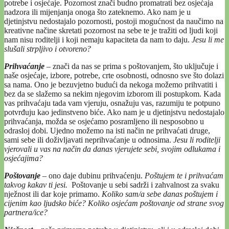
potrebe i osjećaje. Pozornost znači budno promatrati bez osjećaja
nadzora ili mijenjanja onoga što zateknemo. Ako nam je u
djetinjstvu nedostajalo pozornosti, postoji mogućnost da naučimo na
kreativne načine skretati pozornost na sebe te je tražiti od ljudi koji
nam nisu roditelji i koji nemaju kapaciteta da nam to daju.
Jesu li me
slušali strpljivo i otvoreno?
Prihvaćanje
–
znači da nas se prima s poštovanjem, što uključuje i
naše osjećaje, izbore, potrebe, crte osobnosti, odnosno sve što dolazi
sa nama. Ono je bezuvjetno budući da nekoga možemo prihvatiti i
bez da se slažemo sa nekim njegovim izborom ili postupkom. Kada
vas prihvaćaju tada vam vjeruju, osnažuju vas, razumiju te potpuno
potvrđuju kao jedinstveno biće. Ako nam je u djetinjstvu nedostajalo
prihvaćanja, možda se osjećamo posramljeno ili nesposobno u
odrasloj dobi. Ujedno možemo na isti način ne prihvaćati druge,
sami sebe ili doživljavati neprihvaćanje u odnosima.
Jesu li roditelji
vjerovali u vas na način da danas vjerujete sebi, svojim odlukama i
osjećajima?
Poštovanje
–
ono daje dubinu prihvaćenju.
Poštujem te i prihvaćam
takvog kakav ti jesi.
Poštovanje u sebi sadrži i zahvalnost za svaku
nježnost ili dar koje primamo.
Koliko sam/a sebe danas poštujem i
cijenim kao ljudsko biće?
Koliko osjećam poštovanje od strane svog
partnera/ice?