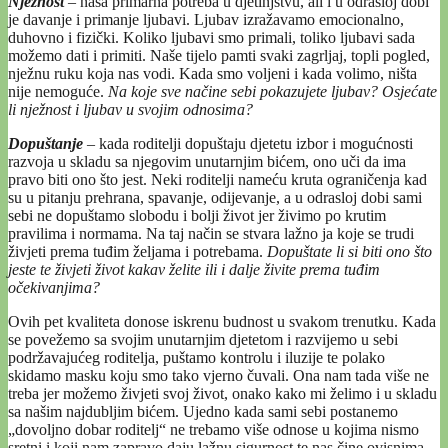
Nježnost
–
naša primarna potreba u djetinjstvu, ali i u odrasloj dobi
je davanje i primanje ljubavi. Ljubav izražavamo emocionalno,
duhovno i fizički. Koliko ljubavi smo primali, toliko ljubavi sada
možemo dati i primiti. Naše tijelo pamti svaki zagrljaj, topli pogled,
nježnu ruku koja nas vodi. Kada smo voljeni i kada volimo, ništa
nije nemoguće.
Na koje sve načine sebi pokazujete ljubav? Osjećate
li nježnost i ljubav u svojim odnosima?
Dopuštanje
–
kada roditelji dopuštaju djetetu izbor i mogućnosti
razvoja u skladu sa njegovim unutarnjim bićem, ono uči da ima
pravo biti ono što jest. Neki roditelji nameću kruta ograničenja kad
su u pitanju prehrana, spavanje, odijevanje, a u odrasloj dobi sami
sebi ne dopuštamo slobodu i bolji život jer živimo po krutim
pravilima i normama. Na taj način se stvara lažno ja koje se trudi
živjeti prema tuđim željama i potrebama.
Dopuštate li si biti ono što
jeste te živjeti život kakav želite ili i dalje živite prema tuđim
očekivanjima?
Ovih pet kvaliteta donose iskrenu budnost u svakom trenutku. Kada
se povežemo sa svojim unutarnjim djetetom i razvijemo u sebi
podržavajućeg roditelja, puštamo kontrolu i iluzije te polako
skidamo masku koju smo tako vjerno čuvali. Ona nam tada više ne
treba jer možemo živjeti svoj život, onako kako mi želimo i u skladu
sa našim najdubljim bićem. Ujedno kada sami sebi postanemo
„dovoljno dobar roditelj“ ne trebamo više odnose u kojima nismo
sretni i koji nam zapravo daju lažnu sigurnost te nas čine ovisnima.