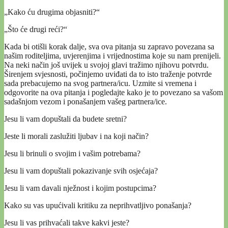
„Kako ću drugima objasniti?“
„Što će drugi reći?“
Kada bi otišli korak dalje, sva ova pitanja su zapravo povezana sa
našim roditeljima, uvjerenjima i vrijednostima koje su nam prenijeli.
Na neki način još uvijek u svojoj glavi tražimo njihovu potvrdu.
Širenjem svjesnosti, počinjemo uviđati da to isto traženje potvrde
sada prebacujemo na svog partnera/icu. Uzmite si vremena i
odgovorite na ova pitanja i pogledajte kako je to povezano sa vašom
sadašnjom vezom i ponašanjem vašeg partnera/ice.
Jesu li vam dopuštali da budete sretni?
Jeste li morali zaslužiti ljubav i na koji način?
Jesu li brinuli o svojim i vašim potrebama?
Jesu li vam dopuštali pokazivanje svih osjećaja?
Jesu li vam davali nježnost i kojim postupcima?
Kako su vas upućivali kritiku za neprihvatljivo ponašanja?
Jesu li vas prihvaćali takve kakvi jeste?