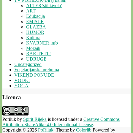
TV PORILUK-Biraj kanal!
ALTER(stil života)
ART
Edukacija
EMISIJE
GLAZBA
HUMOR
Kultura
KVARNER.info
Mozaik
RARITETI !
UDRUGE
Uncategorized
Vegetarijanska prehrana
VIKEND PONUDE
VODIČ
YOGA
Licenca
Poriluk
by
Spirit Rijeka
is licensed under a
Creative Commons
Attribution-ShareAlike 4.0 International License
.
Copyright © 2026
PoRiluk
. Theme by
Colorlib
Powered by