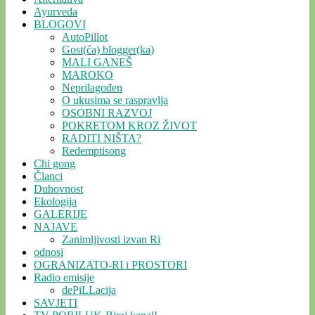
Ayurveda
BLOGOVI
AutoPillot
Gost(ća) blogger(ka)
MALI GANEŠ
MAROKO
Neprilagođen
O ukusima se raspravlja
OSOBNI RAZVOJ
POKRETOM KROZ ŽIVOT
RADITI NIŠTA?
Redemptisong
Chi gong
Članci
Duhovnost
Ekologija
GALERIJE
NAJAVE
Zanimljivosti izvan Ri
odnosi
OGRANIZATO-RI i PROSTORI
Radio emisije
dePiLLacija
SAVJETI