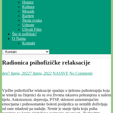
Humor
Kultura
Mozaik
Rariteti
Škola zvuka
Udruge
Uhvati Film
Što je poRiluk?
O Nama
Kontakt
Radionica psihofizičke relaksacije
den
7 lipnja, 2022
7 lipnja, 2022
NAJAVE
No Comments
Vježbe psihofizičke relaksacije spadaju u tjelesnu psihoterapiju koja
se temelji na činjenici da su sva životna iskustva pohranjena u našem
tijelu. Anksioznost, depresija, PTSP, sklonost uznemirujućim
emocijama i psihosomatske bolesti posljedica su nemilih doživljaja
od rane mladosti pa nadalje. Nemir je stanje tijela koju psiha