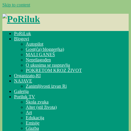
Skip to content
PoRiLuk
Blogovi
Autopilot
Gost(ća) blogger(ka)
MALI GANEŠ
Neprilagođen
O ukusima se raspravlja
POKRETOM KROZ ŽIVOT
Organizato-RI
NAJAVE
Zanimljivosti izvan Ri
Galerija
Poriluk TV
Škola zvuka
Alter (stil života)
Art
Edukacija
Emisije
Glazba