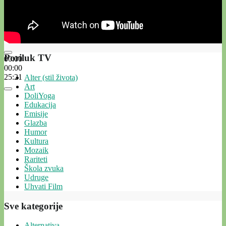
Poriluk TV
00:00
00:00
25:21
Alter (stil života)
Art
DoliYoga
Edukacija
Emisije
Glazba
Humor
Kultura
Mozaik
Rariteti
Škola zvuka
Udruge
Uhvati Film
Sve kategorije
Alternativa