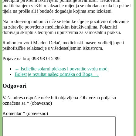
percipira pa kreira iskrivljeno poimanje stvarnosti. Redovitim
prakticiranjem vježbi relaksacije mijenja se uhodana reakcija psihe i
tijela na prošle ali i buduće događaje kojima smo izloženi.
Na trodnevnoj radionici uče se tehnike čije je pozitivno djelovanje
na zdravlje potvrđeno medicinskim istraživanjima. Polaznici
dobivaju skriptu s teorijom i uputstvima za samostalnu praksu.
Radionicu vodi Mladen Delač, medicinski maser, voditelj joge i
psihofizičke relaksacije s višedesetljetnim iskustvom.
Prijave na broj 098 98 015 89
←
Iscijelite solarni pleksus i povratite svoju moć
Bolest je rezultat našeg odmaka od Boga
→
Odgovori
Vaša adresa e-pošte neće biti objavljena.
Obavezna polja su
označena sa
* (obavezno)
Komentar
* (obavezno)