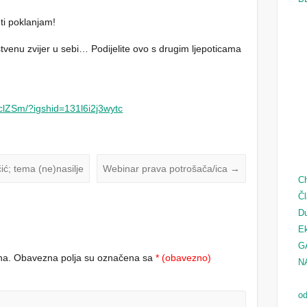
 ti poklanjam!
nstvenu zvijer u sebi… Podijelite ovo s drugim ljepoticama
lZSm/?igshid=131l6i2j3wytc
ć; tema (ne)nasilje
Webinar prava potrošača/ica
→
Ch
Čl
D
Ek
G
na.
Obavezna polja su označena sa
* (obavezno)
N
od