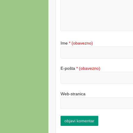
Ime
* (obavezno)
E-pošta
* (obavezno)
Web-stranica