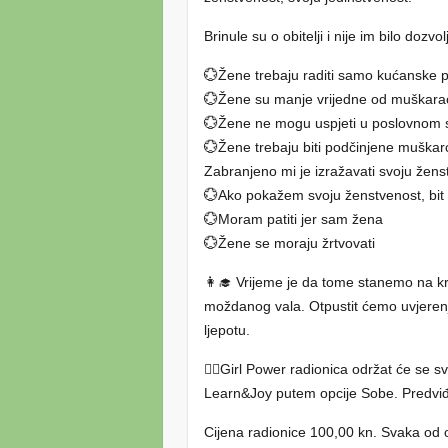
Brinule su o obitelji i nije im bilo dozv
💮Žene trebaju raditi samo kućanske 
💮Žene su manje vrijedne od muškara
💮Žene ne mogu uspjeti u poslovnom s
💮Žene trebaju biti podčinjene muška
Zabranjeno mi je izražavati svoju žens
💮Ako pokažem svoju ženstvenost, bit
💮Moram patiti jer sam žena
💮Žene se moraju žrtvovati
👩‍🎓 Vrijeme je da tome stanemo na k
moždanog vala. Otpustit ćemo uvjerenj
ljepotu.
🧚‍♀️Girl Power radionica održat će se 
Learn&Joy putem opcije Sobe. Predviđe
Cijena radionice 100,00 kn. Svaka od 