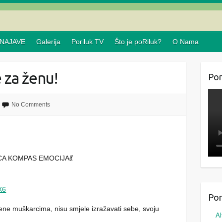
NAJAVE
Galerija
Poriluk TV
Što je poRiluk?
O Nama
 za ženu!
Por
No Comments
CA KOMPAS EMOCIJA💃
X6
Por
njene muškarcima, nisu smjele izražavati sebe, svoju
Al