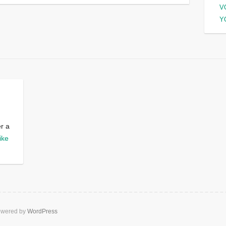
V
Y
er a
ike
wered by
WordPress