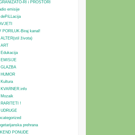
GRANIZATO-RI i PROSTORI
dio emisije
dePiLLacija
AVJETI
 PORILUK-Biraj kanal!
ALTER(stil života)
ART
Edukacija
EMISIJE
GLAZBA
HUMOR
Kultura
KVARNER.info
Mozaik
RARITETI !
UDRUGE
categorized
getarijanska prehrana
IKEND PONUDE