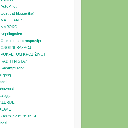
AutoPillot
Gost(ća) blogger(ka)
MALI GANEŠ
MAROKO
Neprilagođen
O ukusima se raspravlja
OSOBNI RAZVOJ
POKRETOM KROZ ŽIVOT
RADITI NIŠTA?
Redemptisong
i gong
anci
uhovnost
ologija
ALERIJE
AJAVE
Zanimljivosti izvan Ri
nosi