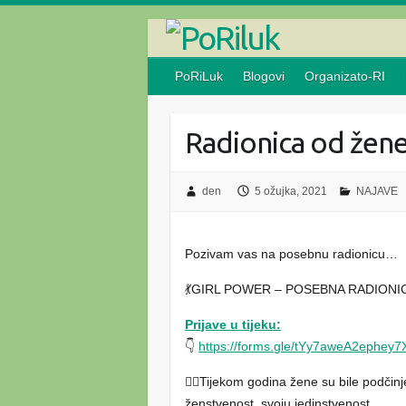
Skip
to
content
PoRiLuk
Blogovi
Organizato-RI
Radionica od žene
den
5 ožujka, 2021
NAJAVE
Pozivam vas na posebnu radionicu…
💃GIRL POWER – POSEBNA RADIONI
Prijave u tijeku:
👇
https://forms.gle/tYy7aweA2ephey7
🙅‍♀️Tijekom godina žene su bile podči
ženstvenost, svoju jedinstvenost.