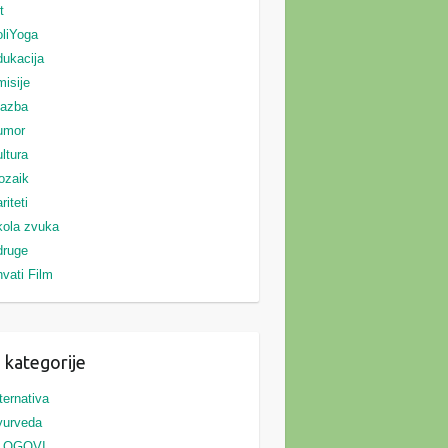
t
liYoga
ukacija
isije
lazba
umor
ltura
ozaik
riteti
ola zvuka
druge
vati Film
 kategorije
ternativa
yurveda
LOGOVI