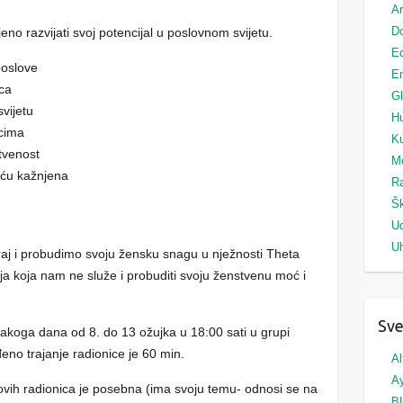
Ar
Do
oljeno razvijati svoj potencijal u poslovnom svijetu.
Ed
poslove
Em
ca
G
vijetu
H
rcima
Ku
tvenost
M
 ću kažnjena
Ra
Šk
U
Uh
raj i probudimo svoju žensku snagu u nježnosti Theta
a koja nam ne služe i probuditi svoju ženstvenu moć i
Sve
svakoga dana od 8. do 13 ožujka u 18:00 sati u grupi
no trajanje radionice je 60 min.
Al
A
ovih radionica je posebna (ima svoju temu- odnosi se na
B