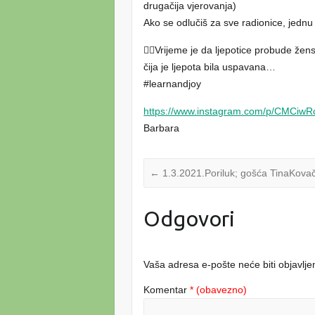
drugačija vjerovanja)
Ako se odlučiš za sve radionice, jednu
👩‍⚖️Vrijeme je da ljepotice probude že
čija je ljepota bila uspavana…
#learnandjoy
https://www.instagram.com/p/CMCiwRc
Barbara
←
1.3.2021.Poriluk; gošća TinaKovači
Odgovori
Vaša adresa e-pošte neće biti objavlje
Komentar
* (obavezno)