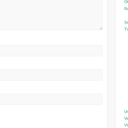
O
Ra
S
TV
Un
Ve
V