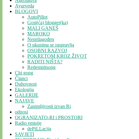
Alternativa
Ayurveda
BLOGOVI
AutoPillot
Gost(ća) blogger(ka)
MALI GANEŠ
MAROKO
Neprilagođen
O ukusima se raspravlja
OSOBNI RAZVOJ
POKRETOM KROZ ŽIVOT
RADITI NIŠTA?
Redemptisong
Chi gong
Članci
Duhovnost
Ekologija
GALERIJE
NAJAVE
Zanimljivosti izvan Ri
odnosi
OGRANIZATO-RI i PROSTORI
Radio emisije
dePiLLacija
SAVJETI