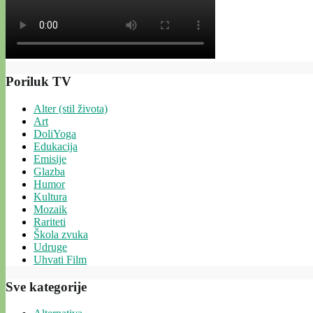
Poriluk TV
Alter (stil života)
Art
DoliYoga
Edukacija
Emisije
Glazba
Humor
Kultura
Mozaik
Rariteti
Škola zvuka
Udruge
Uhvati Film
Sve kategorije