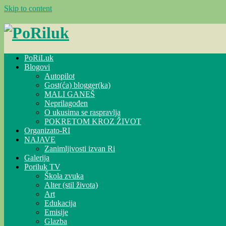
Skip to content
PoRiLuk
Blogovi
Autopilot
Gost(ća) blogger(ka)
MALI GANEŠ
Neprilagođen
O ukusima se raspravlja
POKRETOM KROZ ŽIVOT
Organizato-RI
NAJAVE
Zanimljivosti izvan Ri
Galerija
Poriluk TV
Škola zvuka
Alter (stil života)
Art
Edukacija
Emisije
Glazba