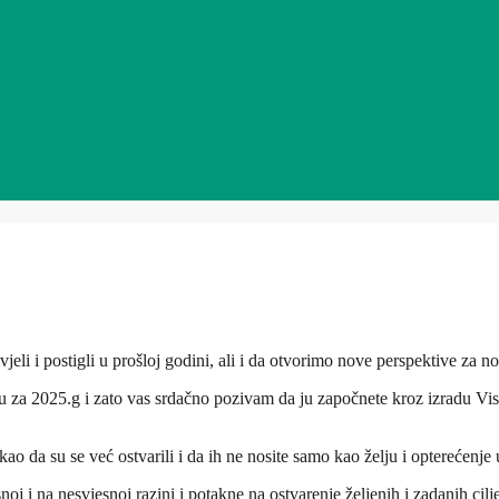
jeli i postigli u prošloj godini, ali i da otvorimo nove perspektive za n
 za 2025.g i zato vas srdačno pozivam da ju započnete kroz izradu Visio
o da su se već ostvarili i da ih ne nosite samo kao želju i opterećenje 
oj i na nesvjesnoj razini i potakne na ostvarenje željenih i zadanih cilj