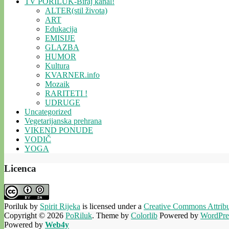
TV PORILUK-Biraj kanal!
ALTER(stil života)
ART
Edukacija
EMISIJE
GLAZBA
HUMOR
Kultura
KVARNER.info
Mozaik
RARITETI !
UDRUGE
Uncategorized
Vegetarijanska prehrana
VIKEND PONUDE
VODIČ
YOGA
Licenca
Poriluk
by
Spirit Rijeka
is licensed under a
Creative Commons Attribut
Copyright © 2026
PoRiluk
. Theme by
Colorlib
Powered by
WordPre
Powered by
Web4y