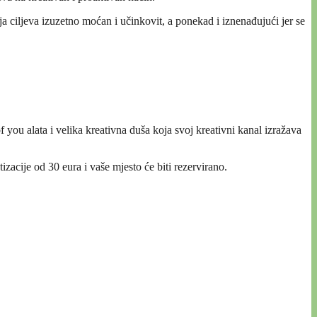
ja ciljeva izuzetno moćan i učinkovit, a ponekad i iznenađujući jer se
f you alata i velika kreativna duša koja svoj kreativni kanal izražava
zacije od 30 eura i vaše mjesto će biti rezervirano.