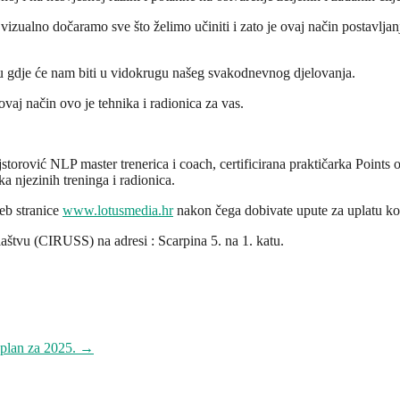
vizualno dočaramo sve što želimo učiniti i zato je ovaj način postavljan
oru gdje će nam biti u vidokrugu našeg svakodnevnog djelovanja.
 ovaj način ovo je tehnika i radionica za vas.
torović NLP master trenerica i coach, certificirana praktičarka Points o
ka njezinih treninga i radionica.
web stranice
www.lotusmedia.hr
nakon čega dobivate upute za uplatu koti
alaštvu (CIRUSS) na adresi : Scarpina 5. na 1. katu.
j plan za 2025.
→