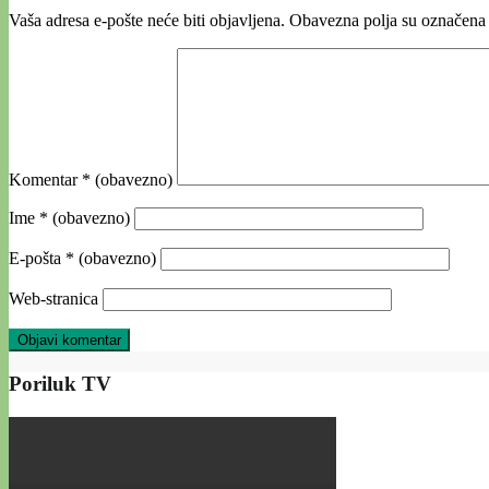
Vaša adresa e-pošte neće biti objavljena.
Obavezna polja su označena
Komentar
* (obavezno)
Ime
* (obavezno)
E-pošta
* (obavezno)
Web-stranica
Poriluk TV