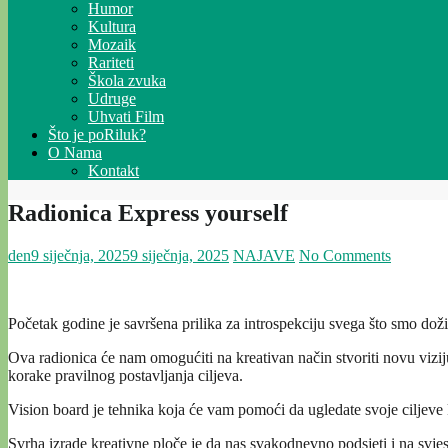
Humor
Kultura
Mozaik
Rariteti
Škola zvuka
Udruge
Uhvati Film
Što je poRiluk?
O Nama
Kontakt
Radionica Express yourself
den
9 siječnja, 2025
9 siječnja, 2025
NAJAVE
No Comments
Početak godine je savršena prilika za introspekciju svega što smo doživ
Ova radionica će nam omogućiti na kreativan način stvoriti novu viziju
korake pravilnog postavljanja ciljeva.
Vision board je tehnika koja će vam pomoći da ugledate svoje ciljeve ka
Svrha izrade kreativne ploče je da nas svakodnevno podsjeti i na svjesn