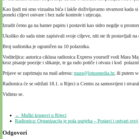
Kao ljudi mi smo vizualna bića i lakše doživljavamo stvarnost kada si 
poneki ciljevi ostvare i bez naše kontrole i utjecaja.
Izradit ćemo ga na hamer papiru i postaviti kao sidro negdje u prost
Ukoliko do sada niste zapisivali svoje ciljeve, niti ste ih postavljali na
Broj sudionika je ograničen na 10 polaznika.
Voditeljica: autorica ciklusa radionica Express yourself vodi Mara Majs
kroz pisanje poezije i slikanje, te ga rado potiče i otvara i kod polazni
Prijave se zaprimaju na mail adresu:
mara@lotusmedia.hr
, ili putem 
Radionica će se održati 18.1. u Rijeci u Centru za samosvijest i stvar
Vidimo se.
←
Muški krugovi u Rijeci
Radionica: Organizacija je pola uspjeha – Postavi i ostvari svo
Odgovori