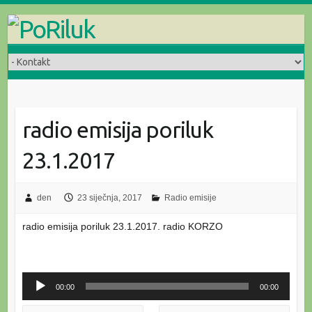
Skip
to
content
radio emisija poriluk
23.1.2017
den
23 siječnja, 2017
Radio emisije
radio emisija poriluk 23.1.2017. radio KORZO
Reproduktor
00:00
00:00
audiozapisa