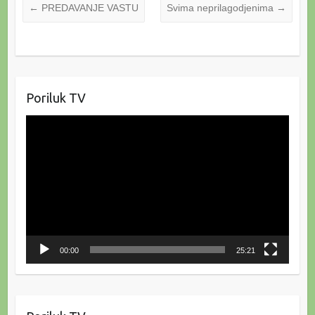
←
PREDAVANJE VASTU
Svima neprilagodjenima
→
Poriluk TV
Reproduktor
videozapisa
00:00
25:21