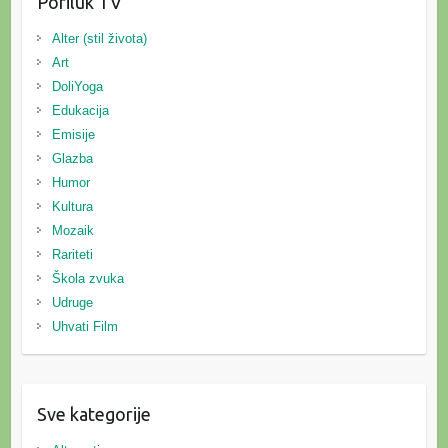
Poriluk TV
Alter (stil života)
Art
DoliYoga
Edukacija
Emisije
Glazba
Humor
Kultura
Mozaik
Rariteti
Škola zvuka
Udruge
Uhvati Film
Sve kategorije