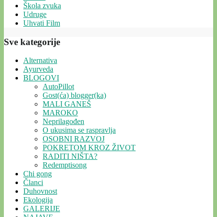
Škola zvuka
Udruge
Uhvati Film
Sve kategorije
Alternativa
Ayurveda
BLOGOVI
AutoPillot
Gost(ća) blogger(ka)
MALI GANEŠ
MAROKO
Neprilagođen
O ukusima se raspravlja
OSOBNI RAZVOJ
POKRETOM KROZ ŽIVOT
RADITI NIŠTA?
Redemptisong
Chi gong
Članci
Duhovnost
Ekologija
GALERIJE