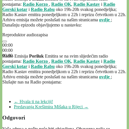
postajama:
Radio Korzo
,
Radio OK
,
Radio Kastav
i
Radio
Gorski kotar
i
Radio Rabu
oko 19h-20h svakog ponedjeljka;
Radio Kastav emitira ponedjeljkom u 22h i reprizu četvrtkom u 22h.
Arhivu emisija možete poslušati na našim stranicama
ovdje
;
Današnju epizodu objavljujemo u nastavku:
Reproduktor audiozapisa
00:00
00:00
00:00
Radio Emisija
Poriluk
Emitira se na svim slijedećim radio
postajama:
Radio Korzo
,
Radio OK
,
Radio Kastav
i
Radio
Gorski kotar
i
Radio Rabu
oko 19h-20h svakog ponedjeljka;
Radio Kastav emitira ponedjeljkom u 22h i reprizu četvrtkom u 22h.
Arhivu emisija možete poslušati na našim stranicama
ovdje
;
Slušajte nas na Radio postajama:
←
Hvala ti na lekciji!
Predavanja Krešimira Mišaka u Rijeci
→
Odgovori
Vaša adresa e-pošte neće biti objavljena.
Obavezna polja su