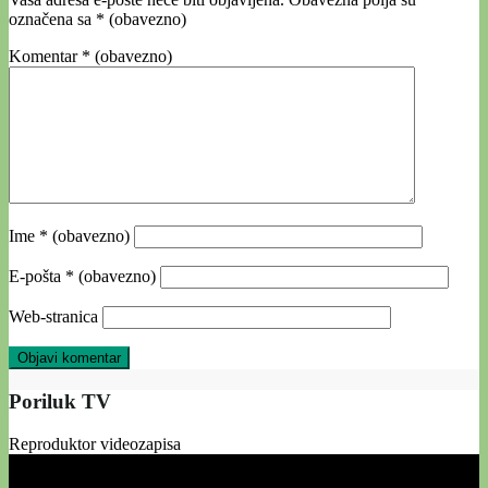
označena sa
* (obavezno)
Komentar
* (obavezno)
Ime
* (obavezno)
E-pošta
* (obavezno)
Web-stranica
Poriluk TV
Reproduktor videozapisa