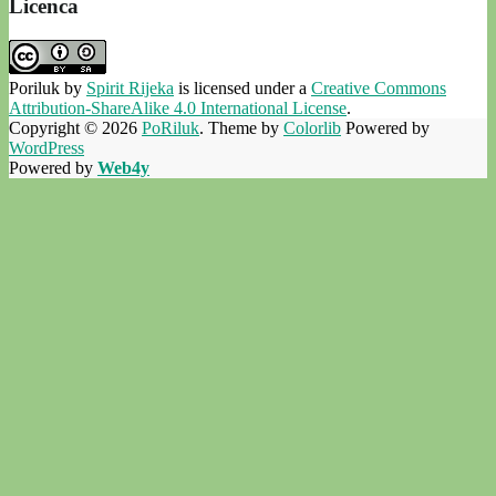
Licenca
Poriluk
by
Spirit Rijeka
is licensed under a
Creative Commons
Attribution-ShareAlike 4.0 International License
.
Copyright © 2026
PoRiluk
. Theme by
Colorlib
Powered by
WordPress
Powered by
Web4y