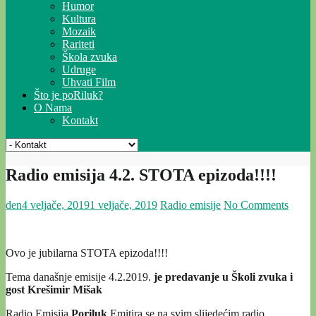
Humor
Kultura
Mozaik
Rariteti
Škola zvuka
Udruge
Uhvati Film
Što je poRiluk?
O Nama
Kontakt
Radio emisija 4.2. STOTA epizoda!!!!
den
4 veljače, 2019
1 veljače, 2019
Radio emisije
No Comments
Ovo je jubilarna STOTA epizoda!!!!
Tema današnje emisije 4.2.2019.
je predavanje u Školi zvuka i
gost Krešimir Mišak
Radio Emisija
Poriluk
Emitira se na svim slijedećim radio