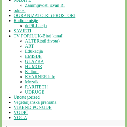
NAJAVE
Zanimljivosti izvan Ri
odnosi
OGRANIZATO-RI i PROSTORI
Radio emisije
dePiLLacija
SAVJETI
TV PORILUK-Biraj kanal!
ALTER(stil života)
ART
Edukacija
EMISIJE
GLAZBA
HUMOR
Kultura
KVARNER.info
Mozaik
RARITETI !
UDRUGE
Uncategorized
Vegetarijanska prehrana
VIKEND PONUDE
VODIČ
YOGA