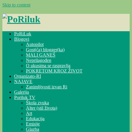
Skip to content
PoRiLuk
Blogovi
Autopilot
Gost(ća) blogger(ka)
MALI GANEŠ
Neprilagođen
O ukusima se raspravlja
POKRETOM KROZ ŽIVOT
Organizato-RI
NAJAVE
Zanimljivosti izvan Ri
Galerija
Poriluk TV
Škola zvuka
Alter (stil života)
Art
Edukacija
Emisije
Glazba