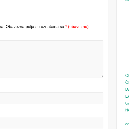
na.
Obavezna polja su označena sa
* (obavezno)
Ch
Čl
D
Ek
G
N
od