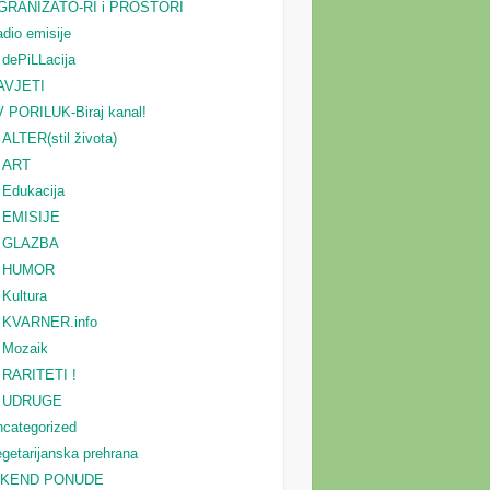
GRANIZATO-RI i PROSTORI
dio emisije
dePiLLacija
AVJETI
 PORILUK-Biraj kanal!
ALTER(stil života)
ART
Edukacija
EMISIJE
GLAZBA
HUMOR
Kultura
KVARNER.info
Mozaik
RARITETI !
UDRUGE
categorized
getarijanska prehrana
IKEND PONUDE