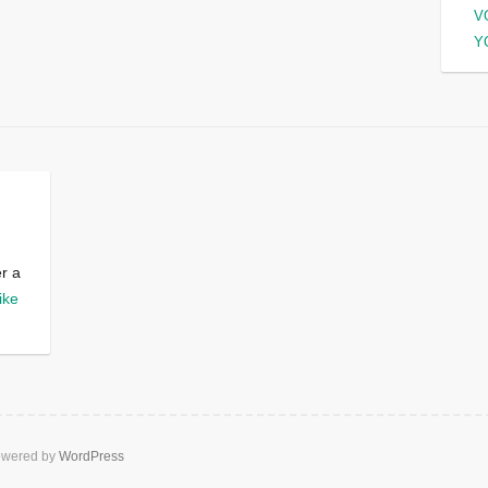
V
Y
er a
ike
wered by
WordPress