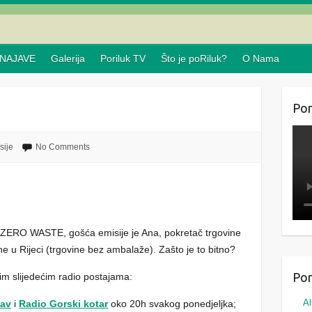
NAJAVE
Galerija
Poriluk TV
Što je poRiluk?
O Nama
Por
sije
No Comments
 ZERO WASTE, gošća emisije je Ana, pokretač trgovine
 u Rijeci (trgovine bez ambalaže). Zašto je to bitno?
Por
im slijedećim radio postajama:
Al
tav
i
Radio Gorski kotar
oko 20h svakog ponedjeljka;