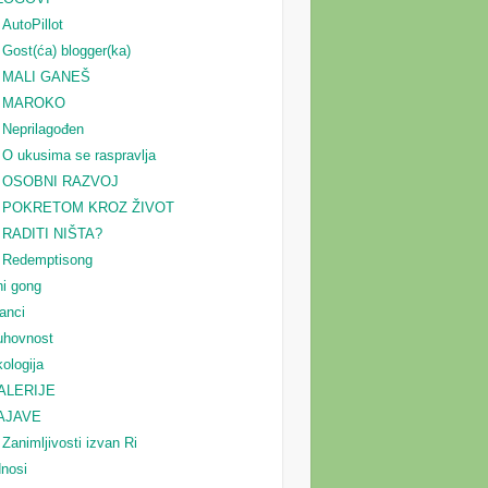
AutoPillot
Gost(ća) blogger(ka)
MALI GANEŠ
MAROKO
Neprilagođen
O ukusima se raspravlja
OSOBNI RAZVOJ
POKRETOM KROZ ŽIVOT
RADITI NIŠTA?
Redemptisong
i gong
anci
uhovnost
ologija
ALERIJE
AJAVE
Zanimljivosti izvan Ri
nosi