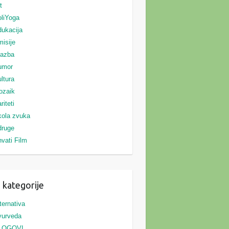
t
liYoga
ukacija
isije
lazba
umor
ltura
ozaik
riteti
ola zvuka
druge
vati Film
 kategorije
ternativa
yurveda
LOGOVI