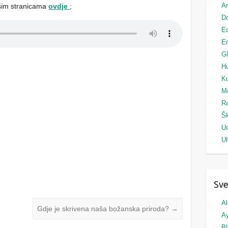
Ar
ašim stranicama
ovdje
;
Do
Ed
Em
G
H
Ku
M
Ra
Šk
U
Uh
Sve
Al
Gdje je skrivena naša božanska priroda?
→
A
B