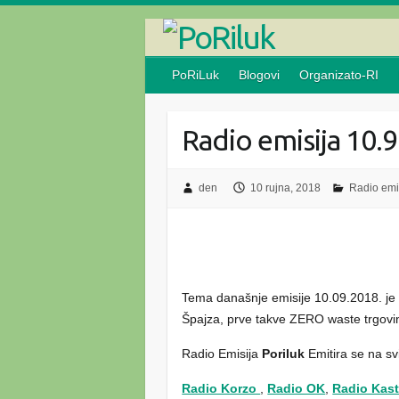
Skip
to
content
PoRiLuk
Blogovi
Organizato-RI
Radio emisija 10.9
den
10 rujna, 2018
Radio emi
Tema današnje emisije 10.09.2018. je
Špajza, prve takve ZERO waste trgovine
Radio Emisija
Poriluk
Emitira se na sv
Radio Korzo
,
Radio OK
,
Radio Kas