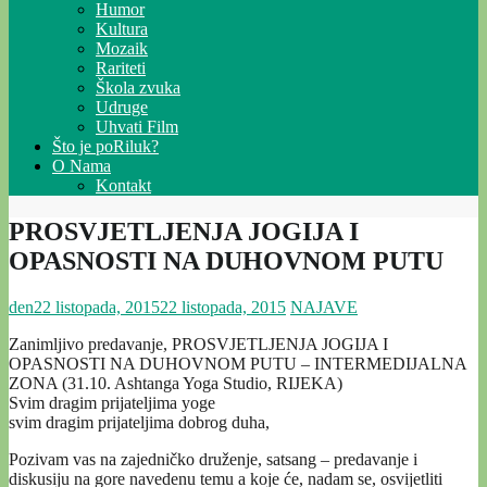
Humor
Kultura
Mozaik
Rariteti
Škola zvuka
Udruge
Uhvati Film
Što je poRiluk?
O Nama
Kontakt
PROSVJETLJENJA JOGIJA I
OPASNOSTI NA DUHOVNOM PUTU
den
22 listopada, 2015
22 listopada, 2015
NAJAVE
Zanimljivo predavanje, PROSVJETLJENJA JOGIJA I
OPASNOSTI NA DUHOVNOM PUTU – INTERMEDIJALNA
ZONA (31.10. Ashtanga Yoga Studio, RIJEKA)
Svim dragim prijateljima yoge
svim dragim prijateljima dobrog duha,
Pozivam vas na zajedničko druženje, satsang – predavanje i
diskusiju na gore navedenu temu a koje će, nadam se, osvijetliti