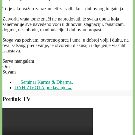
To je jako važno za razumjeti za sadhaku – duhovnog tragatelja.
Zatvoriti vrata tome znači ne napredovati, te svaka uputa koja
zanemaruje sve navedeno vodi u duhovnu stagnaciju, fanatizam,
dogmu, neslobodu, manipulaciju, i duhovnu propast.
Stoga vas pozivam, otvorenog srca i uma, u dobroj volji i duhu, na
ovaj satsang-predavanje, te otvorenu diskusiju i dijeljenje vlastitih
iskustava.
Sarva mangalam
Om
Suyam
←
Seminar Karma & Dharma,
DAH ŽIVOTA predavanje
→
Poriluk TV