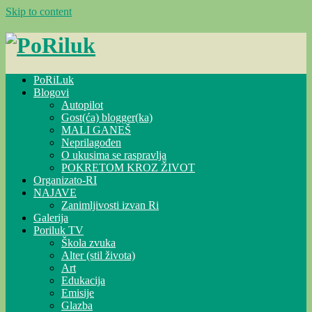
Skip to content
PoRiLuk
Blogovi
Autopilot
Gost(ća) blogger(ka)
MALI GANEŠ
Neprilagođen
O ukusima se raspravlja
POKRETOM KROZ ŽIVOT
Organizato-RI
NAJAVE
Zanimljivosti izvan Ri
Galerija
Poriluk TV
Škola zvuka
Alter (stil života)
Art
Edukacija
Emisije
Glazba