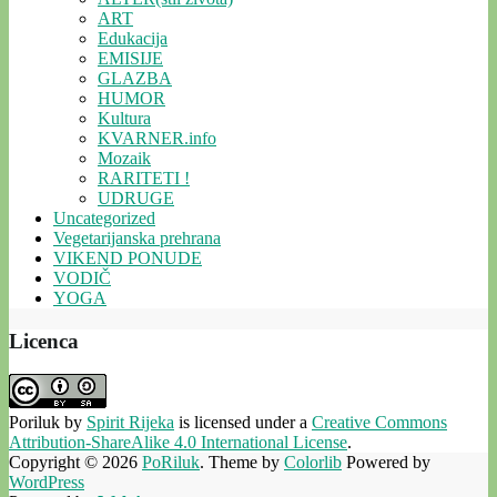
ART
Edukacija
EMISIJE
GLAZBA
HUMOR
Kultura
KVARNER.info
Mozaik
RARITETI !
UDRUGE
Uncategorized
Vegetarijanska prehrana
VIKEND PONUDE
VODIČ
YOGA
Licenca
Poriluk
by
Spirit Rijeka
is licensed under a
Creative Commons
Attribution-ShareAlike 4.0 International License
.
Copyright © 2026
PoRiluk
. Theme by
Colorlib
Powered by
WordPress