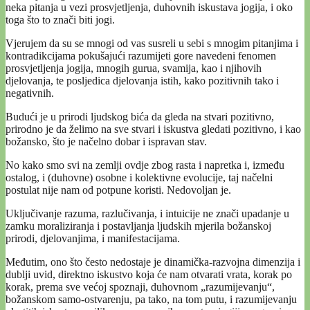
neka pitanja u vezi prosvjetljenja, duhovnih iskustava jogija, i oko
toga što to znači biti jogi.
Vjerujem da su se mnogi od vas susreli u sebi s mnogim pitanjima i
kontradikcijama pokušajući razumijeti gore navedeni fenomen
prosvjetljenja jogija, mnogih gurua, svamija, kao i njihovih
djelovanja, te posljedica djelovanja istih, kako pozitivnih tako i
negativnih.
Budući je u prirodi ljudskog bića da gleda na stvari pozitivno,
prirodno je da želimo na sve stvari i iskustva gledati pozitivno, i kao
božansko, što je načelno dobar i ispravan stav.
No kako smo svi na zemlji ovdje zbog rasta i napretka i, između
ostalog, i (duhovne) osobne i kolektivne evolucije, taj načelni
postulat nije nam od potpune koristi. Nedovoljan je.
Uključivanje razuma, razlučivanja, i intuicije ne znači upadanje u
zamku moraliziranja i postavljanja ljudskih mjerila božanskoj
prirodi, djelovanjima, i manifestacijama.
Međutim, ono što često nedostaje je dinamička-razvojna dimenzija i
dublji uvid, direktno iskustvo koja će nam otvarati vrata, korak po
korak, prema sve većoj spoznaji, duhovnom „razumijevanju“,
božanskom samo-ostvarenju, pa tako, na tom putu, i razumijevanju