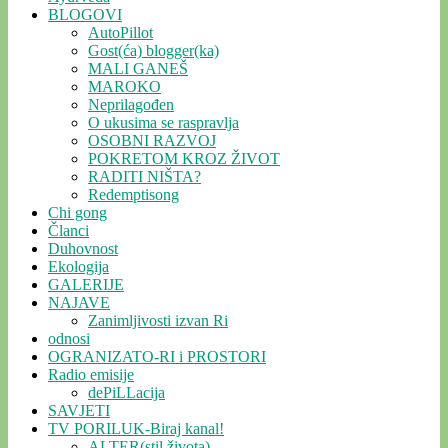
BLOGOVI
AutoPillot
Gost(ća) blogger(ka)
MALI GANEŠ
MAROKO
Neprilagođen
O ukusima se raspravlja
OSOBNI RAZVOJ
POKRETOM KROZ ŽIVOT
RADITI NIŠTA?
Redemptisong
Chi gong
Članci
Duhovnost
Ekologija
GALERIJE
NAJAVE
Zanimljivosti izvan Ri
odnosi
OGRANIZATO-RI i PROSTORI
Radio emisije
dePiLLacija
SAVJETI
TV PORILUK-Biraj kanal!
ALTER(stil života)