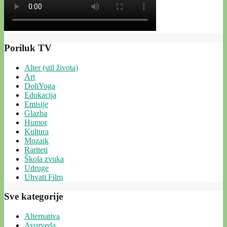
Poriluk TV
Alter (stil života)
Art
DoliYoga
Edukacija
Emisije
Glazba
Humor
Kultura
Mozaik
Rariteti
Škola zvuka
Udruge
Uhvati Film
Sve kategorije
Alternativa
Ayurveda