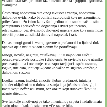
vlastitih iskustava prilikom raznoraznih susreta s jogijima, guruima,
svamijima.
Često zbog nedostatka direktnog iskustva i znanja, nedostatka
duhovnog uvida, kako bi pomirili suprotnosti koje ne razumijemo,
prihvaćamo nižu istinu kao višu ili jedinu odnosno konačnu istinu;
percipiramo i prihvaćamo događanja i stvari prelinearno,
relativizirano, bez stvarnog duhovnog smjera-vizije koja nam može
otvoriti prostor za istinski duhovni napredak i rast.
Danas mnogi gurui i swamiji govore o predanosti i o ljubavi dok
njihova djela nisu u skladu s onim što podučavaju.
Mnogi, štoviše, negiraju, zataškavaju, ili u najboljem slučaju
opravdavaju svoje postupke i djelovanja, te savjetuju svoje učenike
predavanju uma i otvaranje srca, zapostavljajući aspekt razuma,
logike, intelekta, intuicije – jednako važne za sigurno koračanje
duhovnom stazom.
Logika, razum, intelekt, emocije, ljubav predanost, intuicija –
također uključeni su u duhovna stanja koja još nismo dostigli, i
imaju svoju božansku svrhu, bez obzira koju duhovnu školu ili
učenje slijedimo.
Sve funkcije emotivnog pa tako i mentalnog svijeta i nadalje imaju
svoju ulogu i kada dostignemo više razine bića.