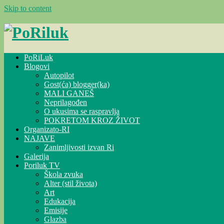
Skip to content
PoRiLuk
Blogovi
Autopilot
Gost(ća) blogger(ka)
MALI GANEŠ
Neprilagođen
O ukusima se raspravlja
POKRETOM KROZ ŽIVOT
Organizato-RI
NAJAVE
Zanimljivosti izvan Ri
Galerija
Poriluk TV
Škola zvuka
Alter (stil života)
Art
Edukacija
Emisije
Glazba