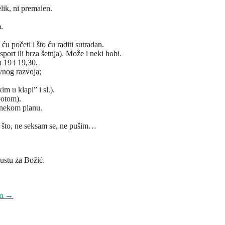
lik, ni premalen.
.
 početi i što ću raditi sutradan.
rt ili brza šetnja). Može i neki hobi.
 19 i 19,30.
vnog razvoja;
m u klapi” i sl.).
potom).
 nekom planu.
o što, ne seksam se, ne pušim…
ustu za Božić.
om
→