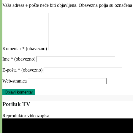
Vaša adresa e-pošte neće biti objavljena.
Obavezna polja su označena
Komentar
* (obavezno)
Ime
* (obavezno)
E-pošta
* (obavezno)
Web-stranica
Poriluk TV
Reproduktor videozapisa