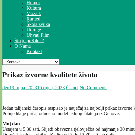
Humor
Kultura
Mozaik
Rariteti
Škola zvuka
Udruge
Uhvati Film
Što je poRiluk?
O Nama
Kontakt
Prikaz izvorne kvalitete života
den
19 rujna, 2023
16 rujna, 2023
Članci
No Comments
Jedan talijanski časopis raspisao je natječaj za najbolji prikaz izvorne k
Pobijedila je priča, odnosno model jednog čitatelja iz Genove.
Moj dan
Ustajem u 5,30 sati. Slijedi obavezna tjelovježba od najmanje 30 minu
Doručak je dosta obilan. Radim od 7 do 13,30 sati, ne dulje.