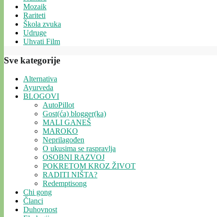
Mozaik
Rariteti
Škola zvuka
Udruge
Uhvati Film
Sve kategorije
Alternativa
Ayurveda
BLOGOVI
AutoPillot
Gost(ća) blogger(ka)
MALI GANEŠ
MAROKO
Neprilagođen
O ukusima se raspravlja
OSOBNI RAZVOJ
POKRETOM KROZ ŽIVOT
RADITI NIŠTA?
Redemptisong
Chi gong
Članci
Duhovnost