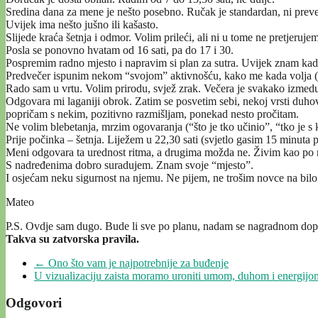
Sredina dana za mene je nešto posebno. Ručak je standardan, ni preve
Uvijek ima nešto jušno ili kašasto.
Slijede kraća šetnja i odmor. Volim prileći, ali ni u tome ne pretjerujem
Posla se ponovno hvatam od 16 sati, pa do 17 i 30.
Pospremim radno mjesto i napravim si plan za sutra. Uvijek znam kad ću
Predvečer ispunim nekom “svojom” aktivnošću, kako me kada volja (spo
Rado sam u vrtu. Volim prirodu, svjež zrak. Večera je svakako izmedu
Odgovara mi laganiji obrok. Zatim se posvetim sebi, nekoj vrsti duho
popričam s nekim, pozitivno razmišljam, ponekad nesto pročitam.
Ne volim blebetanja, mrzim ogovaranja (“što je tko učinio”, “tko je s ki
Prije počinka – šetnja. Liježem u 22,30 sati (svjetlo gasim 15 minuta 
Meni odgovara ta urednost ritma, a drugima možda ne. Živim kao po
S nadređenima dobro suradujem. Znam svoje “mjesto”.
I osjećam neku sigurnost na njemu. Ne pijem, ne trošim novce na bil
Mateo
P.S. Ovdje sam dugo. Bude li sve po planu, nadam se nagradnom dop
Takva su zatvorska pravila.
←
Ono što vam je najpotrebnije za buđenje
U vizualizaciju zaista moramo uroniti umom, duhom i energij
Odgovori