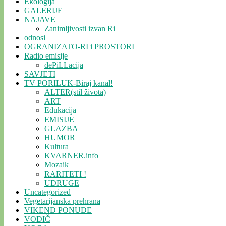
Ekologija
GALERIJE
NAJAVE
Zanimljivosti izvan Ri
odnosi
OGRANIZATO-RI i PROSTORI
Radio emisije
dePiLLacija
SAVJETI
TV PORILUK-Biraj kanal!
ALTER(stil života)
ART
Edukacija
EMISIJE
GLAZBA
HUMOR
Kultura
KVARNER.info
Mozaik
RARITETI !
UDRUGE
Uncategorized
Vegetarijanska prehrana
VIKEND PONUDE
VODIČ