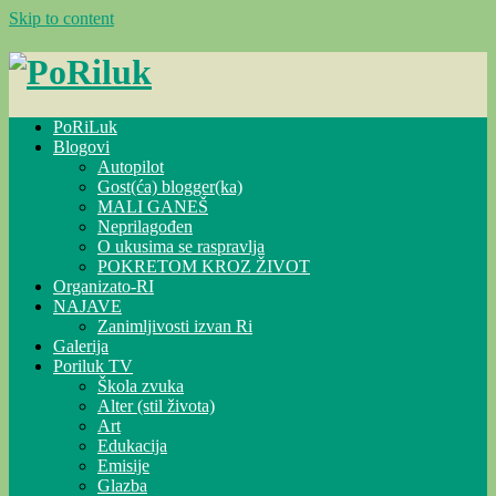
Skip to content
PoRiLuk
Blogovi
Autopilot
Gost(ća) blogger(ka)
MALI GANEŠ
Neprilagođen
O ukusima se raspravlja
POKRETOM KROZ ŽIVOT
Organizato-RI
NAJAVE
Zanimljivosti izvan Ri
Galerija
Poriluk TV
Škola zvuka
Alter (stil života)
Art
Edukacija
Emisije
Glazba