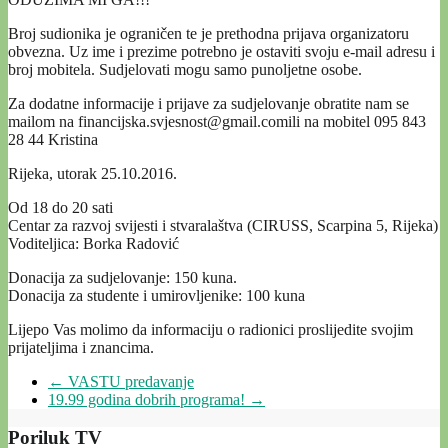
Broj sudionika je ograničen te je prethodna prijava organizatoru
obvezna. Uz ime i prezime potrebno je ostaviti svoju e-mail adresu i
broj mobitela. Sudjelovati mogu samo punoljetne osobe.
Za dodatne informacije i prijave za sudjelovanje obratite nam se
mailom na financijska.svjesnost@gmail.comili na mobitel 095 843
28 44 Kristina
Rijeka, utorak 25.10.2016.
Od 18 do 20 sati
Centar za razvoj svijesti i stvaralaštva (CIRUSS, Scarpina 5, Rijeka)
Voditeljica: Borka Radović
Donacija za sudjelovanje: 150 kuna.
Donacija za studente i umirovljenike: 100 kuna
Lijepo Vas molimo da informaciju o radionici proslijedite svojim
prijateljima i znancima.
←
VASTU predavanje
19.99 godina dobrih programa!
→
Poriluk TV