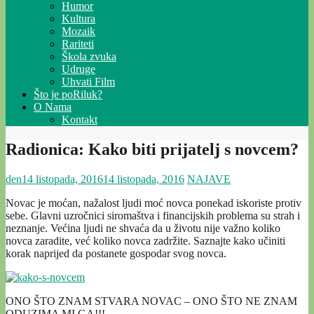
Humor
Kultura
Mozaik
Rariteti
Škola zvuka
Udruge
Uhvati Film
Što je poRiluk?
O Nama
Kontakt
Radionica: Kako biti prijatelj s novcem?
den
14 listopada, 2016
14 listopada, 2016
NAJAVE
Novac je moćan, nažalost ljudi moć novca ponekad iskoriste protiv
sebe. Glavni uzročnici siromaštva i financijskih problema su strah i
neznanje. Većina ljudi ne shvaća da u životu nije važno koliko
novca zaradite, već koliko novca zadržite. Saznajte kako učiniti
korak naprijed da postanete gospodar svog novca.
ONO ŠTO ZNAM STVARA NOVAC – ONO ŠTO NE ZNAM
ODUZIMA MI GA!!!