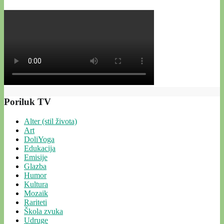
Poriluk TV
Alter (stil života)
Art
DoliYoga
Edukacija
Emisije
Glazba
Humor
Kultura
Mozaik
Rariteti
Škola zvuka
Udruge