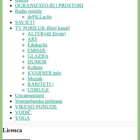
OGRANIZATO-RI i PROSTORI
Radio emisije
dePiLLacija
SAVJETI
TV PORILUK-Biraj kanal!
ALTER(stil života)
ART
Edukacija
EMISIJE
GLAZBA
HUMOR
Kultura
KVARNER.info
Mozaik
RARITETI !
UDRUGE
Uncategorized
Vegetarijanska prehrana
VIKEND PONUDE
VODIČ
YOGA
Licenca