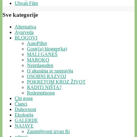
Uhvati Film
Sve kategorije
Alternativa
Ayurveda
BLOGOVI
AutoPillot
Gost(ća) blogger(ka)
MALI GANEŠ
MAROKO
Neprilagođen
O ukusima se raspravlja
OSOBNI RAZVOJ
POKRETOM KROZ ŽIVOT
RADITI NIŠTA?
Redemptisong
Chi gong
Članci
Duhovnost
Ekologija
GALERIJE
NAJAVE
Zanimljivosti izvan Ri
odnosi