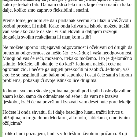
kako je trebalo biti. Da nam održi lekciju iz koje ćemo naučiti kako
dalje, koliko smo zapravo fleksibilni i snažni.
Prema tome, jednom ste dali pristanak svemu što ulazi u vaš život i
osobni prostor, ili misli. Kako onda krivca za ishode možete tražiti
van sebe ako znate da ste i vi sudjelovali u daljnjem razvoju
događaja svojim reakcijama ili manjkom istih?
Ne možete uporno izbjegavati odgovornost i očekivati od drugih da
preuzmu odgovornost za nešto što je vaš dug i vaša neodgovornost.
Mnogi od vas će reći, možemo, itekako možemo. I to je djelomično
istinito. Možete, ali pitanje je do kad? Jednom, naletjet ćete na
ogroman zid, i nećete ga uspjeti preskočiti ni zaobići. Jednom, vaš
ego će se rasplinuti kao balon od sapunice i ostat ćete sami s hrpom
problema, pokazujući svoje istinsko lice drugima.
Jednom, sve ono što ste godinama gurali pod tepih i oslovljavali ne
znam kako, samo da odmaknete od sebe i da vam ne izaziva
tjeskobu, izaći će na površinu i izazvati vam deset pute gore lekcije.
Hoćete li onda shvatiti, ili i dalje besciljno lutati, tražiti krivce u
bližnjima, retrogradnom Merkuru, alkoholu, tabletama, emotivnim
ožiljcima?
Toliko ljudi poznajem, ljudi s vrlo teškim životnim pričama. Koji