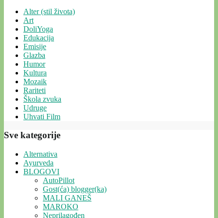
Alter (stil života)
Art
DoliYoga
Edukacija
Emisije
Glazba
Humor
Kultura
Mozaik
Rariteti
Škola zvuka
Udruge
Uhvati Film
Sve kategorije
Alternativa
Ayurveda
BLOGOVI
AutoPillot
Gost(ća) blogger(ka)
MALI GANEŠ
MAROKO
Neprilagođen