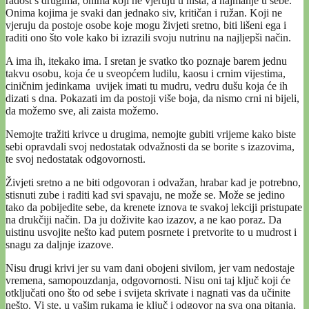
radost s drugima, onima koji ne vjeruju u ništa, a najmanje u sebe.
Onima kojima je svaki dan jednako siv, kritičan i ružan. Koji ne
vjeruju da postoje osobe koje mogu živjeti sretno, biti lišeni ega i
raditi ono što vole kako bi izrazili svoju nutrinu na najljepši način.
A ima ih, itekako ima. I sretan je svatko tko poznaje barem jednu
takvu osobu, koja će u sveopćem ludilu, kaosu i crnim vijestima,
ciničnim jedinkama uvijek imati tu mudru, vedru dušu koja će ih
dizati s dna. Pokazati im da postoji više boja, da nismo crni ni bijeli,
da možemo sve, ali zaista možemo.
Nemojte tražiti krivce u drugima, nemojte gubiti vrijeme kako biste
sebi opravdali svoj nedostatak odvažnosti da se borite s izazovima,
te svoj nedostatak odgovornosti.
Živjeti sretno a ne biti odgovoran i odvažan, hrabar kad je potrebno,
stisnuti zube i raditi kad svi spavaju, ne može se. Može se jedino
tako da pobijedite sebe, da krenete iznova te svakoj lekciji pristupate
na drukčiji način. Da ju doživite kao izazov, a ne kao poraz. Da
uistinu usvojite nešto kad putem posrnete i pretvorite to u mudrost i
snagu za daljnje izazove.
Nisu drugi krivi jer su vam dani obojeni sivilom, jer vam nedostaje
vremena, samopouzdanja, odgovornosti. Nisu oni taj ključ koji će
otključati ono što od sebe i svijeta skrivate i nagnati vas da učinite
nešto. Vi ste, u vašim rukama je ključ i odgovor na sva ona pitanja,