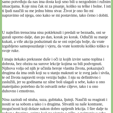
samo potvrđuju da nas ima dosta koji smo bili u nezgodnim i ružnim
situacijama. Koje nisu čak ni za pisanje, koliko su teške i bolne. I isti
ti ljudi naučili su me jednu bitnu stvar. Život je ono što mi
napravimo od njega, ono kako se mi postavimo, tako ćemo i dobiti.
U najtežim trenucima nisu pokleknuli i predali se beznađu, oni se
gurali uporno dalje, dan po dan, korak po korak. Odlučili su manje
kukati, a više akcija poduzimati da se oni osjećaju bolje, da vrate
izgubljeno samopouzdanje i vjeru, da vrate kontrolu koliko toliko u
svoje ruke.
I imaju itekako prekrasne duše i oči iz kojih izvire samo toplina i
dobrota, bez obzira na surove lekcije kojima su bili podvrgnuti.
Njihova volja od njih je učinila heroje vlastita života, pokazujući
drugima da ima onih koji su u stanju maknuti se iz sveg jada i sivila,
te od života napraviti svoju verziju bajke. I nju su definitivno i
zaslužili, jer su godinama uz silne boli ulagali u sebe, kako u ono
materijalno potrebno da bi ostvarili neke ciljeve, tako i u ono
duhovno i emotivno.
Nisu zazirali od straha, suza, gubitaka, ljutnji. Naučili su reagirati i
nositi se sa sobom a tako i s drugima. Shvatili su naše kontraste,
mogućnosti koji dolaze nakon dobro upijenih lekcija. I šire dalje tu