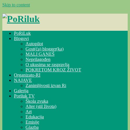
Skip to content
PoRiLuk
Blogovi
Autopilot
Gost(ća) blogger(ka)
MALI GANEŠ
Neprilagođen
O ukusima se raspravlja
POKRETOM KROZ ŽIVOT
Organizato-RI
NAJAVE
Zanimljivosti izvan Ri
Galerija
Poriluk TV
Škola zvuka
Alter (stil života)
Art
Edukacija
Emisije
Glazba