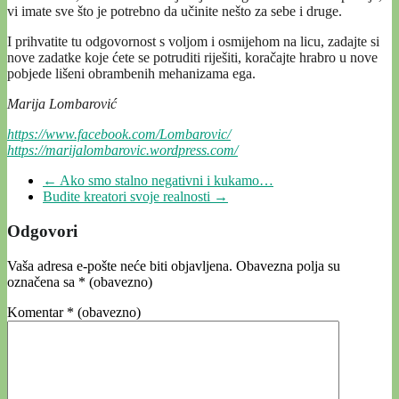
vi imate sve što je potrebno da učinite nešto za sebe i druge.
I prihvatite tu odgovornost s voljom i osmijehom na licu, zadajte si
nove zadatke koje ćete se potruditi riješiti, koračajte hrabro u nove
pobjede lišeni obrambenih mehanizama ega.
Marija Lombarović
https://www.facebook.com/Lombarovic/
https://marijalombarovic.wordpress.com/
←
Ako smo stalno negativni i kukamo…
Budite kreatori svoje realnosti
→
Odgovori
Vaša adresa e-pošte neće biti objavljena.
Obavezna polja su
označena sa
* (obavezno)
Komentar
* (obavezno)