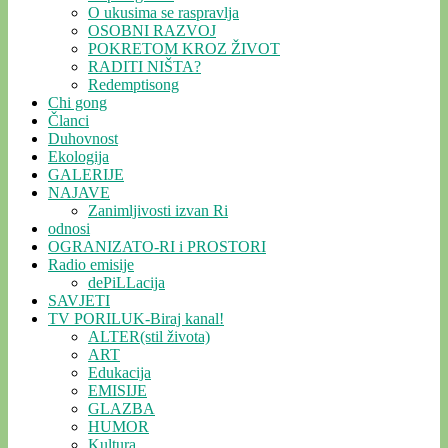
O ukusima se raspravlja
OSOBNI RAZVOJ
POKRETOM KROZ ŽIVOT
RADITI NIŠTA?
Redemptisong
Chi gong
Članci
Duhovnost
Ekologija
GALERIJE
NAJAVE
Zanimljivosti izvan Ri
odnosi
OGRANIZATO-RI i PROSTORI
Radio emisije
dePiLLacija
SAVJETI
TV PORILUK-Biraj kanal!
ALTER(stil života)
ART
Edukacija
EMISIJE
GLAZBA
HUMOR
Kultura