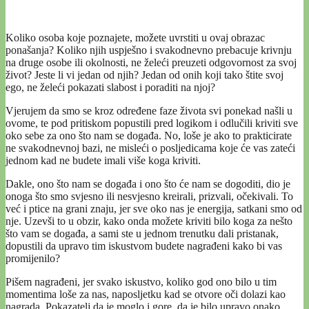
Koliko osoba koje poznajete, možete uvrstiti u ovaj obrazac
ponašanja? Koliko njih uspješno i svakodnevno prebacuje krivnju
na druge osobe ili okolnosti, ne želeći preuzeti odgovornost za svoj
život? Jeste li vi jedan od njih? Jedan od onih koji tako štite svoj
ego, ne želeći pokazati slabost i poraditi na njoj?
Vjerujem da smo se kroz određene faze života svi ponekad našli u
ovome, te pod pritiskom popustili pred logikom i odlučili kriviti sve
oko sebe za ono što nam se događa. No, loše je ako to prakticirate
ne svakodnevnoj bazi, ne misleći o posljedicama koje će vas zateći
jednom kad ne budete imali više koga kriviti.
Dakle, ono što nam se događa i ono što će nam se dogoditi, dio je
onoga što smo svjesno ili nesvjesno kreirali, prizvali, očekivali. To
već i ptice na grani znaju, jer sve oko nas je energija, satkani smo od
nje. Uzevši to u obzir, kako onda možete kriviti bilo koga za nešto
što vam se događa, a sami ste u jednom trenutku dali pristanak,
dopustili da upravo tim iskustvom budete nagrađeni kako bi vas
promijenilo?
Pišem nagrađeni, jer svako iskustvo, koliko god ono bilo u tim
momentima loše za nas, naposljetku kad se otvore oči dolazi kao
nagrada. Pokazatelj da je moglo i gore, da je bilo upravo onako