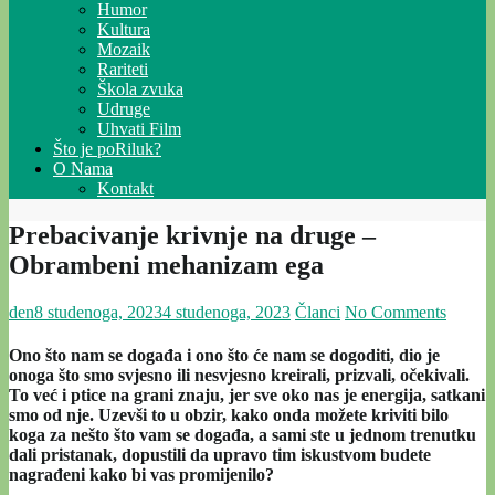
Humor
Kultura
Mozaik
Rariteti
Škola zvuka
Udruge
Uhvati Film
Što je poRiluk?
O Nama
Kontakt
Prebacivanje krivnje na druge –
Obrambeni mehanizam ega
den
8 studenoga, 2023
4 studenoga, 2023
Članci
No Comments
Ono što nam se događa i ono što će nam se dogoditi, dio je
onoga što smo svjesno ili nesvjesno kreirali, prizvali, očekivali.
To već i ptice na grani znaju, jer sve oko nas je energija, satkani
smo od nje. Uzevši to u obzir, kako onda možete kriviti bilo
koga za nešto što vam se događa, a sami ste u jednom trenutku
dali pristanak, dopustili da upravo tim iskustvom budete
nagrađeni kako bi vas promijenilo?