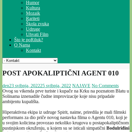
Humor
Kultura
Mozaik
Rariteti
Škola zvuka
Udruge
Uhvati Film
Što je poRiluk?
O Nama
Kontakt
POST APOKALIPTIČNI AGENT 010
den
23 svibnja, 2022
25 svibnja, 2022
NAJAVE
No Comments
Ovog su vikenda prve turiste i kupače na Krku na poznatom Blatu u
Solinama iznenadile čudne improvizacije koje nisu pripadale
ambijentu kupališta.
Hiperaktivna ekipa iz udruge Spirit, naime, priredila je mali filmski
performans za dio priče novog nastavka filma o Agentu 010, koji je
u svojim kolicima provozao nekoliko krugova u postapokaliptičnom
pustinjskom okruženju, u kojem su se isticali simpatični
Bodulriđini