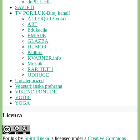
dePiLLacija
SAVJETI
TV PORILUK-Biraj kanal!
ALTER(stil života)
ART
Edukacija
EMISIJE
GLAZBA
HUMOR
Kultura
KVARNER.info
Mozaik
RARITETI !
UDRUGE
Uncategorized
Vegetarijanska prehrana
VIKEND PONUDE
VODIČ
YOGA
Licenca
Poriluk
by
Spirit Rijeka
is licensed under a
Creative Commons