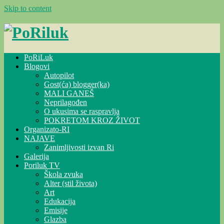
Skip to content
PoRiLuk
Blogovi
Autopilot
Gost(ća) blogger(ka)
MALI GANEŠ
Neprilagođen
O ukusima se raspravlja
POKRETOM KROZ ŽIVOT
Organizato-RI
NAJAVE
Zanimljivosti izvan Ri
Galerija
Poriluk TV
Škola zvuka
Alter (stil života)
Art
Edukacija
Emisije
Glazba