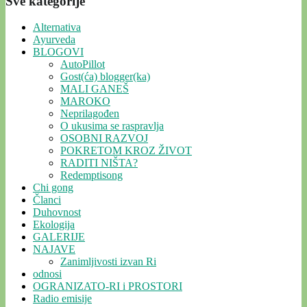
Sve kategorije
Alternativa
Ayurveda
BLOGOVI
AutoPillot
Gost(ća) blogger(ka)
MALI GANEŠ
MAROKO
Neprilagođen
O ukusima se raspravlja
OSOBNI RAZVOJ
POKRETOM KROZ ŽIVOT
RADITI NIŠTA?
Redemptisong
Chi gong
Članci
Duhovnost
Ekologija
GALERIJE
NAJAVE
Zanimljivosti izvan Ri
odnosi
OGRANIZATO-RI i PROSTORI
Radio emisije