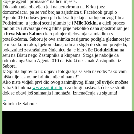
koje je agent “pronašao” na licu mjesta.
Dio snimanja obavljen je i na aerodromu na Krku (bez
domorodaca), pa se već brojna zajednica u Facebook grupi o
Agentu 010 oduševljeno pita kakva li je tajna radnje novog filma.
Podsjetimo, u jednoj sceni glumio je i
Mile Kekin
, a cijeli proces
radionica i stvaranja ovog filma prije nekoliko dana apostrofiran je i
u
hrvatskom Saboru
kao primjer djelovanja sa mladima s
poteškoćama. Saboru je ova snimka zasigurno podigla gledanost jer
je u kratkom roku, tijekom dana, odmah stigla do stotinu pregleda,
pokazujući zastrašujuću činjenicu da je bilo više
Bodulriđina
na
setu na Blatu nego Zastupnika u klupama. Stoga je nabolje da
odmah angažiraju Agenta 010 da istraži nestanak Zastupnika iz
Sabora.
Iz Spirita tajnovito uz objavu fotografija sa seta navode: “ako vam
ništa nije jasno, ne brinite, nije ni nama!”.
Ako niste vidjeli prvi dio ovog zanimljivog filma još uvijek možete
zatražiti link na
www.spirit-ri.hr
a za drugi nastavak ćete se strpiti
dok se obavi još snimanja i montaža. Iznenađenja su sigurna!
Snimka iz Sabora: