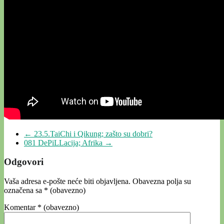
←
23.5.TaiChi i Qikung; zašto su dobri?
081 DePiLLacija; Afrika
→
Odgovori
Vaša adresa e-pošte neće biti objavljena.
Obavezna polja su
označena sa
* (obavezno)
Komentar
* (obavezno)