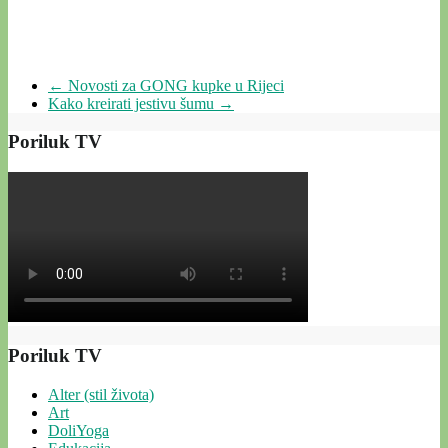
←
Novosti za GONG kupke u Rijeci
Kako kreirati jestivu šumu
→
Poriluk TV
Poriluk TV
Alter (stil života)
Art
DoliYoga