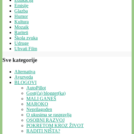
Edukacija
Emisije
Glazba
Humor
Kultura
Mozaik
Rariteti
Škola zvuka
Udruge
Uhvati Film
Sve kategorije
Alternativa
Ayurveda
BLOGOVI
AutoPillot
Gost(ća) blogger(ka)
MALI GANEŠ
MAROKO
Neprilagođen
O ukusima se raspravlja
OSOBNI RAZVOJ
POKRETOM KROZ ŽIVOT
RADITI NIŠTA?