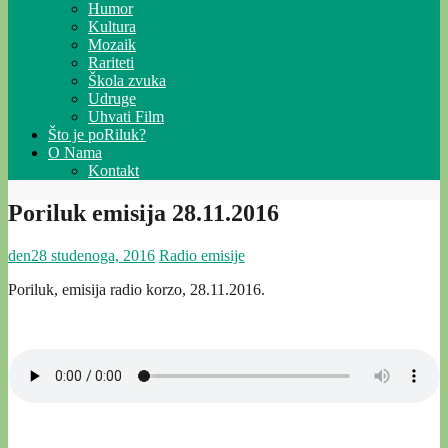
Humor
Kultura
Mozaik
Rariteti
Škola zvuka
Udruge
Uhvati Film
Što je poRiluk?
O Nama
Kontakt
Poriluk emisija 28.11.2016
den
28 studenoga, 2016
Radio emisije
Poriluk, emisija radio korzo, 28.11.2016.