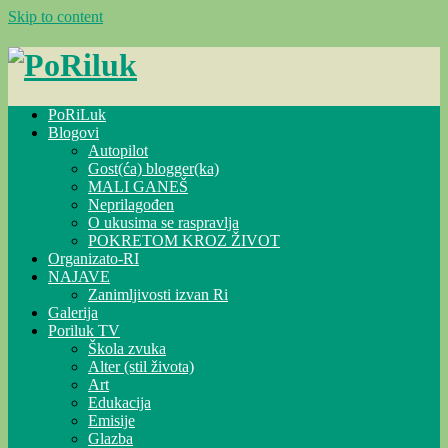
Skip to content
PoRiLuk
Blogovi
Autopilot
Gost(ća) blogger(ka)
MALI GANEŠ
Neprilagođen
O ukusima se raspravlja
POKRETOM KROZ ŽIVOT
Organizato-RI
NAJAVE
Zanimljivosti izvan Ri
Galerija
Poriluk TV
Škola zvuka
Alter (stil života)
Art
Edukacija
Emisije
Glazba