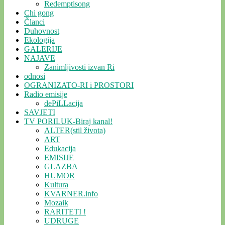
Redemptisong
Chi gong
Članci
Duhovnost
Ekologija
GALERIJE
NAJAVE
Zanimljivosti izvan Ri
odnosi
OGRANIZATO-RI i PROSTORI
Radio emisije
dePiLLacija
SAVJETI
TV PORILUK-Biraj kanal!
ALTER(stil života)
ART
Edukacija
EMISIJE
GLAZBA
HUMOR
Kultura
KVARNER.info
Mozaik
RARITETI !
UDRUGE