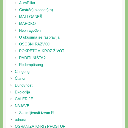
AutoPillot
Gost(ća) blogger(ka)
MALI GANEŠ
MAROKO
Neprilagođen
O ukusima se raspravlja
OSOBNI RAZVOJ
POKRETOM KROZ ŽIVOT
RADITI NIŠTA?
Redemptisong
Chi gong
Članci
Duhovnost
Ekologija
GALERIJE
NAJAVE
Zanimljivosti izvan Ri
odnosi
OGRANIZATO-RI i PROSTORI