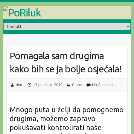
Skip
to
content
Pomagala sam drugima
kako bih se ja bolje osjećala!
den
17 prosinca, 2019
Članci
No Comments
Mnogo puta u želji da pomognemo
drugima, možemo zapravo
pokušavati kontrolirati naše