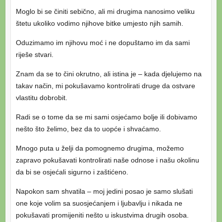
Moglo bi se činiti sebično, ali mi drugima nanosimo veliku
štetu ukoliko vodimo njihove bitke umjesto njih samih.
Oduzimamo im njihovu moć i ne dopuštamo im da sami
riješe stvari.
Znam da se to čini okrutno, ali istina je – kada djelujemo na
takav način, mi pokušavamo kontrolirati druge da ostvare
vlastitu dobrobit.
Radi se o tome da se mi sami osjećamo bolje ili dobivamo
nešto što želimo, bez da to uopće i shvaćamo.
Mnogo puta u želji da pomognemo drugima, možemo
zapravo pokušavati kontrolirati naše odnose i našu okolinu
da bi se osjećali sigurno i zaštićeno.
Napokon sam shvatila – moj jedini posao je samo slušati
one koje volim sa suosjećanjem i ljubavlju i nikada ne
pokušavati promijeniti nešto u iskustvima drugih osoba.