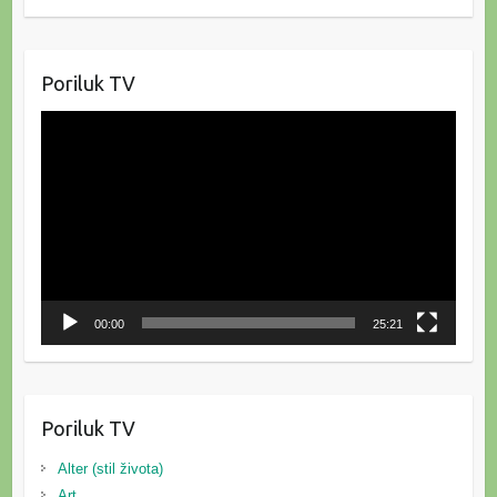
Poriluk TV
Reproduktor
videozapisa
00:00
25:21
Poriluk TV
Alter (stil života)
Art