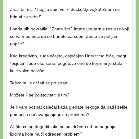
Znali bi reći: “Hej, ja sam veliki dečko/djevojka! Znam se
brinuti za sebe!”
I onda bih odvratila: “Znate što? Imate unutarnje resurse koji
će vam pomoći da se brinete za sebe. Zašto se petljam
uopće? ”
Kao kreativno, suosjećajno, osjećajno i intuitivno biće, mogu
“osjetiti” ljude oko sebe, pogotovo one do kojih mi je stalo i
koje volim najviše.
Teško mi je držati se po strani.
Možete li se poistovjetiti s tim?
Je li vam poznat osjećaj kada gledate nekoga da pati i želite
pomoći u rješavanju njegovih problema?
Ali što će se dogoditi ako se suzdržimo od pomaganja
ljudima koje muči određeni problem?