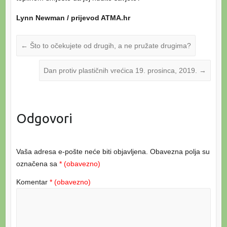
Lynn Newman / prijevod ATMA.hr
←
Što to očekujete od drugih, a ne pružate drugima?
Dan protiv plastičnih vrećica 19. prosinca, 2019.
→
Odgovori
Vaša adresa e-pošte neće biti objavljena.
Obavezna polja su
označena sa
* (obavezno)
Komentar
* (obavezno)