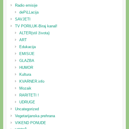
Radio emisije
dePiLLacija
SAVJETI
TV PORILUK-Biraj kanal!
ALTER(stil života)
ART
Edukacija
EMISIJE
GLAZBA
HUMOR
Kultura
KVARNER.info
Mozaik
RARITETI !
UDRUGE
Uncategorized
Vegetarijanska prehrana
VIKEND PONUDE