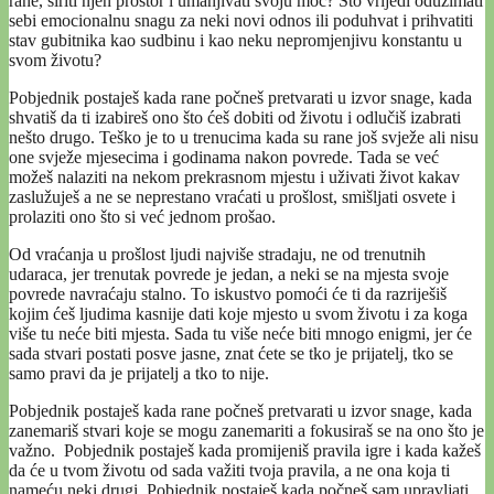
rane, širiti njen prostor i umanjivati svoju moć? Što vrijedi oduzimati
sebi emocionalnu snagu za neki novi odnos ili poduhvat i prihvatiti
stav gubitnika kao sudbinu i kao neku nepromjenjivu konstantu u
svom životu?
Pobjednik postaješ kada rane počneš pretvarati u izvor snage, kada
shvatiš da ti izabireš ono što ćeš dobiti od životu i odlučiš izabrati
nešto drugo. Teško je to u trenucima kada su rane još svježe ali nisu
one svježe mjesecima i godinama nakon povrede. Tada se već
možeš nalaziti na nekom prekrasnom mjestu i uživati život kakav
zaslužuješ a ne se neprestano vraćati u prošlost, smišljati osvete i
prolaziti ono što si već jednom prošao.
Od vraćanja u prošlost ljudi najviše stradaju, ne od trenutnih
udaraca, jer trenutak povrede je jedan, a neki se na mjesta svoje
povrede navraćaju stalno. To iskustvo pomoći će ti da razriješiš
kojim ćeš ljudima kasnije dati koje mjesto u svom životu i za koga
više tu neće biti mjesta. Sada tu više neće biti mnogo enigmi, jer će
sada stvari postati posve jasne, znat ćete se tko je prijatelj, tko se
samo pravi da je prijatelj a tko to nije.
Pobjednik postaješ kada rane počneš pretvarati u izvor snage, kada
zanemariš stvari koje se mogu zanemariti a fokusiraš se na ono što je
važno. Pobjednik postaješ kada promijeniš pravila igre i kada kažeš
da će u tvom životu od sada važiti tvoja pravila, a ne ona koja ti
nameću neki drugi. Pobjednik postaješ kada počneš sam upravljati