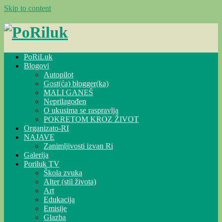
Skip to content
PoRiLuk
Blogovi
Autopilot
Gost(ća) blogger(ka)
MALI GANEŠ
Neprilagođen
O ukusima se raspravlja
POKRETOM KROZ ŽIVOT
Organizato-RI
NAJAVE
Zanimljivosti izvan Ri
Galerija
Poriluk TV
Škola zvuka
Alter (stil života)
Art
Edukacija
Emisije
Glazba