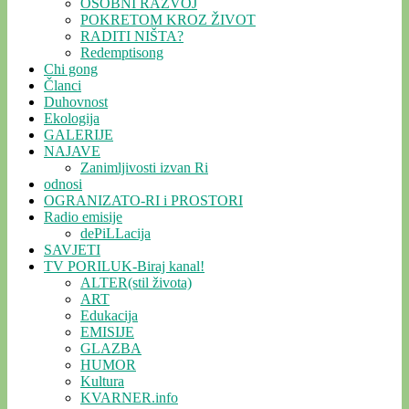
OSOBNI RAZVOJ
POKRETOM KROZ ŽIVOT
RADITI NIŠTA?
Redemptisong
Chi gong
Članci
Duhovnost
Ekologija
GALERIJE
NAJAVE
Zanimljivosti izvan Ri
odnosi
OGRANIZATO-RI i PROSTORI
Radio emisije
dePiLLacija
SAVJETI
TV PORILUK-Biraj kanal!
ALTER(stil života)
ART
Edukacija
EMISIJE
GLAZBA
HUMOR
Kultura
KVARNER.info