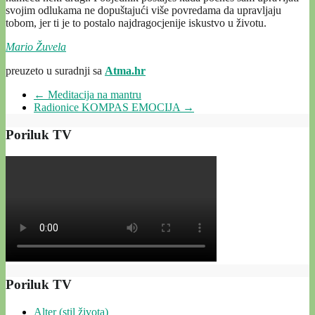
svojim odlukama ne dopuštajući više povredama da upravljaju
tobom, jer ti je to postalo najdragocjenije iskustvo u životu.
Mario Žuvela
preuzeto u suradnji sa
Atma.hr
←
Meditacija na mantru
Radionice KOMPAS EMOCIJA
→
Poriluk TV
Poriluk TV
Alter (stil života)