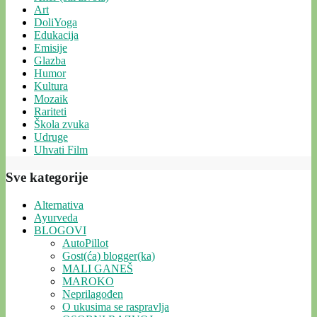
Art
DoliYoga
Edukacija
Emisije
Glazba
Humor
Kultura
Mozaik
Rariteti
Škola zvuka
Udruge
Uhvati Film
Sve kategorije
Alternativa
Ayurveda
BLOGOVI
AutoPillot
Gost(ća) blogger(ka)
MALI GANEŠ
MAROKO
Neprilagođen
O ukusima se raspravlja