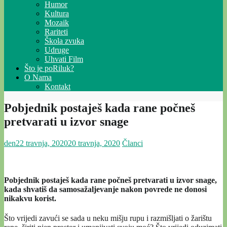
Humor
Kultura
Mozaik
Rariteti
Škola zvuka
Udruge
Uhvati Film
Što je poRiluk?
O Nama
Kontakt
Pobjednik postaješ kada rane počneš
pretvarati u izvor snage
den
22 travnja, 2020
20 travnja, 2020
Članci
Pobjednik postaješ kada rane počneš pretvarati u izvor snage,
kada shvatiš da samosažaljevanje nakon povrede ne donosi
nikakvu korist.
Što vrijedi zavući se sada u neku mišju rupu i razmišljati o žarištu