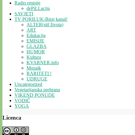
Radio emisije
dePiLLacija
SAVJETI
TV PORILUK-Biraj kanal!
ALTER(stil života)
ART
Edukacija
EMISIJE
GLAZBA
HUMOR
Kultura
KVARNER.info
Mozaik
RARITETI !
UDRUGE
Uncategorized
Vegetarijanska prehrana
VIKEND PONUDE
VODIČ
YOGA
Licenca