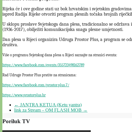
Rijeka će i ove godine stati uz bok hrvatskim i svjetskim gradovima
ispred Radija Rijeke otvoriti program plesnih točaka brojnih riječki
U sklopu proslave Svjetskoga dana plesa, tradicionalno se održava 
(1936-2017), obilježiti komunikacijska snaga plesne umjetnosti.
Dan plesa u Rijeci organizira Udruga Prostor Plus, a program se o
društva.
Više o programu Svjetskog dana plesa u Rijeci saznajte na stranici eventa:
https://www.facebook.com/events/355723498162789
Rad Udruge Prostor Plus pratite na stranicama:
https://www.facebook.com/prostor.plus.7/
https://www.prostorplus.hr
←
JANTRA KETUA (Ketu yantra)
link za Stream – OM FLASH MOB
→
Poriluk TV