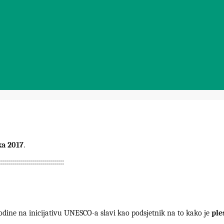
ka 2017
.
::::::::::::::::::::::::::::::::
odine na inicijativu UNESCO-a slavi kao podsjetnik na to kako je
ple