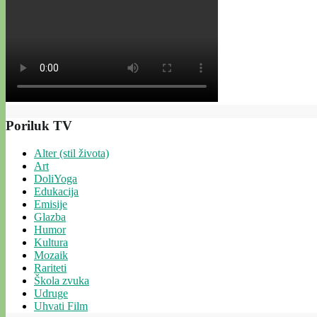
Poriluk TV
Alter (stil života)
Art
DoliYoga
Edukacija
Emisije
Glazba
Humor
Kultura
Mozaik
Rariteti
Škola zvuka
Udruge
Uhvati Film