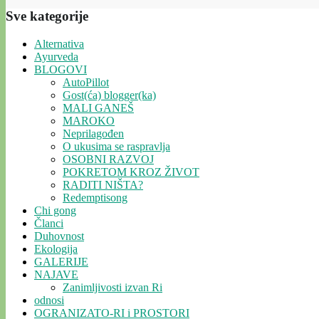
Sve kategorije
Alternativa
Ayurveda
BLOGOVI
AutoPillot
Gost(ća) blogger(ka)
MALI GANEŠ
MAROKO
Neprilagođen
O ukusima se raspravlja
OSOBNI RAZVOJ
POKRETOM KROZ ŽIVOT
RADITI NIŠTA?
Redemptisong
Chi gong
Članci
Duhovnost
Ekologija
GALERIJE
NAJAVE
Zanimljivosti izvan Ri
odnosi
OGRANIZATO-RI i PROSTORI