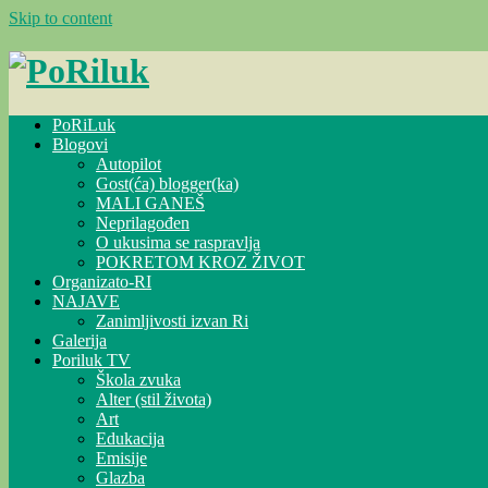
Skip to content
PoRiLuk
Blogovi
Autopilot
Gost(ća) blogger(ka)
MALI GANEŠ
Neprilagođen
O ukusima se raspravlja
POKRETOM KROZ ŽIVOT
Organizato-RI
NAJAVE
Zanimljivosti izvan Ri
Galerija
Poriluk TV
Škola zvuka
Alter (stil života)
Art
Edukacija
Emisije
Glazba