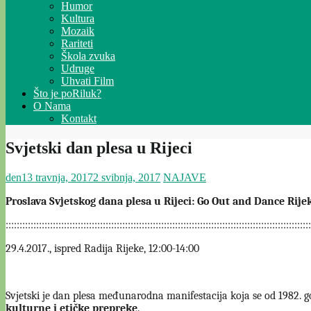
Humor
Kultura
Mozaik
Rariteti
Škola zvuka
Udruge
Uhvati Film
Što je poRiluk?
O Nama
Kontakt
Svjetski dan plesa u Rijeci
den
13 travnja, 2017
2 svibnja, 2017
NAJAVE
Proslava Svjetskog dana plesa u Rijeci: Go Out and Dance Rije
::::::::::::::::::::::::::::::::::::::::::::::::::::::::::::::::::::::::::::::::::::::::::::::::::::::::::::::
29.4.2017., ispred Radija Rijeke, 12:00-14:00
Svjetski je dan plesa međunarodna manifestacija koja se od 1982. g
kulturne i etičke prepreke
.