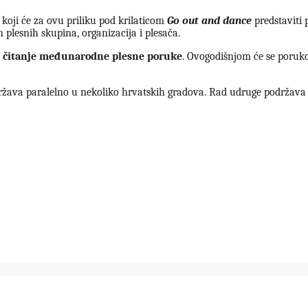
 koji će za ovu priliku pod krilaticom
Go out and dance
predstaviti p
h plesnih skupina, organizacija i plesača.
i
čitanje međunarodne plesne poruke
. Ovogodišnjom će se poruko
država paralelno u nekoliko hrvatskih gradova. Rad udruge podržava