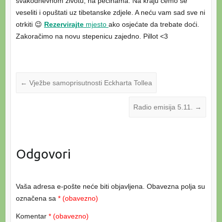
svakodnevnom životu, na pećinama. Na kraju ćemo se
veseliti i opuštati uz tibetanske zdjele. A neću vam sad sve ni
otrkiti 😉
Rezervirajte
mjesto
ako osjećate da trebate doći.
Zakoračimo na novu stepenicu zajedno. Pillot <3
←
Vježbe samoprisutnosti Eckharta Tollea
Radio emisija 5.11.
→
Odgovori
Vaša adresa e-pošte neće biti objavljena.
Obavezna polja su
označena sa
* (obavezno)
Komentar
* (obavezno)