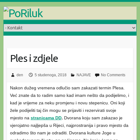
Skip
to
content
Ples i zdjele
den
5 studenoga, 2018
NAJAVE
No Comments
Nakon dužeg vremena odlučio sam zakazati termin Plesa.
Već znate da to radim samo kad imam nešto da podijelimo, i
kad je vrijeme za neku promjenu i novu stepenicu. Oni koji
žele podijeliti taj čin mogu se prijaviti i rezervirati svoje
mjesto na
stranicama DD
.
Dvorana koju sam zakazao je
vjerojatno najljepša u Rijeci, najprostranija i pravo mjesto da
odradimo što nam je odraditi. Dvorana kulture Joge u