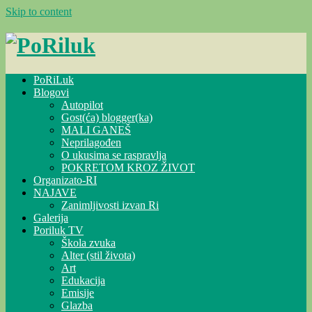
Skip to content
PoRiLuk
Blogovi
Autopilot
Gost(ća) blogger(ka)
MALI GANEŠ
Neprilagođen
O ukusima se raspravlja
POKRETOM KROZ ŽIVOT
Organizato-RI
NAJAVE
Zanimljivosti izvan Ri
Galerija
Poriluk TV
Škola zvuka
Alter (stil života)
Art
Edukacija
Emisije
Glazba