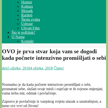
Humor
Kultura
Mozaik
Rariteti
Škola zvuka
Udruge
Uhvati Film
Što je poRiluk?
O Nama
Kontakt
OVO je prva stvar koja vam se dogodi
kada počnete intenzivno promišljati o sebi
den
5 ožujka, 2018
4 ožujka, 2018
Članci
Normalno je da kada počnete intenzivno promišljati o sebi,
promatrati sebe, slušati svoje misli i osjećaje te ih svjesno mijenjati,
vama treba mir, odmak i povlačenje.
Zapravo je povlačenje iz vanjskog svijeta ulazak u unutrašnjost, a
tamo sve vrvi od života!