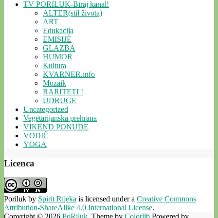
TV PORILUK-Biraj kanal!
ALTER(stil života)
ART
Edukacija
EMISIJE
GLAZBA
HUMOR
Kultura
KVARNER.info
Mozaik
RARITETI !
UDRUGE
Uncategorized
Vegetarijanska prehrana
VIKEND PONUDE
VODIČ
YOGA
Licenca
Poriluk
by
Spirit Rijeka
is licensed under a
Creative Commons
Attribution-ShareAlike 4.0 International License
.
Copyright © 2026
PoRiluk
. Theme by
Colorlib
Powered by