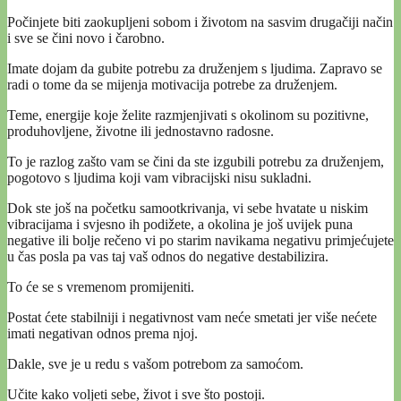
Počinjete biti zaokupljeni sobom i životom na sasvim drugačiji način
i sve se čini novo i čarobno.
Imate dojam da gubite potrebu za druženjem s ljudima. Zapravo se
radi o tome da se mijenja motivacija potrebe za druženjem.
Teme, energije koje želite razmjenjivati s okolinom su pozitivne,
produhovljene, životne ili jednostavno radosne.
To je razlog zašto vam se čini da ste izgubili potrebu za druženjem,
pogotovo s ljudima koji vam vibracijski nisu sukladni.
Dok ste još na početku samootkrivanja, vi sebe hvatate u niskim
vibracijama i svjesno ih podižete, a okolina je još uvijek puna
negative ili bolje rečeno vi po starim navikama negativu primjećujete
u čas posla pa vas taj vaš odnos do negative destabilizira.
To će se s vremenom promijeniti.
Postat ćete stabilniji i negativnost vam neće smetati jer više nećete
imati negativan odnos prema njoj.
Dakle, sve je u redu s vašom potrebom za samoćom.
Učite kako voljeti sebe, život i sve što postoji.