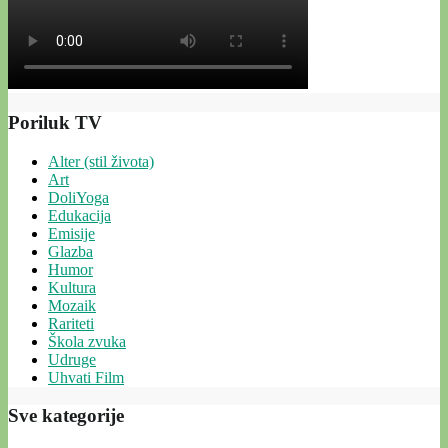
Poriluk TV
Alter (stil života)
Art
DoliYoga
Edukacija
Emisije
Glazba
Humor
Kultura
Mozaik
Rariteti
Škola zvuka
Udruge
Uhvati Film
Sve kategorije