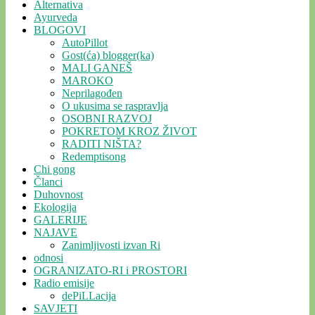
Alternativa
Ayurveda
BLOGOVI
AutoPillot
Gost(ća) blogger(ka)
MALI GANEŠ
MAROKO
Neprilagođen
O ukusima se raspravlja
OSOBNI RAZVOJ
POKRETOM KROZ ŽIVOT
RADITI NIŠTA?
Redemptisong
Chi gong
Članci
Duhovnost
Ekologija
GALERIJE
NAJAVE
Zanimljivosti izvan Ri
odnosi
OGRANIZATO-RI i PROSTORI
Radio emisije
dePiLLacija
SAVJETI