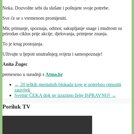
Neka. Dozvolite sebi da slušate i poštujete svoje potrebe.
Sve će se s vremenom promijeniti.
Mir, primanje, spoznaja, odmor, sakupljanje snage i mudrosti su
prirodan ciklus prije akcije, djelovanja, primjene znanja.
To je krug postojanja.
Uživajte u ljepoti unutrašnjeg svijeta i samospoznaje!
Anita Žugec
preneseno u suradnji s
Atma.hr
←
20 teških mentalnih blokada koje je potrebno otpustiti
zauvijek
Svemir ČEKA dok ne izrazimo želje ISPRAVNO!
→
Poriluk TV