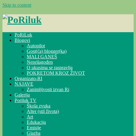
Skip to content
PoRiLuk
Blogovi
Autopilot
Gost(ća) blogger(ka)
MALI GANEŠ
Neprilagođen
O ukusima se raspravlja
POKRETOM KROZ ŽIVOT
Organizato-RI
NAJAVE
Zanimljivosti izvan Ri
Galerija
Poriluk TV
Škola zvuka
Alter (stil života)
Art
Edukacija
Emisije
Glazba