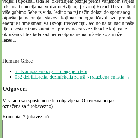
vidjeli i upoznali tada se, okretanjem pažnje prema vanjskom svijetu,
mislima i emocijama, vraćamo Svijetu, tj. svojoj Kreaciji bez da ikad
više gubimo Sebe iz vida. Jedino na taj način dolazi do spontanog
otpuštanja uvjerenja i stavova kojima smo ograničavali svoj protok
energije i time smanjivali svoju frekvenciju. Jedino na taj način naše
tijelo postaje transparentno i prohodno za sve vibracije kojima je
okruženo. I tek tada kad nema otpora nema ni štete koja može
nastati.
Hermina Grbac
←
Kompas emocija – Snaga je u tebi
032 dePiLLacija, dezinfekcija za uši :-) glazbena emisija
→
Odgovori
Vaša adresa e-pošte neće biti objavljena.
Obavezna polja su
označena sa
* (obavezno)
Komentar
* (obavezno)