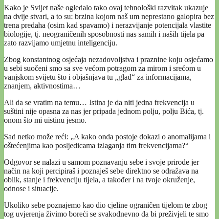
Kako je Svijet naše ogledalo tako ovaj tehnološki razvitak ukazuje
na dvije stvari, a to su: brzina kojom naš um neprestano galopira bez
trena predaha (osim kad spavamo) i nerazvijanje potencijala vlastite
biologije, tj. neograničenih sposobnosti nas samih i naših tijela pa
zato razvijamo umjetnu inteligenciju.
Zbog konstantnog osjećaja nezadovoljstva i praznine koju osjećamo
u sebi suočeni smo sa sve većom potragom za mirom i srećom u
vanjskom svijetu što i objašnjava tu „glad“ za informacijama,
znanjem, aktivnostima…
Ali da se vratim na temu… Istina je da niti jedna frekvencija u
suštini nije opasna za nas jer pripada jednom polju, polju Bića, tj.
onom što mi uistinu jesmo.
Sad netko može reći: „A kako onda postoje dokazi o anomalijama i
oštećenjima kao posljedicama izlaganja tim frekvencijama?“
Odgovor se nalazi u samom poznavanju sebe i svoje prirode jer
način na koji percipiraš i poznaješ sebe direktno se odražava na
oblik, stanje i frekvenciju tijela, a također i na tvoje okruženje,
odnose i situacije.
Ukoliko sebe poznajemo kao dio cjeline ograničen tijelom te zbog
tog uvjerenja živimo boreći se svakodnevno da bi preživjeli te smo