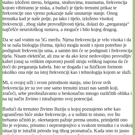
stalno izloženi stresu, brigama, strahovima, traumama, frekvencija
kojom vibriramo je niska, a budući je tijelo trenutni prikaz te
frekvencije ono vjerno pokazuje naše unutarnje stanje. Onog
trenutka kad je naše polje, pa tako i tijelo, izloženo visokoj
frekvenciji , zbog slabe provodljivosti tijela, dolazi do „pregaranja“
najčešće neurološkog sustava, a moguće i bilo kojeg drugog.
Da se sad vratim na 5G mrežu. Njena frekvencija je vrlo visoka i da
bi se naša biologija (forma, tijelo) mogla nositi s njom potrebno je
podignuti frekvenciju uma, a samim tim će se podignuti i frekvencija
tijela. Nisam električar, ali zna se da ako kroz nedovoljno provodljiv
kabel (onaj sa velikim otporom) pustiš struju velikog napona da će
doći do pregaranja kabela. Isto se događa i sa fizičkom formom
ukoliko ona nije na istoj frekvenciji kao i tehnologija kojom se služi.
Mi, u svojoj srži i svom prirodnom stanju, smo Izvor svih
frekvencija jer su sve one samo trenutni izrazi nas samih koji,
zračeći, sebe preobražavamo u beskonačno mnogo različitih oblika i
na taj način živimo i istražujemo svoj potencijal.
Budući da trenutno živimo Iluziju u kojoj poznajemo sebe kao
ograničeno biće niske frekvencije, a u suštini to nismo, sve što
trebamo učiniti je, okretanjem pažnje prema unutra, primijetiti ono
što je svjesno, prisutno i nepromjenjivo u svakom trenutku i u svakoj
situaciji te istražiti prirodu tog tihog promatrača. Kada smo to jasno