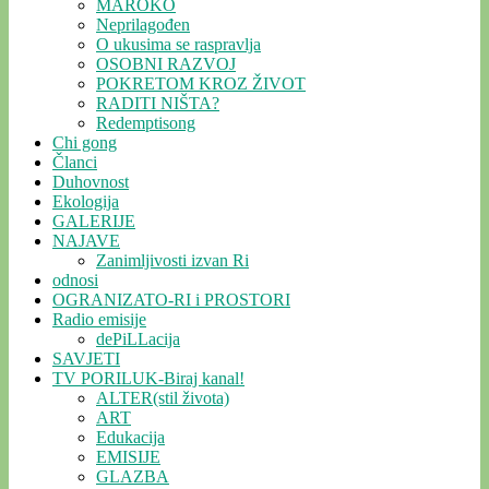
MAROKO
Neprilagođen
O ukusima se raspravlja
OSOBNI RAZVOJ
POKRETOM KROZ ŽIVOT
RADITI NIŠTA?
Redemptisong
Chi gong
Članci
Duhovnost
Ekologija
GALERIJE
NAJAVE
Zanimljivosti izvan Ri
odnosi
OGRANIZATO-RI i PROSTORI
Radio emisije
dePiLLacija
SAVJETI
TV PORILUK-Biraj kanal!
ALTER(stil života)
ART
Edukacija
EMISIJE
GLAZBA