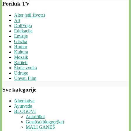
Poriluk TV
Alter (stil života)
Art
DoliYoga
Edukacija
Emisije
Glazba
Humor
Kultura
Mozaik
Rariteti
Škola zvuka
Udruge
Uhvati Film
Sve kategorije
Alternativa
Ayurveda
BLOGOVI
AutoPillot
Gost(ća) blogger(ka)
MALI GANEŠ