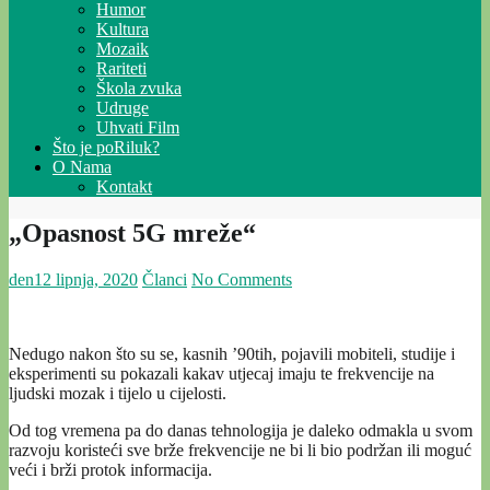
Humor
Kultura
Mozaik
Rariteti
Škola zvuka
Udruge
Uhvati Film
Što je poRiluk?
O Nama
Kontakt
„Opasnost 5G mreže“
den
12 lipnja, 2020
Članci
No Comments
Nedugo nakon što su se, kasnih ’90tih, pojavili mobiteli, studije i
eksperimenti su pokazali kakav utjecaj imaju te frekvencije na
ljudski mozak i tijelo u cijelosti.
Od tog vremena pa do danas tehnologija je daleko odmakla u svom
razvoju koristeći sve brže frekvencije ne bi li bio podržan ili moguć
veći i brži protok informacija.