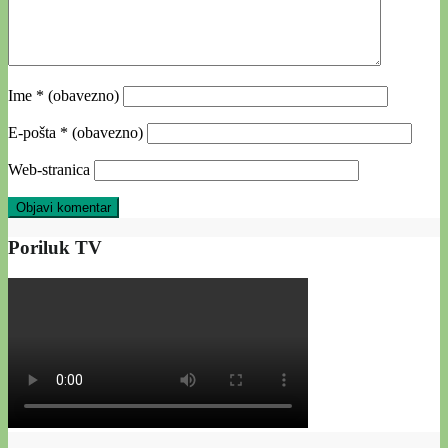
Ime
* (obavezno)
E-pošta
* (obavezno)
Web-stranica
Poriluk TV