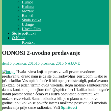
Humor
Kultura
Mozaik
Rariteti
Škola zvuka
Udruge
Uhvati Film
Što je poRiluk?
O Nama
Kontakt
ODNOSI 2-uvodno predavanje
den
15 prosinca, 2015
15 prosinca, 2015
NAJAVE
Hvala svima koji su prisustvovali prvom uvodnom
predavanju, drago nam je da ste bili zadovoljni pristupom. Kako je
još nekoliko Vas upitalo hoće li biti opet jer niste stigli, pokušavamo
zakazati još jedan termin ovog vikenda, stoga molimo zainteresirane
da nas kontaktiraju mejlom (info@spirit-ri.hr) Ukoliko bude moguće
dobiti prostor odmah ćemo vas
sutra
obavjestiti o terminu koji
možete rezervirati. Sama radionica bila je u planu nakon nove
godine, no ukoliko se pokaže interes možemo postaviti još uvodnih
predavanja prije same radionice. Vaši
Spiritovci