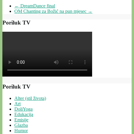
←
DreamDance final
OM Chanting za Božić na pun mjesec
→
Poriluk TV
Poriluk TV
Alter (stil života)
Art
DoliYoga
Edukacija
Emisije
Glazba
Humor