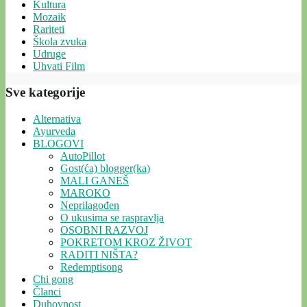
Kultura
Mozaik
Rariteti
Škola zvuka
Udruge
Uhvati Film
Sve kategorije
Alternativa
Ayurveda
BLOGOVI
AutoPillot
Gost(ća) blogger(ka)
MALI GANEŠ
MAROKO
Neprilagođen
O ukusima se raspravlja
OSOBNI RAZVOJ
POKRETOM KROZ ŽIVOT
RADITI NIŠTA?
Redemptisong
Chi gong
Članci
Duhovnost