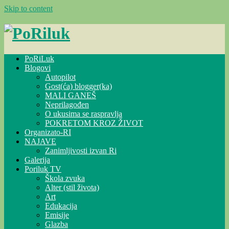
Skip to content
PoRiLuk
Blogovi
Autopilot
Gost(ća) blogger(ka)
MALI GANEŠ
Neprilagođen
O ukusima se raspravlja
POKRETOM KROZ ŽIVOT
Organizato-RI
NAJAVE
Zanimljivosti izvan Ri
Galerija
Poriluk TV
Škola zvuka
Alter (stil života)
Art
Edukacija
Emisije
Glazba