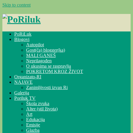
Skip to content
PoRiLuk
Blogovi
Autopilot
Gost(ća) blogger(ka)
MALI GANEŠ
Neprilagođen
O ukusima se raspravlja
POKRETOM KROZ ŽIVOT
Organizato-RI
NAJAVE
Zanimljivosti izvan Ri
Galerija
Poriluk TV
Škola zvuka
Alter (stil života)
Art
Edukacija
Emisije
Glazba