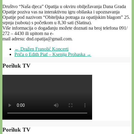
Društvo “Naša djeca” Opatija u okviru obilježavanja Dana Grada
Opatije poziva vas na interaktivnu igru obilaska i upoznavanja
Opatije pod nazivom “Obiteljska potraga za opatijskim blagom” 25.
srpnja (subota) s početkom u 8,30 sati (Slatina).
Više informacija o događanju možete doznati na broj telefona 091/
272 – 4430 ili upitom na e-
mail adresu: dnd.opatija@gmail.com.
←
Dražen Franolić Koncerti
Priča o Edith Piaf – Ksenija Prohaska
→
Poriluk TV
Poriluk TV