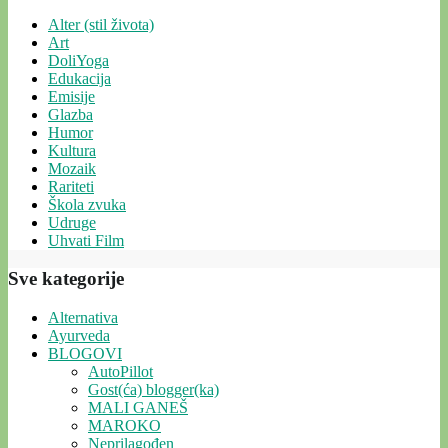
Alter (stil života)
Art
DoliYoga
Edukacija
Emisije
Glazba
Humor
Kultura
Mozaik
Rariteti
Škola zvuka
Udruge
Uhvati Film
Sve kategorije
Alternativa
Ayurveda
BLOGOVI
AutoPillot
Gost(ća) blogger(ka)
MALI GANEŠ
MAROKO
Neprilagođen