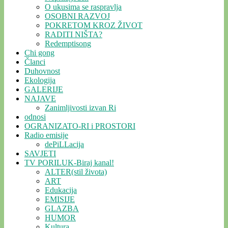
O ukusima se raspravlja
OSOBNI RAZVOJ
POKRETOM KROZ ŽIVOT
RADITI NIŠTA?
Redemptisong
Chi gong
Članci
Duhovnost
Ekologija
GALERIJE
NAJAVE
Zanimljivosti izvan Ri
odnosi
OGRANIZATO-RI i PROSTORI
Radio emisije
dePiLLacija
SAVJETI
TV PORILUK-Biraj kanal!
ALTER(stil života)
ART
Edukacija
EMISIJE
GLAZBA
HUMOR
Kultura