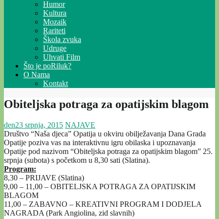
Humor
Kultura
Mozaik
Rariteti
Škola zvuka
Udruge
Uhvati Film
Što je poRiluk?
O Nama
Kontakt
Obiteljska potraga za opatijskim blagom
den
23 srpnja, 2015
NAJAVE
Društvo “Naša djeca” Opatija u okviru obilježavanja Dana Grada
Opatije poziva vas na interaktivnu igru obilaska i upoznavanja
Opatije pod nazivom “Obiteljska potraga za opatijskim blagom” 25.
srpnja (subota) s početkom u 8,30 sati (Slatina).
Program:
8,30 – PRIJAVE (Slatina)
9,00 – 11,00 – OBITELJSKA POTRAGA ZA OPATIJSKIM
BLAGOM
11,00 – ZABAVNO – KREATIVNI PROGRAM I DODJELA
NAGRADA (Park Angiolina, zid slavnih)