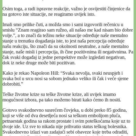
Osim toga, a radi ispravne reakcije, važno je osvijestiti činjenice da
na gotovo iste situacije, ne reagiramo uvijek isto.
Imali smo prilike čuti, a možda smo i sami izgovorili rečenicu u
smislu “Znam reagirao sam ružno, ali našao me kad nisam bio dobre
volje.”, a to znači da težinu neke situacije određuje naše mentalno
stanje u trenutku događanja iste, to jest naša percepcija određuje
našu reakciju, što znači da su okolnosti neutralne, a naše mentalno
stanje, naše misli i percepcija, ih čine pozitivnima ili negativnima. Pa
čak svaki događaj iz jedne perspektive može izgledati negativan,
dok iz neke druge može biti pozitivan.
Kako je rekao Napoleon Hill: “Svaka nevolja, svaki neuspjeh i
svaka bol u srcu nosi sa sobom jednako veliko ili čak i veće sjeme
dobrobiti.”
Teške životne krize su teške životne krize, ali uvijek imamo
mogućnost izbora, pa tako možemo birati kako ćemo ih nositi.
Gotovo svakodnevno susrećem čovjeka, u dobi preko 85 godina,
koji se više od dva desetljeća nosi sa teškom embolijom pluća,
petnaestak godina sa rakom prostate i svim poteškoćama koje uz to
dvoje ide. Uz sve to nikada nije prihvatio status teškog bolesnika.
Svakodnevno izlazi van zadajući sebi obaveze koje treba odraditi,