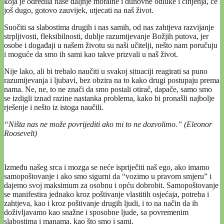
koja je odredila naše daljnje moralne i duhovne odluke i činjenja, će
još dugo, gotovo zauvijek, utjecati na naš život.
Suočiti sa slabostima drugih i nas samih, od nas zahtjeva razvijanje
strpljivosti, fleksibilnosti, dublje razumijevanje Božjih putova, jer
osobe i događaji u našem životu su naši učitelji, nešto nam poručuju
i moguće da smo ih sami kao takve prizvali u naš život.
Nije lako, ali bi trebalo naučiti u svakoj situaciji reagirati sa puno
razumijevanja i ljubavi, bez obzira na to kako drugi postupaju prema
nama. Ne, ne, to ne znači da smo postali otirač, dapače, samo smo
se izdigli iznad razine nastanka problema, kako bi pronašli najbolje
rješenje i nešto iz istoga naučili.
“Ništa nas ne može povrijediti ako mi to ne dozvolimo.” (Eleonor
Roosevelt)
Između našeg srca i mozga se neće ispriječiti naš ego, ako imamo
samopoštovanje i ako smo sigurni da “vozimo u pravom smjeru” i
dajemo svoj maksimum za osobnu i opću dobrobit. Samopoštovanje
se manifestira jednako kroz poštivanje vlastitih osjećaja, potreba i
zahtjeva, kao i kroz poštivanje drugih ljudi, i to na način da ih
doživljavamo kao snažne i sposobne ljude, sa povremenim
slabostima i manama, kao što smo i sami.