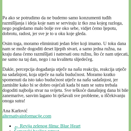
Pa ako se potrudimo da ne budemo samo konzumenti tuđih
razmišljanja i ideja koje nam se serviraju iz tko zna kojeg razloga,
nego pogledamo malo bolje sve oko sebe, vidjet ćemo ljepotu,
dobrotu, radost, jer sve je to u oku koje gleda.
Osim toga, moramo eliminirati jedan feler koji imamo. U toku dana
nam se može dogoditi deset lijepih stvari, a samo jedna ružna, na
kraju dana ćemo razmišljati i natresati onu ružnu, što će nam utjecati,
ne samo na taj dan, nego i na kvalitetu slijedećeg.
Dakle, percepcija događanja utječe na našu reakciju, reakcija utječe
na sadašnjost, koja utječe na našu budućnost. Moramo kratko
spomenuti da isto tako budućnost utječe na našu sadašnjost, jer
zamislite kako bi se dobro osjećali kada bi nam se sutra trebala
dogoditi najbolja stvar na svijetu. Sve teškoće današnjeg dana bi bile
zanemarive, sasvim lagano bi rješavali sve probleme, u iščekivanju
onoga sutra!
Ana Karlović
alternativainformacije.com
←
Revija zelenog filma: Blue Heart