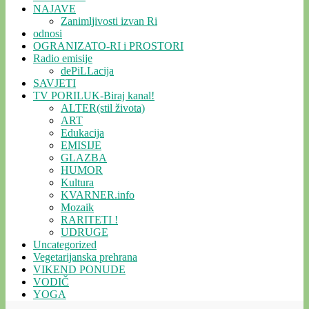
NAJAVE
Zanimljivosti izvan Ri
odnosi
OGRANIZATO-RI i PROSTORI
Radio emisije
dePiLLacija
SAVJETI
TV PORILUK-Biraj kanal!
ALTER(stil života)
ART
Edukacija
EMISIJE
GLAZBA
HUMOR
Kultura
KVARNER.info
Mozaik
RARITETI !
UDRUGE
Uncategorized
Vegetarijanska prehrana
VIKEND PONUDE
VODIČ
YOGA