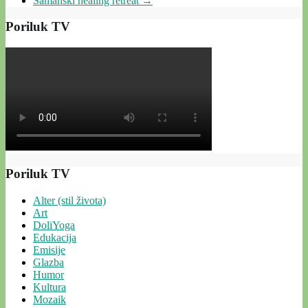
Šamanski healing retreat
→
Poriluk TV
Poriluk TV
Alter (stil života)
Art
DoliYoga
Edukacija
Emisije
Glazba
Humor
Kultura
Mozaik