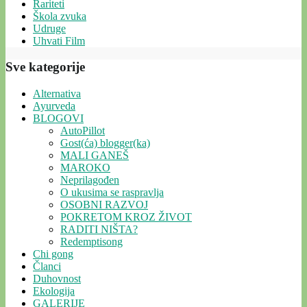
Rariteti
Škola zvuka
Udruge
Uhvati Film
Sve kategorije
Alternativa
Ayurveda
BLOGOVI
AutoPillot
Gost(ća) blogger(ka)
MALI GANEŠ
MAROKO
Neprilagođen
O ukusima se raspravlja
OSOBNI RAZVOJ
POKRETOM KROZ ŽIVOT
RADITI NIŠTA?
Redemptisong
Chi gong
Članci
Duhovnost
Ekologija
GALERIJE