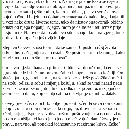
vozi auto i još uvijek radi u vrtu. Na moje pitanje kako se osjeća,
uvijek kratko odgovara sa dobro, a onda pun pažnje i interesa pita
mene kako sam ja, što radim, kako je obitelj, pita za sve članove
pojedinačno. Uvijek ima dobar komentar na aktualna događanja, ili
u vezi neke druge životne teme, tako da njegov sugovornik obično
odlazi od njega bogatiji. Njegov moto je da ne želi biti mrtav prije
nego umre. Naravno da to zahtjeva silnu snagu koju najvjerojatnije
dobiva iz onoga što još uvijek daje.
Stephen Covey iznosi teoriju da se samo 10 posto našeg života
odvija bez našeg utjecaja, a ostalih 90 posto se kreira iz onoga kako
reagiramo na ono što nam se događa.
On navodi jedan banalan primjer: Obitelj za doručkom, kćerka se
igra dok jede i slučajno prevrne šalicu i poprska oca po košulji. On
skače ljutito, galami na nju, na ženu kako je loše posložila doručak
na stolu, odlazi u sobu i mijenja košulju, a kad se vrati nazad nađe
kćer u suzama, ženu ljutu i tužnu, odlazi na posao razmišljajući o
svom lošem danu, koji će utjecati na obavljanje radnih zadataka.
Covey predlaže, da bi bilo bolje upozoriti kćer da se za doručkom
ne igra, otići u sobu i presvući košulju, pozdraviti se sa ženom i
kćeri, koje ga isprate sa zahvalnošću i poštovanjem, a on odlazi na
posao razmišljajući kako je to jedan obećavajući dan. Covey je u
pravu, naravno, ali ponekad jednostavno reagiramo krivo. Zašto?