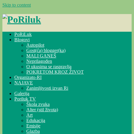
Skip to content
PoRiLuk
Blogovi
Autopilot
Gost(ća) blogger(ka)
MALI GANEŠ
Neprilagođen
O ukusima se raspravlja
POKRETOM KROZ ŽIVOT
Organizato-RI
NAJAVE
Zanimljivosti izvan Ri
Galerija
Poriluk TV
Škola zvuka
Alter (stil života)
Art
Edukacija
Emisije
Glazba