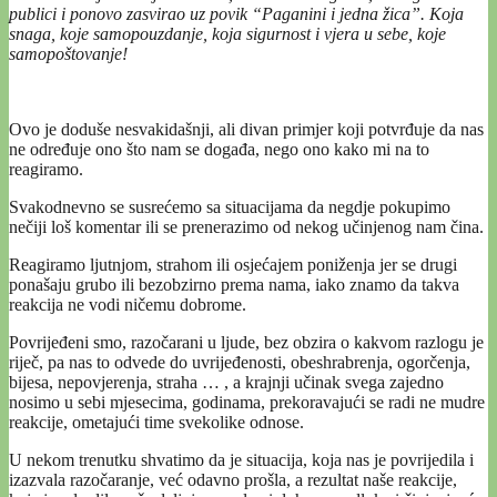
publici i ponovo zasvirao uz povik “Paganini i jedna žica”. Koja
snaga, koje samopouzdanje, koja sigurnost i vjera u sebe, koje
samopoštovanje!
Ovo je doduše nesvakidašnji, ali divan primjer koji potvrđuje da nas
ne određuje ono što nam se događa, nego ono kako mi na to
reagiramo.
Svakodnevno se susrećemo sa situacijama da negdje pokupimo
nečiji loš komentar ili se prenerazimo od nekog učinjenog nam čina.
Reagiramo ljutnjom, strahom ili osjećajem poniženja jer se drugi
ponašaju grubo ili bezobzirno prema nama, iako znamo da takva
reakcija ne vodi ničemu dobrome.
Povrijeđeni smo, razočarani u ljude, bez obzira o kakvom razlogu je
riječ, pa nas to odvede do uvrijeđenosti, obeshrabrenja, ogorčenja,
bijesa, nepovjerenja, straha … , a krajnji učinak svega zajedno
nosimo u sebi mjesecima, godinama, prekoravajući se radi ne mudre
reakcije, ometajući time svekolike odnose.
U nekom trenutku shvatimo da je situacija, koja nas je povrijedila i
izazvala razočaranje, već odavno prošla, a rezultat naše reakcije,