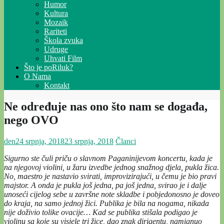
Humor
Kultura
Mozaik
Rariteti
Škola zvuka
Udruge
Uhvati Film
Što je poRiluk?
O Nama
Kontakt
Ne određuje nas ono što nam se događa,
nego OVO
den
24 srpnja, 2018
23 srpnja, 2018
Članci
Sigurno ste čuli priču o slavnom Paganinijevom koncertu, kada je
na njegovoj violini, u žaru izvedbe jednog snažnog djela, pukla žica.
No, maestro je nastavio svirati, improvizirajući, u čemu je bio pravi
majstor. A onda je pukla još jedna, pa još jedna, svirao je i dalje
unoseći cijelog sebe u završne note skladbe i pobjedonosno je doveo
do kraja, na samo jednoj žici. Publika je bila na nogama, nikada
nije doživio tolike ovacije…
Kad se publika stišala podigao je
violinu sa koje su visjele tri žice, dao znak dirigentu, namignuo