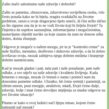
Zašto inače sabotiramo naše zdravlje i dobrobit?
Zašto se pametna, obrazovana, zdravstveno osviještena osoba, vrlo
često ponaša kako ne bi htjela, reagira svađalački na životne
probleme, unosi u svoje dragocjeno tijelo smeće, ili čini nešto slično
za što sigurno zna da je to ne vodi životu koji bi željela živjeti? Ta
činjenica da usprkos saznanjima, informacijama i mogućnostima,
nastavljamo slijediti navike za koje znamo da nam ne donose ništa
dobro, doista zbunjuje.
Odgovor je moguće u našem mozgu, jer tu je “kontrolni centar” za
naše fizičko, mentalno, društveno i duhovno zdravlje, a da bi dobro
izvršavao svoju, mozak zahtijeva njegu dobrim mislima i hranjenje
dobrim namirnicama.
Kad je mozak gladan i pati, tada pati i naše ponašanje, pate naše
odluke, a sve utječe na naše zdravlje i kvalitetu življenja. Kada
brinemo o mozgu, mozak će brinuti o nama i pomoći nam da
donosimo pametne odluke. Ukratko, bit ćemo sretniji i pametniji, sa
oštrim umom, puni energije, atraktivni, mladi, živjet ćemo dulje,
zdravije, bolje i imat ćemo dovoljno strpljenja za mudar odgovor na
sve životne situacije!
Pitamo se kako u ovoj ludnici naći lijepu misao, kojom ćemo
nahraniti naš mozak?