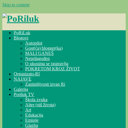
Skip to content
PoRiLuk
Blogovi
Autopilot
Gost(ća) blogger(ka)
MALI GANEŠ
Neprilagođen
O ukusima se raspravlja
POKRETOM KROZ ŽIVOT
Organizato-RI
NAJAVE
Zanimljivosti izvan Ri
Galerija
Poriluk TV
Škola zvuka
Alter (stil života)
Art
Edukacija
Emisije
Glazba