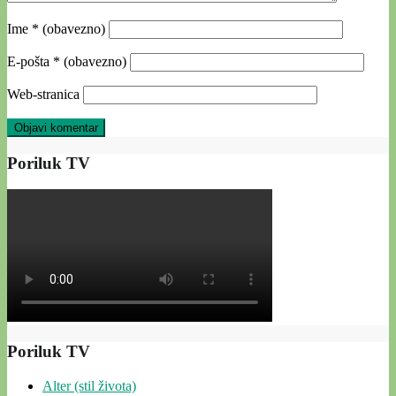
Ime
* (obavezno)
E-pošta
* (obavezno)
Web-stranica
Poriluk TV
Poriluk TV
Alter (stil života)