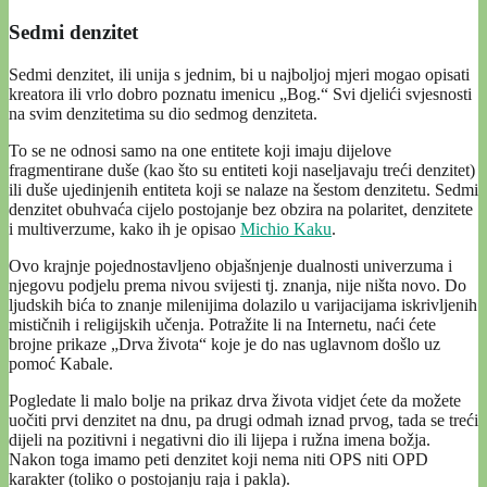
Sedmi denzitet
Sedmi denzitet, ili unija s jednim, bi u najboljoj mjeri mogao opisati
kreatora ili vrlo dobro poznatu imenicu „Bog.“ Svi djelići svjesnosti
na svim denzitetima su dio sedmog denziteta.
To se ne odnosi samo na one entitete koji imaju dijelove
fragmentirane duše (kao što su entiteti koji naseljavaju treći denzitet)
ili duše ujedinjenih entiteta koji se nalaze na šestom denzitetu. Sedmi
denzitet obuhvaća cijelo postojanje bez obzira na polaritet, denzitete
i multiverzume, kako ih je opisao
Michio Kaku
.
Ovo krajnje pojednostavljeno objašnjenje dualnosti univerzuma i
njegovu podjelu prema nivou svijesti tj. znanja, nije ništa novo. Do
ljudskih bića to znanje milenijima dolazilo u varijacijama iskrivljenih
mističnih i religijskih učenja. Potražite li na Internetu, naći ćete
brojne prikaze „Drva života“ koje je do nas uglavnom došlo uz
pomoć Kabale.
Pogledate li malo bolje na prikaz drva života vidjet ćete da možete
uočiti prvi denzitet na dnu, pa drugi odmah iznad prvog, tada se treći
dijeli na pozitivni i negativni dio ili lijepa i ružna imena božja.
Nakon toga imamo peti denzitet koji nema niti OPS niti OPD
karakter (toliko o postojanju raja i pakla).