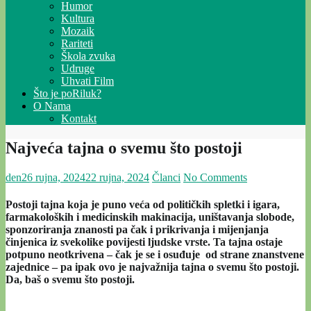
Humor
Kultura
Mozaik
Rariteti
Škola zvuka
Udruge
Uhvati Film
Što je poRiluk?
O Nama
Kontakt
Najveća tajna o svemu što postoji
den
26 rujna, 2024
22 rujna, 2024
Članci
No Comments
Postoji tajna koja je puno veća od političkih spletki i igara,
farmakoloških i medicinskih makinacija, uništavanja slobode,
sponzoriranja znanosti pa čak i prikrivanja i mijenjanja
činjenica iz svekolike povijesti ljudske vrste. Ta tajna ostaje
potpuno neotkrivena – čak je se i osuđuje od strane znanstvene
zajednice – pa ipak ovo je najvažnija tajna o svemu što postoji.
Da, baš o svemu što postoji.