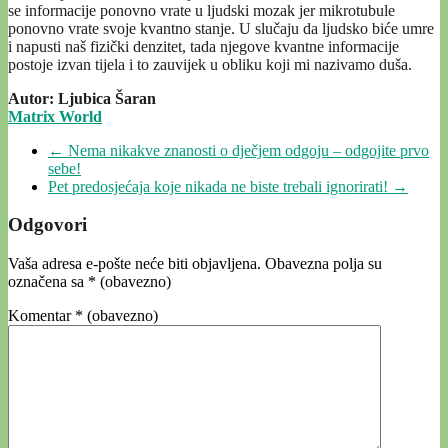
se informacije ponovno vrate u ljudski mozak jer mikrotubule
ponovno vrate svoje kvantno stanje. U slučaju da ljudsko biće umre
i napusti naš fizički denzitet, tada njegove kvantne informacije
postoje izvan tijela i to zauvijek u obliku koji mi nazivamo duša.
Autor: Ljubica Šaran
Matrix World
←
Nema nikakve znanosti o dječjem odgoju – odgojite prvo
sebe!
Pet predosjećaja koje nikada ne biste trebali ignorirati!
→
Odgovori
Vaša adresa e-pošte neće biti objavljena.
Obavezna polja su
označena sa
* (obavezno)
Komentar
* (obavezno)