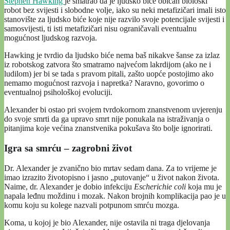
Stephen Hawking
je smatrao da je ljudsko biće običan biološki
robot bez svijesti i slobodne volje, iako su neki metafizičari imali isto
stanovište za ljudsko biće koje nije razvilo svoje potencijale svijesti i
samosvijesti, ti isti metafizičari nisu ograničavali eventualnu
mogućnost ljudskog razvoja.
Hawking je tvrdio da ljudsko biće nema baš nikakve šanse za izlaz
iz robotskog zatvora što smatramo najvećom lakrdijom (ako ne i
ludilom) jer bi se tada s pravom pitali, zašto uopće postojimo ako
nemamo mogućnost razvoja i napretka? Naravno, govorimo o
eventualnoj psihološkoj evoluciji.
Alexander bi ostao pri svojem tvrdokornom znanstvenom uvjerenju
do svoje smrti da ga upravo smrt nije ponukala na istraživanja o
pitanjima koje većina znanstvenika pokušava što bolje ignorirati.
Igra sa smrću – zagrobni život
Dr. Alexander je zvanično bio mrtav sedam dana. Za to vrijeme je
imao izrazito životopisno i jasno „putovanje“ u život nakon života.
Naime, dr. Alexander je dobio infekciju
Escherichie coli
koja mu je
napala leđnu moždinu i mozak. Nakon brojnih komplikacija pao je u
komu koju su kolege nazvali potpunom smrću mozga.
Koma, u kojoj je bio Alexander, nije ostavila ni traga djelovanja