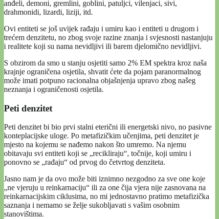
anđeli, demoni, gremlini, goblini, patuljci, vilenjaci, sivi,
drahmonidi, lizardi, liziji, itd.
Ovi entiteti se još uvijek rađaju i umiru kao i entiteti u drugom i
trećem denzitetu, no zbog svoje razine znanja i svjesnosti nastanjuju
i realitete koji su nama nevidljivi ili barem djelomično nevidljivi.
S obzirom da smo u stanju osjetiti samo 2% EM spektra kroz naša
krajnje ograničena osjetila, shvatit ćete da pojam paranormalnog
može imati potpuno racionalna objašnjenja upravo zbog našeg
neznanja i ograničenosti osjetila.
Peti denzitet
Peti denzitet bi bio prvi stalni eterični ili energetski nivo, no pasivne
konteplacijske uloge. Po metafizičkim učenjima, peti denzitet je
mjesto na kojemu se nađemo nakon što umremo. Na njemu
obitavaju svi entiteti koji se „recikliraju“, točnije, koji umiru i
ponovno se „rađaju“ od prvog do četvrtog denziteta.
Jasno nam je da ovo može biti iznimno nezgodno za sve one koje
„ne vjeruju u reinkarnaciju“ ili za one čija vjera nije zasnovana na
reinkarnacijskim ciklusima, no mi jednostavno pratimo metafizička
saznanja i nemamo se želje sukobljavati s vašim osobnim
stanovištima.