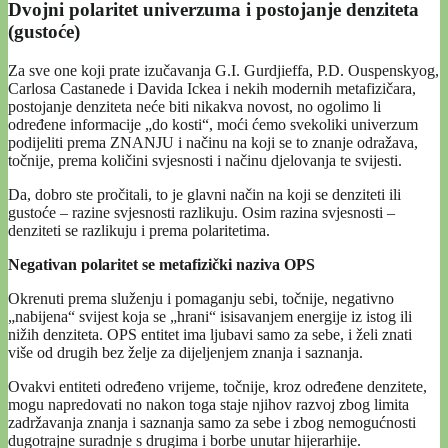
Dvojni polaritet univerzuma i postojanje denziteta
(gustoće)
Za sve one koji prate izučavanja G.I. Gurdjieffa, P.D. Ouspenskyog,
Carlosa Castanede i Davida Ickea i nekih modernih metafizičara,
postojanje denziteta neće biti nikakva novost, no ogolimo li
određene informacije „do kosti“, moći ćemo svekoliki univerzum
podijeliti prema ZNANJU i načinu na koji se to znanje odražava,
točnije, prema količini svjesnosti i načinu djelovanja te svijesti.
Da, dobro ste pročitali, to je glavni način na koji se denziteti ili
gustoće – razine svjesnosti razlikuju. Osim razina svjesnosti –
denziteti se razlikuju i prema polaritetima.
Negativan polaritet se metafizički naziva OPS
Okrenuti prema služenju i pomaganju sebi, točnije, negativno
„nabijena“ svijest koja se „hrani“ isisavanjem energije iz istog ili
nižih denziteta. OPS entitet ima ljubavi samo za sebe, i želi znati
više od drugih bez želje za dijeljenjem znanja i saznanja.
Ovakvi entiteti određeno vrijeme, točnije, kroz određene denzitete,
mogu napredovati no nakon toga staje njihov razvoj zbog limita
zadržavanja znanja i saznanja samo za sebe i zbog nemogućnosti
dugotrajne suradnje s drugima i borbe unutar hijerarhije.