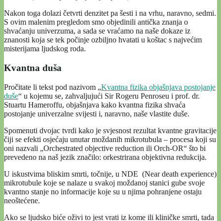
Nakon toga dolazi četvrti denzitet pa šesti i na vrhu, naravno, sedmi.
S ovim malenim pregledom smo objedinili antička znanja o
shvaćanju univerzuma, a sada se vraćamo na naše dokaze iz
znanosti koja se tek počinje ozbiljno hvatati u koštac s najvećim
misterijama ljudskog roda.
Kvantna duša
Pročitate li tekst pod nazivom „
Kvantna fizika objašnjava postojanje
duše
“ u kojemu se, zahvaljujući Sir Rogeru Penroseu i prof. dr.
Stuartu Hameroffu, objašnjava kako kvantna fizika shvaća
postojanje univerzalne svijesti i, naravno, naše vlastite duše.
Spomenuti dvojac tvrdi kako je svjesnost rezultat kvantne gravitacije
čiji se efekti osjećaju unutar moždanih mikrotubula – procesa koji su
oni nazvali „Orchestrated objective reduction ili Orch-OR“ što bi
prevedeno na naš jezik značilo: orkestrirana objektivna redukcija.
U iskustvima bliskim smrti, točnije, u NDE (Near death experience)
mikrotubule koje se nalaze u svakoj moždanoj stanici gube svoje
kvantno stanje no informacije koje su u njima pohranjene ostaju
neoštećene.
Ako se ljudsko biće oživi to jest vrati iz kome ili kliničke smrti, tada