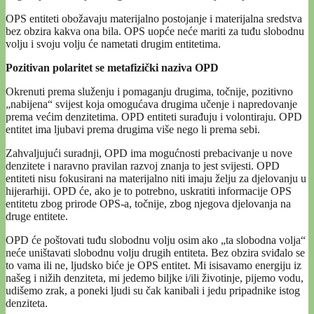
OPS entiteti obožavaju materijalno postojanje i materijalna sredstva
bez obzira kakva ona bila. OPS uopće neće mariti za tuđu slobodnu
volju i svoju volju će nametati drugim entitetima.
Pozitivan polaritet se metafizički naziva OPD
Okrenuti prema služenju i pomaganju drugima, točnije, pozitivno
„nabijena“ svijest koja omogućava drugima učenje i napredovanje
prema većim denzitetima. OPD entiteti surađuju i volontiraju. OPD
entitet ima ljubavi prema drugima više nego li prema sebi.
Zahvaljujući suradnji, OPD ima mogućnosti prebacivanje u nove
denzitete i naravno pravilan razvoj znanja to jest svijesti. OPD
entiteti nisu fokusirani na materijalno niti imaju želju za djelovanju u
hijerarhiji. OPD će, ako je to potrebno, uskratiti informacije OPS
entitetu zbog prirode OPS-a, točnije, zbog njegova djelovanja na
druge entitete.
OPD će poštovati tuđu slobodnu volju osim ako „ta slobodna volja“
neće uništavati slobodnu volju drugih entiteta. Bez obzira sviđalo se
to vama ili ne, ljudsko biće je OPS entitet. Mi isisavamo energiju iz
našeg i nižih denziteta, mi jedemo biljke i/ili životinje, pijemo vodu,
udišemo zrak, a poneki ljudi su čak kanibali i jedu pripadnike istog
denziteta.