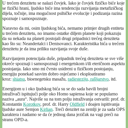
U trećem denzitetu se nalazi čovjek. Iako je čovjek fizičko biće koje
se fizički hrani, ljudsko biće ima tendenciju razvijanja metafizičkog
dijela, točnije, ima mogućnost psihičke evolucije i podizanja razina
spoznaje i samospoznaje.
Naravno da mi, osim ljudskog bića, nemamo primjer drugih entiteta
u trećem denzitetu, no imamo ostatke diljem planete koji pokazuju
da su nekada na planeti postojali drugi pripadnici trećeg denziteta
kao što su: Neandertalci i Denisovanci. Karakteristika bića u trećem
denzitetu je da ima priliku razvijanja svoje duše.
Razvijanjem potencijala duše, pripadnik trećeg denziteta se sve više
okreće spoznaji i samospoznaji i energetskom i/ili eteričnom aspektu
postojanja. Iako smo mi čvrsto usidreni u fizičkom postojanju,
energiju ponekad sasvim dobro osjećamo i eksploatiramo
kroz:
shiatsu
, bioenegetsku masažu,
radiesteziju, rašljarstvo
, itd.
Energijom u i oko ljudskog bića su se do sada bavili brojni
istraživači ispitujući polje oko Homo sapiensa koje se popularno
naziva „aura“. Najviše su na tom polju istraživanja ostvarili: prof. dr.
Konstantin
Korotkov
, prof. dr. Harry
Oldfield
i doajen ispitivanja
ljudske aure Semjon
Kirlian
. Treći denzitet na zemlji je za sada OPS
karaktera i nadamo se da će jednog dana jezičak na vagi preći na
stranu OPD-a.