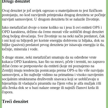
Drugi denzitet
Ovaj denzitet je još uvijek ogrezao u materijalnom to jest fizičkom
postojanju, no kod razvijenih primjeraka drugog denziteta se počinje
razvijati samosvijest. U drugom denzitetu bi se nalazile životinje.
Iako metafizičari dvoje o tome koliko su i jesu li ovi entiteti OPS i
OPD karaktera, držimo da ćemo morati više uobličiti drugi denzitet
zbog boljeg shvaćanja. Sve životinje su na neki način predatori, čak
i oni koji su biljojedi jer koriste energiju dobivenu iz biljaka, dok su
biljke (pasivni) predatori prvog denziteta jer isisavaju energiju iz tla,
točnije, minerala i vode.
S druge strane, neki metafizičari smatraju da su određene vrste
kukaca OPD karaktera, kao što su mravi, pčele i termiti, no zapravo
držat ćemo se pretpostavke da entiteti (koje mi poznajemo na
Zemlji) imaju tendenciju pomicanja prema OPS-u što više razvijaju
samosvijest, a što najbolje vidimo na primatima i visoko razvijenim
socijalnim strukturama društvenih sisavaca koji se uobličavaju u
hijerarhiju ili vladajuću piramidu na čijem vrhu je alfa mužjak i/ili
alfa ženka dok se u bazi nalaze omege ili najniži članovi krda ili
čopora.
Treći denzitet