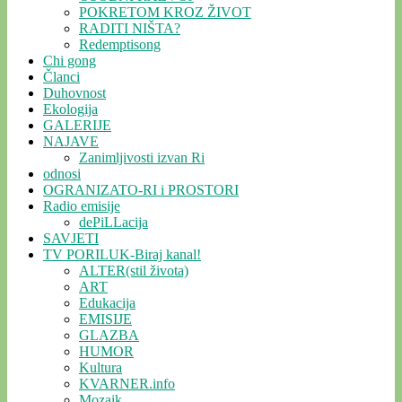
POKRETOM KROZ ŽIVOT
RADITI NIŠTA?
Redemptisong
Chi gong
Članci
Duhovnost
Ekologija
GALERIJE
NAJAVE
Zanimljivosti izvan Ri
odnosi
OGRANIZATO-RI i PROSTORI
Radio emisije
dePiLLacija
SAVJETI
TV PORILUK-Biraj kanal!
ALTER(stil života)
ART
Edukacija
EMISIJE
GLAZBA
HUMOR
Kultura
KVARNER.info
Mozaik