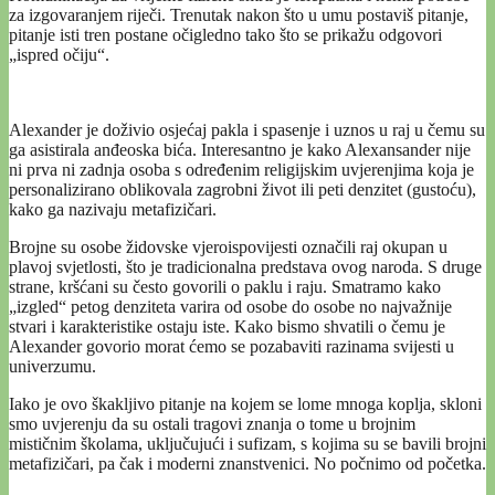
za izgovaranjem riječi. Trenutak nakon što u umu postaviš pitanje,
pitanje isti tren postane očigledno tako što se prikažu odgovori
„ispred očiju“.
Alexander je doživio osjećaj pakla i spasenje i uznos u raj u čemu su
ga asistirala anđeoska bića. Interesantno je kako Alexansander nije
ni prva ni zadnja osoba s određenim religijskim uvjerenjima koja je
personalizirano oblikovala zagrobni život ili peti denzitet (gustoću),
kako ga nazivaju metafizičari.
Brojne su osobe židovske vjeroispovijesti označili raj okupan u
plavoj svjetlosti, što je tradicionalna predstava ovog naroda. S druge
strane, kršćani su često govorili o paklu i raju. Smatramo kako
„izgled“ petog denziteta varira od osobe do osobe no najvažnije
stvari i karakteristike ostaju iste. Kako bismo shvatili o čemu je
Alexander govorio morat ćemo se pozabaviti razinama svijesti u
univerzumu.
Iako je ovo škakljivo pitanje na kojem se lome mnoga koplja, skloni
smo uvjerenju da su ostali tragovi znanja o tome u brojnim
mističnim školama, uključujući i sufizam, s kojima su se bavili brojni
metafizičari, pa čak i moderni znanstvenici. No počnimo od početka.