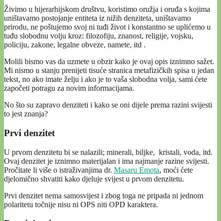
Živimo u hijerarhijskom društvu, koristimo oružja i oruđa s kojima
uništavamo postojanje entiteta iz nižih denziteta, uništavamo
prirodu, ne poštujemo svoj ni tuđi život i konstantno se uplićemo u
tuđu slobodnu volju kroz: filozofiju, znanost, religije, vojsku,
policiju, zakone, legalne obveze, namete, itd .
Molili bismo vas da uzmete u obzir kako je ovaj opis iznimno sažet.
Mi nismo u stanju prenijeti tisuće stranica metafizičkih spisa u jedan
tekst, no ako imate želju i ako je to vaša slobodna volja, sami ćete
započeti potragu za novim informacijama.
No što su zapravo denziteti i kako se oni dijele prema razini svijesti
to jest znanja?
Prvi denzitet
U prvom denzitetu bi se nalazili; minerali, biljke, kristali, voda, itd.
Ovaj denzitet je iznimno materijalan i ima najmanje razine svijesti.
Pročitate li više o istraživanjima dr.
Masaru Emota
, moći ćete
djelomično shvatiti kako djeluje svijest u prvom denzitetu.
Prvi denzitet nema samosvijest i zbog toga ne pripada ni jednom
polaritetu točnije nisu ni OPS niti OPD karaktera.