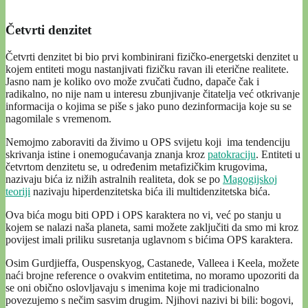
Četvrti denzitet
Četvrti denzitet bi bio prvi kombinirani fizičko-energetski denzitet u
kojem entiteti mogu nastanjivati fizičku ravan ili eterične realitete.
Jasno nam je koliko ovo može zvučati čudno, dapače čak i
radikalno, no nije nam u interesu zbunjivanje čitatelja već otkrivanje
informacija o kojima se piše s jako puno dezinformacija koje su se
nagomilale s vremenom.
Nemojmo zaboraviti da živimo u OPS svijetu koji ima tendenciju
skrivanja istine i onemogućavanja znanja kroz
patokraciju
. Entiteti u
četvrtom denzitetu se, u određenim metafizičkim krugovima,
nazivaju bića iz nižih astralnih realiteta, dok se po
Magogijskoj
teoriji
nazivaju hiperdenzitetska bića ili multidenzitetska bića.
Ova bića mogu biti OPD i OPS karaktera no vi, već po stanju u
kojem se nalazi naša planeta, sami možete zaključiti da smo mi kroz
povijest imali priliku susretanja uglavnom s bićima OPS karaktera.
Osim Gurdjieffa, Ouspenskyog, Castanede, Valleea i Keela, možete
naći brojne reference o ovakvim entitetima, no moramo upozoriti da
se oni obično oslovljavaju s imenima koje mi tradicionalno
povezujemo s nečim sasvim drugim. Njihovi nazivi bi bili: bogovi,