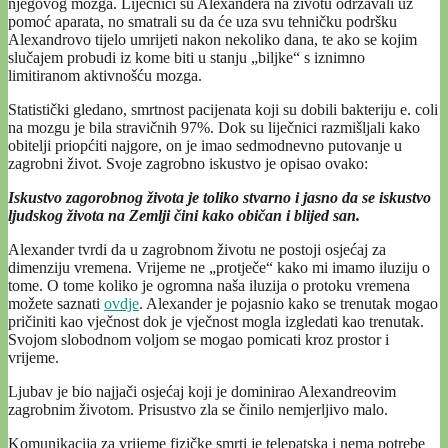
njegovog mozga. Liječnici su Alexandera na životu održavali uz
pomoć aparata, no smatrali su da će uza svu tehničku podršku
Alexandrovo tijelo umrijeti nakon nekoliko dana, te ako se kojim
slučajem probudi iz kome biti u stanju „biljke“ s iznimno
limitiranom aktivnošću mozga.
Statistički gledano, smrtnost pacijenata koji su dobili bakteriju e. coli
na mozgu je bila stravičnih 97%. Dok su liječnici razmišljali kako
obitelji priopćiti najgore, on je imao sedmodnevno putovanje u
zagrobni život. Svoje zagrobno iskustvo je opisao ovako:
Iskustvo zagorobnog života je toliko stvarno i jasno da se iskustvo
ljudskog života na Zemlji čini kako običan i blijed san.
Alexander tvrdi da u zagrobnom životu ne postoji osjećaj za
dimenziju vremena. Vrijeme ne „protječe“ kako mi imamo iluziju o
tome. O tome koliko je ogromna naša iluzija o protoku vremena
možete saznati
ovdje
. Alexander je pojasnio kako se trenutak mogao
pričiniti kao vječnost dok je vječnost mogla izgledati kao trenutak.
Svojom slobodnom voljom se mogao pomicati kroz prostor i
vrijeme.
Ljubav je bio najjači osjećaj koji je dominirao Alexandreovim
zagrobnim životom. Prisustvo zla se činilo nemjerljivo malo.
Komunikacija za vrijeme fizičke smrti je telepatska i nema potrebe