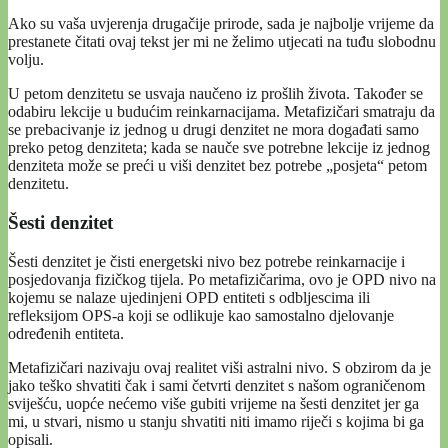
Ako su vaša uvjerenja drugačije prirode, sada je najbolje vrijeme da
prestanete čitati ovaj tekst jer mi ne želimo utjecati na tuđu slobodnu
volju.
U petom denzitetu se usvaja naučeno iz prošlih života. Također se
odabiru lekcije u budućim reinkarnacijama. Metafizičari smatraju da
se prebacivanje iz jednog u drugi denzitet ne mora događati samo
preko petog denziteta; kada se nauče sve potrebne lekcije iz jednog
denziteta može se preći u viši denzitet bez potrebe „posjeta“ petom
denzitetu.
Šesti denzitet
Šesti denzitet je čisti energetski nivo bez potrebe reinkarnacije i
posjedovanja fizičkog tijela. Po metafizičarima, ovo je OPD nivo na
kojemu se nalaze ujedinjeni OPD entiteti s odbljescima ili
refleksijom OPS-a koji se odlikuje kao samostalno djelovanje
određenih entiteta.
Metafizičari nazivaju ovaj realitet viši astralni nivo. S obzirom da je
jako teško shvatiti čak i sami četvrti denzitet s našom ograničenom
sviješću, uopće nećemo više gubiti vrijeme na šesti denzitet jer ga
mi, u stvari, nismo u stanju shvatiti niti imamo riječi s kojima bi ga
opisali.