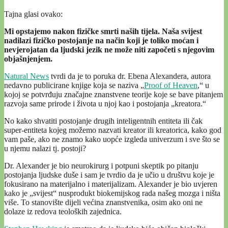
Tajna glasi ovako:
Mi opstajemo nakon fizičke smrti naših tijela. Naša svijest
nadilazi fizičko postojanje na način koji je toliko moćan i
nevjerojatan da ljudski jezik ne može niti započeti s njegovim
objašnjenjem.
Natural News
tvrdi da je to poruka dr. Ebena Alexandera, autora
nedavno publicirane knjige koja se naziva „
Proof of Heaven
,“ u
kojoj se potvrđuju značajne znanstvene teorije koje se bave pitanjem
razvoja same prirode i života u njoj kao i postojanja „kreatora.“
No kako shvatiti postojanje drugih inteligentnih entiteta ili čak
super-entiteta kojeg možemo nazvati kreator ili kreatorica, kako god
vam paše, ako ne znamo kako uopće izgleda univerzum i sve što se
u njemu nalazi tj. postoji?
Dr. Alexander je bio neurokirurg i potpuni skeptik po pitanju
postojanja ljudske duše i sam je tvrdio da je učio u društvu koje je
fokusirano na materijalno i materijalizam. Alexander je bio uvjeren
kako je „svijest“ nusprodukt biokemijskog rada našeg mozga i ništa
više. To stanovište dijeli većina znanstvenika, osim ako oni ne
dolaze iz redova teoloških zajednica.