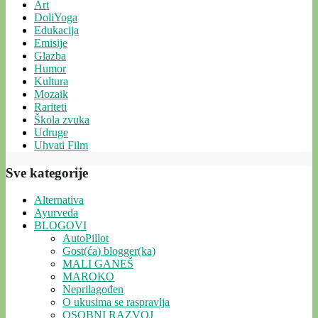
Art
DoliYoga
Edukacija
Emisije
Glazba
Humor
Kultura
Mozaik
Rariteti
Škola zvuka
Udruge
Uhvati Film
Sve kategorije
Alternativa
Ayurveda
BLOGOVI
AutoPillot
Gost(ća) blogger(ka)
MALI GANEŠ
MAROKO
Neprilagođen
O ukusima se raspravlja
OSOBNI RAZVOJ