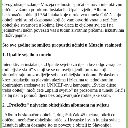
Ovogodišnje izdanje Muzeja realnosti ispričat će novu interaktivnu
priču s važnom porukom. Instalacije Upali svjetlo, Album
beskonačne obitelji i 554 lutaka koje u rukavcu tunela Grič čekaju
obitelj neki su od eksponata koji će vam otvoriti vrata u različite
obiteljske stvarnosti u kojima žive djeca iz cijeloga svijeta i na
jedinstveni način povezati vas s tuđim životnim pričama, iskustvima
i doživljajima.
Što ove godine ne smijete propustiti učiniti u Muzeju realnosti:
1. Upalite svjetlo u tunelu
Interaktivna instalacija „Upalite svjetlo za djecu bez odgovarajuće
roditeljske skrbi” sastoji se se od osvijetljenih prozora koji
simboliziraju prozor dječje sobe u obiteljskom domu. Prolaskom
kroz instalaciju na glavnim ulazima i izlazima te jednokratnim
doniranjem sredstava za UNICEF-ovu kampanju „Svako dijete
treba obitelj” moći ćete „upaliti svjetlo” na prozorima u tunelu Grič i
na taj način pomoći djeci bez odgovarajuće roditeljske skrbi.
2. „Prošećite” najvećim obiteljskim albumom na svijetu
„Album beskonačne obitelji”, dugačak čak 45 metara, otkrit će
obične i neobične obiteljske priče iz Hrvatske i svih kutaka svijeta.
Listajući album doznajte što to povezuje obitelj iz Slavonije i