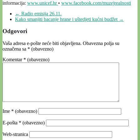
informacija:
www.unicef.hr
•
www.facebook.com/muzejrealnosti
←
Radio emisija 26.11.
Kako smanjiti bacanje hrane i uštedjeti kućni budžet
→
Odgovori
Vaša adresa e-pošte neće biti objavljena.
Obavezna polja su
označena sa
* (obavezno)
Komentar
* (obavezno)
Ime
* (obavezno)
E-pošta
* (obavezno)
Web-stranica