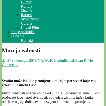
Humor
Kultura
Mozaik
Rariteti
Škola zvuka
Udruge
Uhvati Film
Što je poRiluk?
O Nama
Kontakt
Muzej realnosti
den
27 studenoga, 2018
NAJAVE
,
Zanimljivosti izvan Ri
No
Comments
Svatko može biti dio promjene – otkrijte pet stvari koje vas
čekaju u Tunelu Grič
Muzej realnosti poziva vas da od 1. do 11. prosinca u Tunelu Grič
prošećete kroz tunel stvarnosti, pogledate život iz tuđeg kutka,
otkrijete najvrjedniju stvar na svijetu i budete dio promjene.