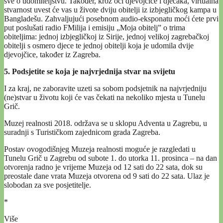
sve o udomiteljstvu. Također, kroz oči djevojčice i dječaka, virtualna
stvarnost uvest će vas u živote dviju obitelji iz izbjegličkog kampa u
Bangladešu. Zahvaljujući posebnom audio-eksponatu moći ćete prvi
put poslušati radio FMilija i emisiju „Moja obitelj” o trima
obiteljima: jednoj izbjegličkoj iz Sirije, jednoj velikoj zagrebačkoj
obitelji s osmero djece te jednoj obitelji koja je udomila dvije
djevojčice, također iz Zagreba.
5. Podsjetite se koja je najvrjednija stvar na svijetu
I za kraj, ne zaboravite uzeti sa sobom podsjetnik na najvrjedniju
(ne)stvar u životu koji će vas čekati na nekoliko mjesta u Tunelu
Grič.
Muzej realnosti 2018. održava se u sklopu Adventa u Zagrebu, u
suradnji s Turističkom zajednicom grada Zagreba.
Postav ovogodišnjeg Muzeja realnosti moguće je razgledati u
Tunelu Grič u Zagrebu od subote 1. do utorka 11. prosinca – na dan
otvorenja radno je vrijeme Muzeja od 12 sati do 22 sata, dok su
preostale dane vrata Muzeja otvorena od 9 sati do 22 sata. Ulaz je
slobodan za sve posjetitelje.
*
Više