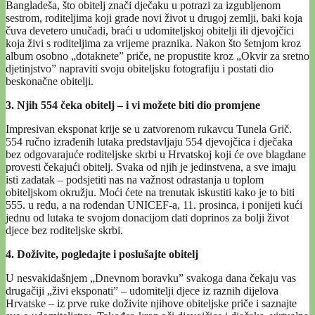
Bangladeša, što obitelj znači dječaku u potrazi za izgubljenom
sestrom, roditeljima koji grade novi život u drugoj zemlji, baki koja
čuva devetero unučadi, braći u udomiteljskoj obitelji ili djevojčici
koja živi s roditeljima za vrijeme praznika. Nakon što šetnjom kroz
album osobno „dotaknete” priče, ne propustite kroz „Okvir za sretno
djetinjstvo” napraviti svoju obiteljsku fotografiju i postati dio
beskonačne obitelji.
3. Njih 554 čeka obitelj – i vi možete biti dio promjene
Impresivan eksponat krije se u zatvorenom rukavcu Tunela Grič.
554 ručno izrađenih lutaka predstavljaju 554 djevojčica i dječaka
bez odgovarajuće roditeljske skrbi u Hrvatskoj koji će ove blagdane
provesti čekajući obitelj. Svaka od njih je jedinstvena, a sve imaju
isti zadatak – podsjetiti nas na važnost odrastanja u toplom
obiteljskom okružju. Moći ćete na trenutak iskustiti kako je to biti
555. u redu, a na rođendan UNICEF-a, 11. prosinca, i ponijeti kući
jednu od lutaka te svojom donacijom dati doprinos za bolji život
djece bez roditeljske skrbi.
4. Doživite, pogledajte i poslušajte obitelj
U nesvakidašnjem „Dnevnom boravku” svakoga dana čekaju vas
drugačiji „živi eksponati” – udomitelji djece iz raznih dijelova
Hrvatske – iz prve ruke doživite njihove obiteljske priče i saznajte