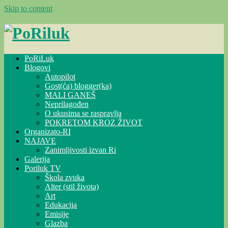
Skip to content
PoRiLuk
Blogovi
Autopilot
Gost(ća) blogger(ka)
MALI GANEŠ
Neprilagođen
O ukusima se raspravlja
POKRETOM KROZ ŽIVOT
Organizato-RI
NAJAVE
Zanimljivosti izvan Ri
Galerija
Poriluk TV
Škola zvuka
Alter (stil života)
Art
Edukacija
Emisije
Glazba