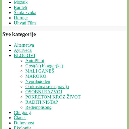
Mozaik
Rariteti
Škola zvuka
Udruge
Uhvati Film
Sve kategorije
Alternativa
Ayurveda
BLOGOVI
AutoPillot
Gost(ća) blogger(ka)
MALI GANEŠ
MAROKO
Neprilagođen
O ukusima se raspravlja
OSOBNI RAZVOJ
POKRETOM KROZ ŽIVOT
RADITI NIŠTA?
Redemptisong
Chi gong
Članci
Duhovnost
Ekologija