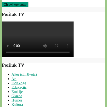
Poriluk TV
Poriluk TV
Alter (stil života)
Art
DoliYoga
Edukacija
Emisije
Glazba
Humor
Kultura