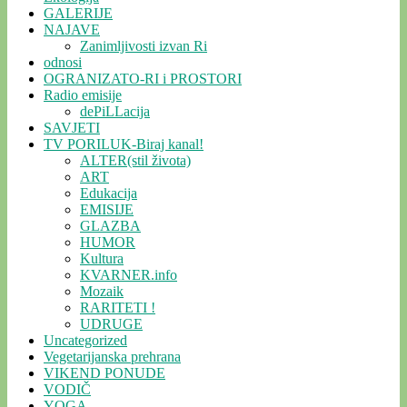
GALERIJE
NAJAVE
Zanimljivosti izvan Ri
odnosi
OGRANIZATO-RI i PROSTORI
Radio emisije
dePiLLacija
SAVJETI
TV PORILUK-Biraj kanal!
ALTER(stil života)
ART
Edukacija
EMISIJE
GLAZBA
HUMOR
Kultura
KVARNER.info
Mozaik
RARITETI !
UDRUGE
Uncategorized
Vegetarijanska prehrana
VIKEND PONUDE
VODIČ
YOGA