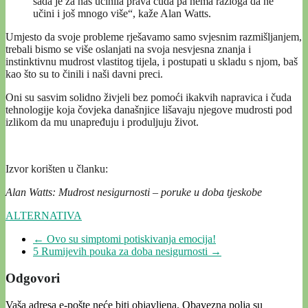
sada je za nas učinila prava čuda pa nema razloga da ne
učini i još mnogo više“, kaže Alan Watts.
Umjesto da svoje probleme rješavamo samo svjesnim razmišljanjem,
trebali bismo se više oslanjati na svoja nesvjesna znanja i
instinktivnu mudrost vlastitog tijela, i postupati u skladu s njom, baš
kao što su to činili i naši davni preci.
Oni su sasvim solidno živjeli bez pomoći ikakvih napravica i čuda
tehnologije koja čovjeka današnjice lišavaju njegove mudrosti pod
izlikom da mu unapređuju i produljuju život.
Izvor korišten u članku:
Alan Watts: Mudrost nesigurnosti – poruke u doba tjeskobe
ALTERNATIVA
←
Ovo su simptomi potiskivanja emocija!
5 Rumijevih pouka za doba nesigurnosti
→
Odgovori
Vaša adresa e-pošte neće biti objavljena.
Obavezna polja su