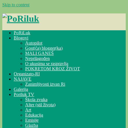
Skip to content
PoRiLuk
Blogovi
Autopilot
Gost(ća) blogger(ka)
MALI GANEŠ
Neprilagođen
O ukusima se raspravlja
POKRETOM KROZ ŽIVOT
Organizato-RI
NAJAVE
Zanimljivosti izvan Ri
Galerija
Poriluk TV
Škola zvuka
Alter (stil života)
Art
Edukacija
Emisije
Glazba