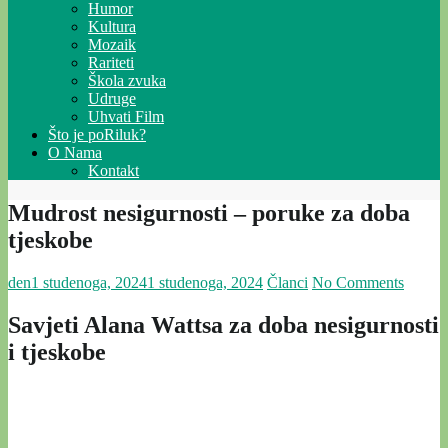
Humor
Kultura
Mozaik
Rariteti
Škola zvuka
Udruge
Uhvati Film
Što je poRiluk?
O Nama
Kontakt
Mudrost nesigurnosti – poruke za doba
tjeskobe
den
1 studenoga, 2024
1 studenoga, 2024
Članci
No Comments
Savjeti Alana Wattsa za doba nesigurnosti
i tjeskobe