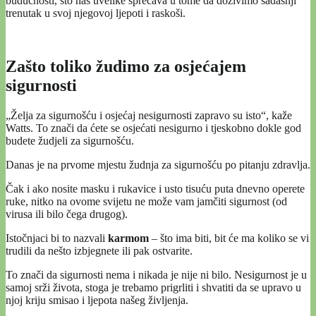
budućnosti, što nas uvelike sprečava u tome da doživimo sadašnji
trenutak u svoj njegovoj ljepoti i raskoši.
Zašto toliko žudimo za osjećajem
sigurnosti
„Želja za sigurnošću i osjećaj nesigurnosti zapravo su isto“, kaže
Watts. To znači da ćete se osjećati nesigurno i tjeskobno dokle god
budete žudjeli za sigurnošću.
Danas je na prvome mjestu žudnja za sigurnošću po pitanju zdravlja.
Čak i ako nosite masku i rukavice i usto tisuću puta dnevno operete
ruke, nitko na ovome svijetu ne može vam jamčiti sigurnost (od
virusa ili bilo čega drugog).
Istočnjaci bi to nazvali
karmom
– što ima biti, bit će ma koliko se vi
trudili da nešto izbjegnete ili pak ostvarite.
To znači da sigurnosti nema i nikada je nije ni bilo. Nesigurnost je u
samoj srži života, stoga je trebamo prigrliti i shvatiti da se upravo u
njoj kriju smisao i ljepota našeg življenja.