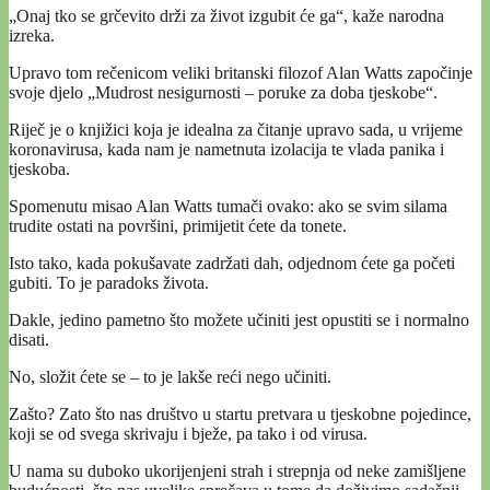
„Onaj tko se grčevito drži za život izgubit će ga“, kaže narodna
izreka.
Upravo tom rečenicom veliki britanski filozof Alan Watts započinje
svoje djelo „Mudrost nesigurnosti – poruke za doba tjeskobe“.
Riječ je o knjižici koja je idealna za čitanje upravo sada, u vrijeme
koronavirusa, kada nam je nametnuta izolacija te vlada panika i
tjeskoba.
Spomenutu misao Alan Watts tumači ovako: ako se svim silama
trudite ostati na površini, primijetit ćete da tonete.
Isto tako, kada pokušavate zadržati dah, odjednom ćete ga početi
gubiti. To je paradoks života.
Dakle, jedino pametno što možete učiniti jest opustiti se i normalno
disati.
No, složit ćete se – to je lakše reći nego učiniti.
Zašto? Zato što nas društvo u startu pretvara u tjeskobne pojedince,
koji se od svega skrivaju i bježe, pa tako i od virusa.
U nama su duboko ukorijenjeni strah i strepnja od neke zamišljene