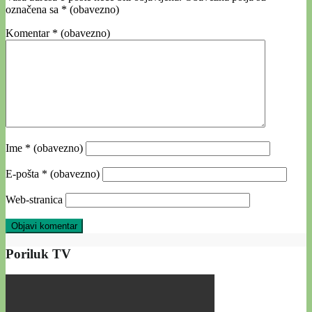
označena sa
* (obavezno)
Komentar
* (obavezno)
Ime
* (obavezno)
E-pošta
* (obavezno)
Web-stranica
Poriluk TV