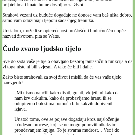
prijateljima i imate hrane dovoljno za život.
Strahovi vezani uz buduće događaje ne donose vam baš ništa dobro,
samo vam oduzimaju ljepotu sadašnjeg trenutka.
Uostalom, može li se opterećenost prošlošću i budućnošću uopće
nazvati životom, pita se Watts.
Čudo zvano ljudsko tijelo
Sve do sada vaše je tijelo obavljalo bezbroj fantastičnih funkcija a da
vi toga niste ni bili svjesni. A tako će biti i dalje.
Zašto biste strahovali za svoj život i mislili da će vas vaše tijelo
iznevjeriti?
„Mi nismo naučili kako disati, gutati, vidjeti, ni kako da
nam krv cirkulira, kako da probavljamo hranu ili se
odupiremo bolestima pomoću bilo kakvih dobivenih
izjava.
Unatoč tome, ove se pojave događaju kroz najsloženije
i čudesne procese, koji se ne mogu ponoviti nikakvim
proučavanjem knjiga. To je stvarna mudrost… Već i do