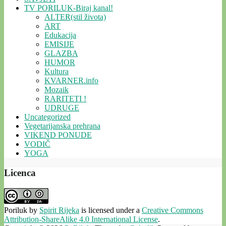
TV PORILUK-Biraj kanal!
ALTER(stil života)
ART
Edukacija
EMISIJE
GLAZBA
HUMOR
Kultura
KVARNER.info
Mozaik
RARITETI !
UDRUGE
Uncategorized
Vegetarijanska prehrana
VIKEND PONUDE
VODIČ
YOGA
Licenca
Poriluk
by
Spirit Rijeka
is licensed under a
Creative Commons
Attribution-ShareAlike 4.0 International License
.