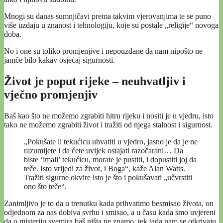
Mnogi su danas sumnjičavi prema takvim vjerovanjima te se puno
više uzdaju u znanost i tehnologiju, koje su postale „religije“ novoga
doba.
No i one su toliko promjenjive i nepouzdane da nam nipošto ne
jamče bilo kakav osjećaj sigurnosti.
Život je poput rijeke – neuhvatljiv i
vječno promjenjiv
Baš kao što ne možemo zgrabiti hitru rijeku i nositi je u vjedru, isto
tako ne možemo zgrabiti život i tražiti od njega stalnost i sigurnost.
„Pokušate li tekućicu uhvatiti u vjedro, jasno je da je ne
razumijete i da ćete uvijek ostajati razočarani… Da
biste ‘imali’ tekućicu, morate je pustiti, i dopustiti joj da
teče. Isto vrijedi za život, i Boga“, kaže Alan Watts.
Tražiti sigurne okvire isto je što i pokušavati „učvrstiti
ono što teče“.
Zanimljivo je to da u trenutku kada prihvatimo besmisao života, on
odjednom za nas dobiva svrhu i smisao, a u času kada smo uvjereni
da o misteriju svemira baš ništa ne znamo, tek tada nam se otkrivaju