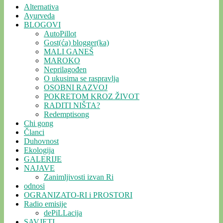
Alternativa
Ayurveda
BLOGOVI
AutoPillot
Gost(ća) blogger(ka)
MALI GANEŠ
MAROKO
Neprilagođen
O ukusima se raspravlja
OSOBNI RAZVOJ
POKRETOM KROZ ŽIVOT
RADITI NIŠTA?
Redemptisong
Chi gong
Članci
Duhovnost
Ekologija
GALERIJE
NAJAVE
Zanimljivosti izvan Ri
odnosi
OGRANIZATO-RI i PROSTORI
Radio emisije
dePiLLacija
SAVJETI