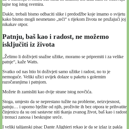
tajne tog istog svemira.
Dakle, trebali bismo odbaciti slike i predodžbe koje imamo o svijetu
kako bismo mogli nesmetano „teći“ s rijekom života ne pružajući joj
nikakav otpor.
Patnju, baš kao i radost, ne možemo
isključiti iz života
„Želimo li doživjeti snažne užitke, moramo se pripremiti i za velike
patnje“, kaže Watts.
Svatko od nas htio bi doživjeti samo užitke i radost, no to je
nemoguće. Veliki užici uvijek dolaze u paketu s golemim
razočaranjima i patnjom.
Možete ih zamisliti kao dvije strane istog novčića.
Stoga, umjesto da se neprestano tužite na probleme, neizvjesnost,
patnju… i uporno bježite od njih, proživite ih bez otpora te prihvatite
činjenicu da su oni sastavne niti tkanja zvanog život, baš kao i radost
i trenuci zanosa i beskrajne sreće.
I veliki talijanski pisac Dante Alighieri rekao je da se izlaz iz pakla