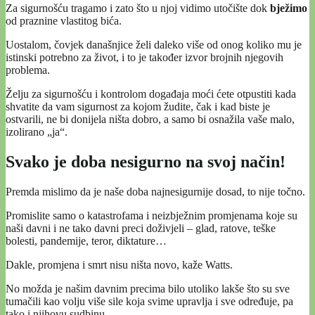
Za sigurnošću tragamo i zato što u njoj vidimo utočište dok
bježimo
od praznine vlastitog bića.
Uostalom, čovjek današnjice želi daleko više od onog koliko mu je
istinski potrebno za život, i to je također izvor brojnih njegovih
problema.
Želju za sigurnošću i kontrolom događaja moći ćete otpustiti kada
shvatite da vam sigurnost za kojom žudite, čak i kad biste je
ostvarili, ne bi donijela ništa dobro, a samo bi osnažila vaše malo,
izolirano „ja“.
Svako je doba nesigurno na svoj način!
Premda mislimo da je naše doba najnesigurnije dosad, to nije točno.
Promislite samo o katastrofama i neizbježnim promjenama koje su
naši davni i ne tako davni preci doživjeli – glad, ratove, teške
bolesti, pandemije, teror, diktature…
Dakle, promjena i smrt nisu ništa novo, kaže Watts.
No možda je našim davnim precima bilo utoliko lakše što su sve
tumačili kao volju više sile koja svime upravlja i sve određuje, pa
tako i njihovu sudbinu.