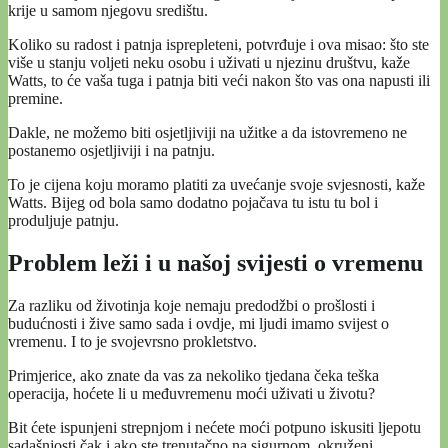
krije u samom njegovu središtu.
Koliko su radost i patnja isprepleteni, potvrđuje i ova misao: što ste
više u stanju voljeti neku osobu i uživati u njezinu društvu, kaže
Watts, to će vaša tuga i patnja biti veći nakon što vas ona napusti ili
premine.
Dakle, ne možemo biti osjetljiviji na užitke a da istovremeno ne
postanemo osjetljiviji i na patnju.
To je cijena koju moramo platiti za uvećanje svoje svjesnosti, kaže
Watts. Bijeg od bola samo dodatno pojačava tu istu tu bol i
produljuje patnju.
Problem leži i u našoj svijesti o vremenu
Za razliku od životinja koje nemaju predodžbi o prošlosti i
budućnosti i žive samo sada i ovdje, mi ljudi imamo svijest o
vremenu. I to je svojevrsno prokletstvo.
Primjerice, ako znate da vas za nekoliko tjedana čeka teška
operacija, hoćete li u međuvremenu moći uživati u životu?
Bit ćete ispunjeni strepnjom i nećete moći potpuno iskusiti ljepotu
sadašnjosti čak i ako ste trenutačno na sigurnom, okruženi