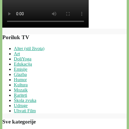
Poriluk TV
Alter (stil života)
Art
DoliYoga
Edukacija
Emisije
Glazba
Humor
Kultura
Mozaik
Rariteti
Škola zvuka
Udruge
Uhvati Film
Sve kategorije