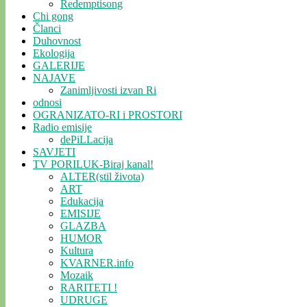
Redemptisong
Chi gong
Članci
Duhovnost
Ekologija
GALERIJE
NAJAVE
Zanimljivosti izvan Ri
odnosi
OGRANIZATO-RI i PROSTORI
Radio emisije
dePiLLacija
SAVJETI
TV PORILUK-Biraj kanal!
ALTER(stil života)
ART
Edukacija
EMISIJE
GLAZBA
HUMOR
Kultura
KVARNER.info
Mozaik
RARITETI !
UDRUGE