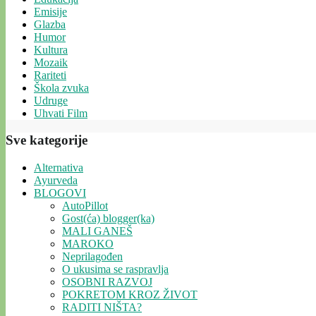
Emisije
Glazba
Humor
Kultura
Mozaik
Rariteti
Škola zvuka
Udruge
Uhvati Film
Sve kategorije
Alternativa
Ayurveda
BLOGOVI
AutoPillot
Gost(ća) blogger(ka)
MALI GANEŠ
MAROKO
Neprilagođen
O ukusima se raspravlja
OSOBNI RAZVOJ
POKRETOM KROZ ŽIVOT
RADITI NIŠTA?