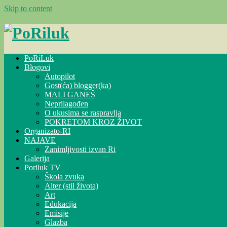
Skip to content
PoRiLuk
Blogovi
Autopilot
Gost(ća) blogger(ka)
MALI GANEŠ
Neprilagođen
O ukusima se raspravlja
POKRETOM KROZ ŽIVOT
Organizato-RI
NAJAVE
Zanimljivosti izvan Ri
Galerija
Poriluk TV
Škola zvuka
Alter (stil života)
Art
Edukacija
Emisije
Glazba