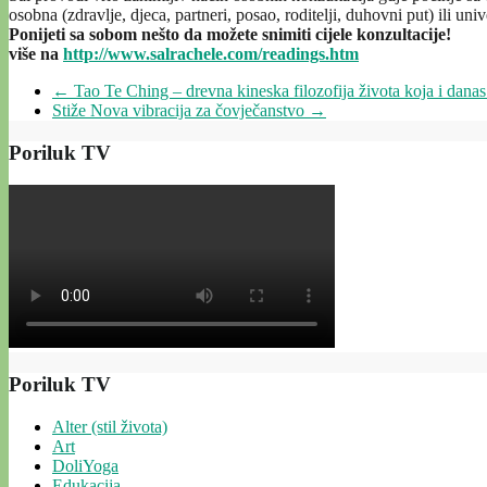
osobna (zdravlje, djeca, partneri, posao, roditelji, duhovni put) ili un
Ponijeti sa sobom nešto da možete snimiti cijele konzultacije!
više na
http://www.salrachele.com/
readings.htm
←
Tao Te Ching – drevna kineska filozofija života koja i dana
Stiže Nova vibracija za čovječanstvo
→
Poriluk TV
Poriluk TV
Alter (stil života)
Art
DoliYoga
Edukacija