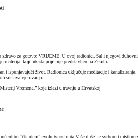
ti
ma zdravo za gotovo: VRIJEME. U ovoj radionici, Sal i njegovi duhovni vo
ju materijal koji nikada prije nije predstavljen na Zemlji.
čan i ispunjavajući život. Radionica uključuje meditacije i kanaliziranja
rih sustava vjerovanja.
Misterij Vremena,” koja izlazi u travnju u Hrvatskoj.
ne
općenitim “čitanjem” evolutivnog puta Vaše duše, te svrhom i misijom va