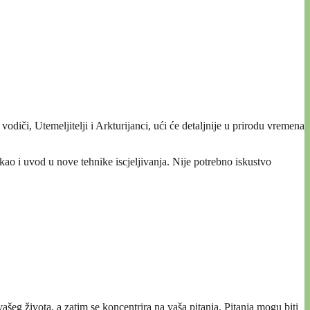
diči, Utemeljitelji i Arkturijanci, ući će detaljnije u prirodu vremena
, kao i uvod u nove tehnike iscjeljivanja. Nije potrebno iskustvo
šeg života, a zatim se koncentrira na vaša pitanja. Pitanja mogu biti