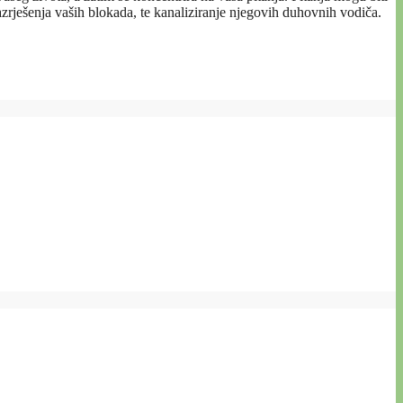
 razrješenja vaših blokada, te kanaliziranje njegovih duhovnih vodiča.