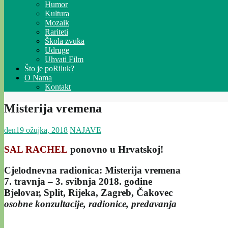
Humor
Kultura
Mozaik
Rariteti
Škola zvuka
Udruge
Uhvati Film
Što je poRiluk?
O Nama
Kontakt
Misterija vremena
den
19 ožujka, 2018
NAJAVE
SAL RACHEL
ponovno u Hrvatskoj!
Cjelodnevna radionica: Misterija vremena
7. travnja – 3. svibnja 2018. godine
Bjelovar, Split, Rijeka, Zagreb, Čakovec
osobne konzultacije, radionice, predavanja