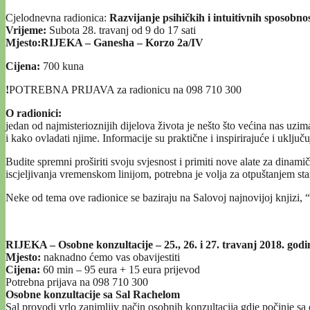
Cjelodnevna radionica:
Razvijanje psihičkih i intuitivnih sposobnos
Vrijeme:
Subota 28. travanj od 9 do 17 sati
Mjesto:RIJEKA – Ganesha – Korzo 2a/IV
Cijena:
700 kuna
!
POTREBNA PRIJAVA za radionicu na 098 710 300
O radionici:
jedan od najmisterioznijih dijelova života je nešto što većina nas uzi
i kako ovladati njime. Informacije su praktične i inspirirajuće i uključu
Budite spremni proširiti svoju svjesnost i primiti nove alate za dinami
iscjeljivanja vremenskom linijom, potrebna je volja za otpuštanjem sta
Neke od tema ove radionice se baziraju na Salovoj najnovijoj knjizi, “
RIJEKA – Osobne konzultacije
– 25., 26. i 27. travanj 2018. godi
Mjesto:
naknadno ćemo vas obavijestiti
Cijena:
60 min – 95 eura + 15 eura prijevod
Potrebna prijava na 098 710 300
Osobne konzultacije sa Sal Rachelom
Sal provodi vrlo zanimljiv način osobnih konzultacija gdje počinje sa 